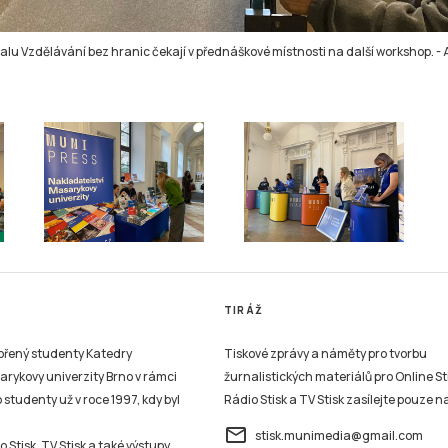
valu Vzdělávání bez hranic čekají v přednáškové místnosti na další workshop.
-
TIRÁŽ
vořený studenty Katedry
Tiskové zprávy a náměty pro tvorbu
sarykovy univerzity Brno v rámci
žurnalistických materiálů pro Online St
studenty už v roce 1997, kdy byl
Rádio Stisk a TV Stisk zasílejte pouze n
email
stisk.munimedia@gmail.com
 Stisk, TV Stisk a také výstupy