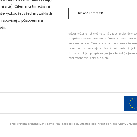
ní sítě). Cílem multimediální
může vyzkoušet všechny základní
NEWSLETTER
 i související působení na
dií.
Všechny žurnalistické materiály jsou zveřejněny po
stejných pravidel jako na kterémkoliv jiném zprav
serveru nebo například v novinách, rozhlasovém neb
televizním zpravodajství. Mazání už zveřejněných
žurnalistických příspěvků (ani jejich částí) v jakéko
není možné nyní ani v budoucnu.
Tento systém je financován v rámci realizace projektu Strategické investice Masarykovy unive