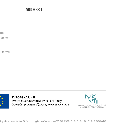
REDAKCE
dle
odajském
o
li formě
rzity do vzdělávání SIMU+ registrační číslo CZ.02.2.67/0.0/0.0/16_016/0002416.