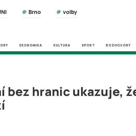
NI
#
Brno
#
volby
ZORY
EKONOMIKA
KULTURA
SPORT
ROZHOVORY
í bez hranic ukazuje, 
í