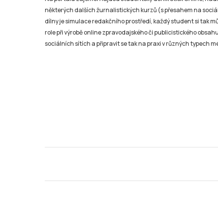
některých dalších žurnalistických kurzů (s přesahem na sociál
dílny je simulace redakčního prostředí, každý student si tak 
role při výrobě online zpravodajského či publicistického obsahu
sociálních sítích a připravit se tak na praxi v různých typech mé