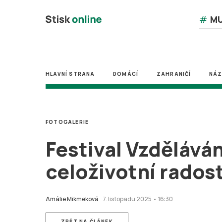
#
MU
HLAVNÍ STRANA
DOMÁCÍ
ZAHRANIČÍ
NÁ
FOTOGALERIE
Festival Vzděláván
celoživotní radost
Amálie Mikmeková
7. listopadu 2025 • 16:30
ZPĚT NA ČLÁNEK