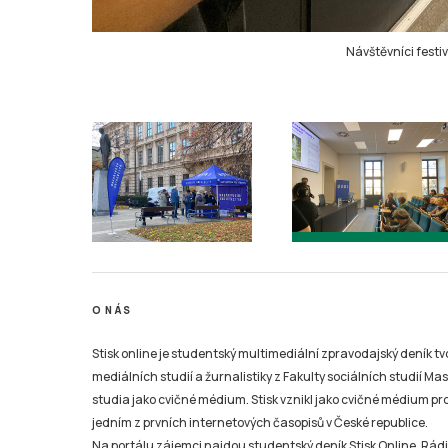
Návštěvníci festi
O NÁS
Stisk online je studentský multimediální zpravodajský deník t
mediálních studií a žurnalistiky z Fakulty sociálních studií Ma
studia jako cvičné médium. Stisk vznikl jako cvičné médium pro 
jedním z prvních internetových časopisů v České republice.
Na portálu zájemci najdou studentský deník Stisk Online, Rádio