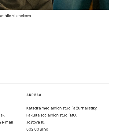
Amálie Mikmeková
ADRESA
Katedra mediálních studií a žurnalistiky,
isk,
Fakulta sociálních studií MU,
a e-mail:
Joštova 10,
602 00 Brno