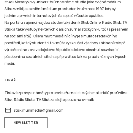
studií Masarykovy univerzity Brno v rámci studia jako cvičné médium.
Stisk vznikl jako cvičné médium pro studenty už v roce 1997, kdy byl
jedním z prvních internetových časopisů v České republice.
Na portálu zájemci najdou studentský deník Stisk Online, Rádio Stisk, TV
Stisk a také výstupy některých dalších žurnalistických kurzů (s přesahem
na sociální sítě). Cílem multimediální dílny je simulace redakčního
prostředí, každý student si tak může vyzkoušet všechny základní role při
výrobě online zpravodajského či publicistického obsahu i související
působení na sociálních sítích a připravit se tak na praxi v různých typech
médií.
TIRÁŽ
Tiskové zprávy a náměty pro tvorbu žurnalistických materiálů pro Online
Stisk, Rádio Stisk a TV Stisk zasílejte pouze na e-mail:
email
stisk.munimedia@gmail.com
NEWSLETTER