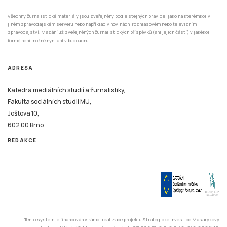
Všechny žurnalistické materiály jsou zveřejněny podle stejných pravidel jako na kterémkoliv
jiném zpravodajském serveru nebo například v novinách, rozhlasovém nebo televizním
zpravodajství. Mazání už zveřejněných žurnalistických příspěvků (ani jejich částí) v jakékoli
formě není možné nyní ani v budoucnu.
ADRESA
Katedra mediálních studií a žurnalistiky,
Fakulta sociálních studií MU,
Joštova 10,
602 00 Brno
REDAKCE
Tento systém je financován v rámci realizace projektu Strategické investice Masarykovy