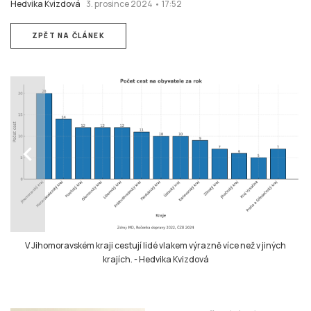
Hedvika Kvizdová
3. prosince 2024 • 17:52
ZPĚT NA ČLÁNEK
chevron_left
V Jihomoravském kraji cestují lidé vlakem výrazně více než v jiných
krajích.
-
Hedvika Kvizdová