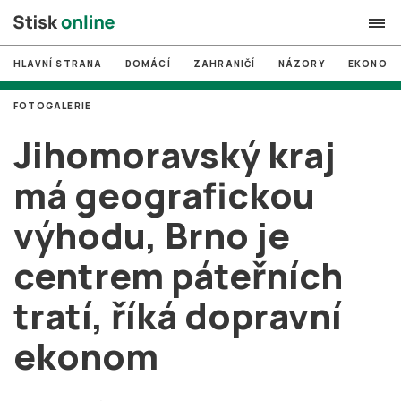
HLAVNÍ STRANA
DOMÁCÍ
ZAHRANIČÍ
NÁZORY
EKONOMI
search
FOTOGALERIE
#
MUNI
Jihomoravský kraj
#
Brno
má geografickou
#
volby
výhodu, Brno je
login
PŘIHLÁSIT SE
centrem páteřních
Zapomněli jste heslo?
Založit nový účet
tratí, říká dopravní
ekonom