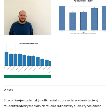
O NÁS
Stisk online je studentský multimediální zpravodajský deník tvořený
studenty Katedry mediálních studií a žurnalistiky z Fakulty sociálních