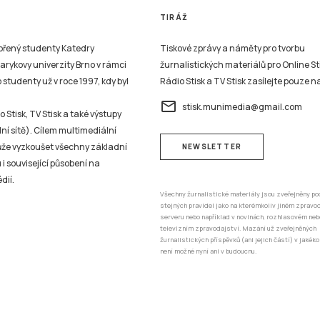
TIRÁŽ
vořený studenty Katedry
Tiskové zprávy a náměty pro tvorbu
sarykovy univerzity Brno v rámci
žurnalistických materiálů pro Online St
studenty už v roce 1997, kdy byl
Rádio Stisk a TV Stisk zasílejte pouze n
email
stisk.munimedia@gmail.com
 Stisk, TV Stisk a také výstupy
ní sítě). Cílem multimediální
může vyzkoušet všechny základní
NEWSLETTER
 i související působení na
dií.
Všechny žurnalistické materiály jsou zveřejněny po
stejných pravidel jako na kterémkoliv jiném zprav
serveru nebo například v novinách, rozhlasovém neb
televizním zpravodajství. Mazání už zveřejněných
žurnalistických příspěvků (ani jejich částí) v jakéko
není možné nyní ani v budoucnu.