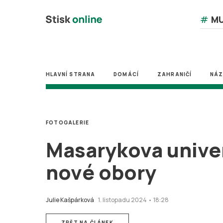
#
MU
HLAVNÍ STRANA
DOMÁCÍ
ZAHRANIČÍ
NÁ
FOTOGALERIE
Masarykova univerz
nové obory
Julie Kašpárková
1. listopadu 2024 • 18:28
ZPĚT NA ČLÁNEK