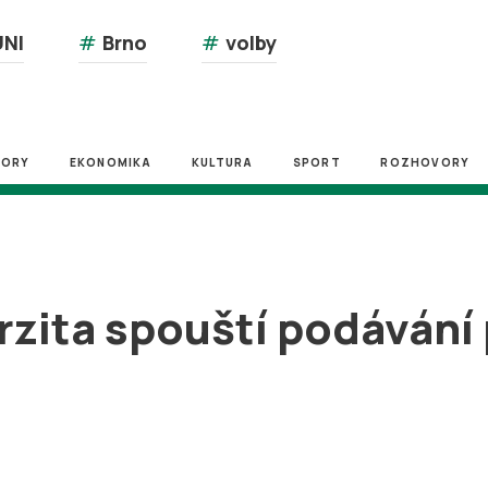
NI
#
Brno
#
volby
ZORY
EKONOMIKA
KULTURA
SPORT
ROZHOVORY
ita spouští podávání p