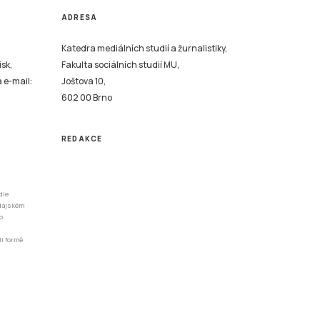
ADRESA
Katedra mediálních studií a žurnalistiky,
isk,
Fakulta sociálních studií MU,
a e-mail:
Joštova 10,
602 00 Brno
REDAKCE
dle
odajském
o
li formě