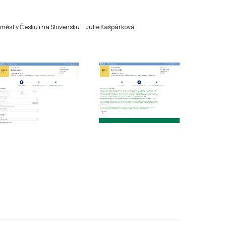
měst v Česku i na Slovensku.
-
Julie Kašpárková