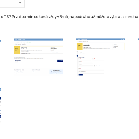
o TSP. První termín se koná vždy v Brně, napodruhé už můžete vybírat z mnoha 