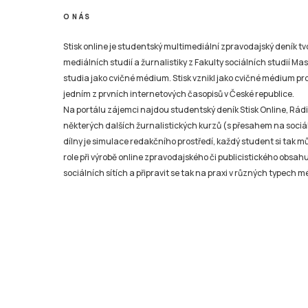
O NÁS
Stisk online je studentský multimediální zpravodajský deník t
mediálních studií a žurnalistiky z Fakulty sociálních studií Ma
studia jako cvičné médium. Stisk vznikl jako cvičné médium pro 
jedním z prvních internetových časopisů v České republice.
Na portálu zájemci najdou studentský deník Stisk Online, Rádio
některých dalších žurnalistických kurzů (s přesahem na sociál
dílny je simulace redakčního prostředí, každý student si tak 
role při výrobě online zpravodajského či publicistického obsahu
sociálních sítích a připravit se tak na praxi v různých typech mé