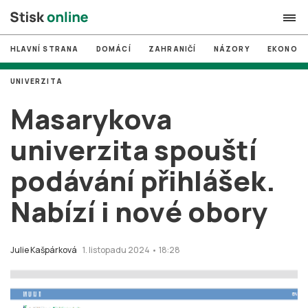
HLAVNÍ STRANA
DOMÁCÍ
ZAHRANIČÍ
NÁZORY
EKONOMI
search
UNIVERZITA
#
MUNI
Masarykova
#
Brno
univerzita spouští
#
volby
podávání přihlášek.
login
PŘIHLÁSIT SE
Nabízí i nové obory
Zapomněli jste heslo?
Založit nový účet
Julie Kašpárková
1. listopadu 2024 • 18:28