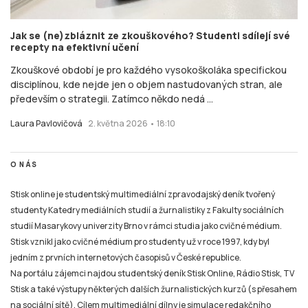
Jak se (ne)zbláznit ze zkouškového? Studenti sdílejí své
recepty na efektivní učení
Zkouškové období je pro každého vysokoškoláka specifickou
disciplínou, kde nejde jen o objem nastudovaných stran, ale
především o strategii. Zatímco někdo nedá ...
Laura Pavlovičová
2. května 2026 • 18:10
O NÁS
Stisk online je studentský multimediální zpravodajský deník tvořený
studenty Katedry mediálních studií a žurnalistiky z Fakulty sociálních
studií Masarykovy univerzity Brno v rámci studia jako cvičné médium.
Stisk vznikl jako cvičné médium pro studenty už v roce 1997, kdy byl
jedním z prvních internetových časopisů v České republice.
Na portálu zájemci najdou studentský deník Stisk Online, Rádio Stisk, TV
Stisk a také výstupy některých dalších žurnalistických kurzů (s přesahem
na sociální sítě). Cílem multimediální dílny je simulace redakčního