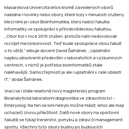
Masarykova Univerzita letos kromě zavedených oborů
nabídne i novinky nebo obory, které byly v minulosti zrušeny.
Mezi nimi je i obor Bioinformatika, který nabízí fakulta
informatiky ve spolupráci s přírodovědeckou fakultou.
,,Obor byl v roce 2019 zrušen, protože nám nedovolovali
rozvíjet mezioborovost. Teď bude spolupráce obou fakult
o to větší,” slibuje docent David Šafránek. ,,Uplatnění
najdou absolventi především v laboratořích a výzkumných
centrech, v nichž je potřeba bioinformatiků stále
naléhavější. Samozřejmostí je ale i uplatnění v celé oblasti
IT,” dodal Šafránek.
Vrací se i stále relativně nový magisterský program
Bioanalytická laboratorní diagnostika ve zdravotnictví –
Embryolog. Na ten se loni nebylo možné hlásit, letos ale mají
uchazeči znovu příležitost. Další nové obory na sportovní
fakultě se týkají trenérství, pohybu a zdraví či management
sportu. Všechny tyto obory budou po budoucích