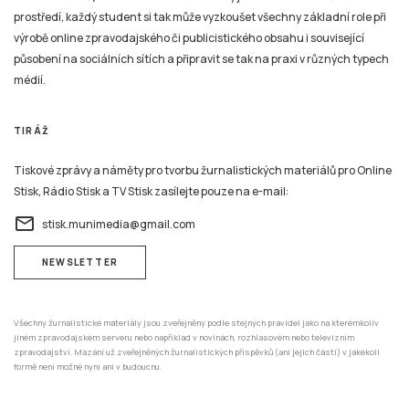
prostředí, každý student si tak může vyzkoušet všechny základní role při
výrobě online zpravodajského či publicistického obsahu i související
působení na sociálních sítích a připravit se tak na praxi v různých typech
médií.
TIRÁŽ
Tiskové zprávy a náměty pro tvorbu žurnalistických materiálů pro Online
Stisk, Rádio Stisk a TV Stisk zasílejte pouze na e-mail:
email
stisk.munimedia@gmail.com
NEWSLETTER
Všechny žurnalistické materiály jsou zveřejněny podle stejných pravidel jako na kterémkoliv
jiném zpravodajském serveru nebo například v novinách, rozhlasovém nebo televizním
zpravodajství. Mazání už zveřejněných žurnalistických příspěvků (ani jejich částí) v jakékoli
formě není možné nyní ani v budoucnu.