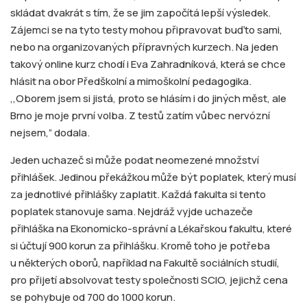
skládat dvakrát s tím, že se jim započítá lepší výsledek.
Zájemci se na tyto testy mohou připravovat buďto sami,
nebo na organizovaných přípravných kurzech. Na jeden
takový online kurz chodí i Eva Zahradníková, která se chce
hlásit na obor Předškolní a mimoškolní pedagogika.
,,Oborem jsem si jistá, proto se hlásím i do jiných měst, ale
Brno je moje první volba. Z testů zatím vůbec nervózní
nejsem,” dodala.
Jeden uchazeč si může podat neomezené množství
přihlášek. Jedinou překážkou může být poplatek, který musí
za jednotlivé přihlášky zaplatit. Každá fakulta si tento
poplatek stanovuje sama. Nejdráž vyjde uchazeče
přihláška na Ekonomicko-správní a Lékařskou fakultu, které
si účtují 900 korun za přihlášku. Kromě toho je potřeba
u některých oborů, například na Fakultě sociálních studií,
pro přijetí absolvovat testy společnosti SCIO, jejichž cena
se pohybuje od 700 do 1000 korun.