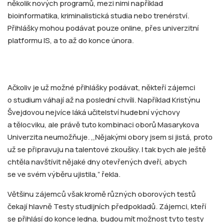
několik nových programů, mezi nimi například
bioinformatika, kriminalistická studia nebo trenérství.
Přihlášky mohou podávat pouze online, přes univerzitní
platformu IS, a to až do konce února.
Ačkoliv je už možné přihlášky podávat, někteří zájemci
o studium váhají až na poslední chvíli. Například Kristýnu
Švejdovou nejvíce láká učitelství hudební výchovy
a tělocviku, ale právě tuto kombinaci oborů Masarykova
Univerzita neumožňuje. ,,Nějakými obory jsem si jistá, proto
už se připravuju na talentové zkoušky. I tak bych ale ještě
chtěla navštívit nějaké dny otevřených dveří, abych
se ve svém výběru ujistila,” řekla.
Většinu zájemců však kromě různých oborových testů
čekají hlavně Testy studijních předpokladů. Zájemci, kteří
se přihlásí do konce ledna, budou mít možnost tyto testy