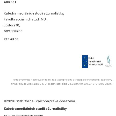
ADRESA
Katedra mediálních studií a žurnalistiky,
Fakulta sociálních studií MU,
Joštova 10,
602 00 Brno
REDAKCE
Tento systém je financován v rámci realizace projektu Strategické investice Masarykovy
univerzity do vzdělávání SIMU+ registrační číslo CZ.02.2.67/0.0/0.0/16_016/0002416.
© 2026 Stisk.Online – všechna práva vyhrazena
Katedra mediálních studií a žurnalistiky