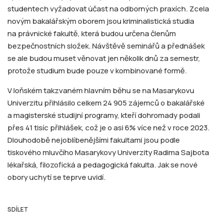
studentech vyžadovat účast na odborných praxích. Zcela
novým bakalářským oborem jsou kriminalistická studia
na právnické fakultě, která budou určena členům
bezpečnostních složek. Návštěvě seminářů a přednášek
se ale budou muset věnovat jen několik dnů za semestr,
protože studium bude pouze v kombinované formě.
V loňském takzvaném hlavním běhu se na Masarykovu
Univerzitu přihlásilo celkem 24 905 zájemců o bakalářské
a magisterské studijní programy, kteří dohromady podali
přes 41 tisíc přihlášek, což je o asi 6% více než v roce 2023.
Dlouhodobě nejoblíbenějšími fakultami jsou podle
tiskového mluvčího Masarykovy Univerzity Radima Sajbota
lékařská, filozofická a pedagogická fakulta. Jak se nové
obory uchytí se teprve uvidí.
SDÍLET