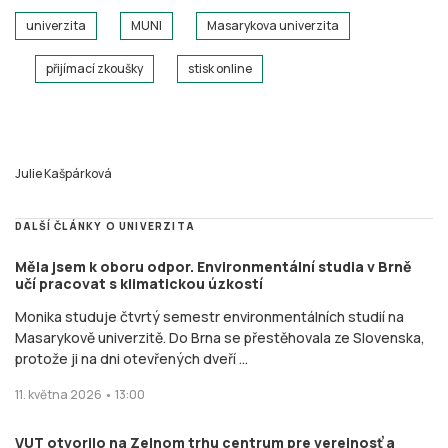
univerzita
MUNI
Masarykova univerzita
přijímací zkoušky
stisk online
Julie Kašpárková
DALŠÍ ČLÁNKY O UNIVERZITA
Měla jsem k oboru odpor. Environmentální studia v Brně
učí pracovat s klimatickou úzkostí
Monika studuje čtvrtý semestr environmentálních studií na
Masarykově univerzitě. Do Brna se přestěhovala ze Slovenska,
protože ji na dni otevřených dveří ...
11. května 2026 • 13:00
VUT otvorilo na Zelnom trhu centrum pre verejnosť a