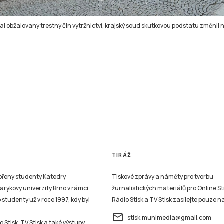
 obžalovaný trestný čin výtržnictví, krajský soud skutkovou podstatu změnil n
TIRÁŽ
vořený studenty Katedry
Tiskové zprávy a náměty pro tvorbu
sarykovy univerzity Brno v rámci
žurnalistických materiálů pro Online St
studenty už v roce 1997, kdy byl
Rádio Stisk a TV Stisk zasílejte pouze n
email
stisk.munimedia@gmail.com
 Stisk, TV Stisk a také výstupy