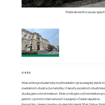
Podle okresního soudu spáchal
O NÁS
Stisk online je studentský multimediální zpravodajský deník t
mediálních studií a žurnalistiky z Fakulty sociálních studií Ma
studia jako cvičné médium. Stisk vznikl jako cvičné médium pro 
jedním z prvních internetových časopisů v České republice.
Na portálu zájemci najdou studentský deník Stisk Online, Rádio