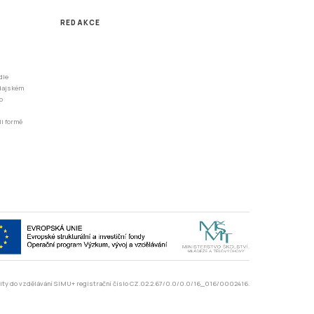
REDAKCE
dle
odajském
o
li formě
rzity do vzdělávání SIMU+ registrační číslo CZ.02.2.67/0.0/0.0/16_016/0002416.