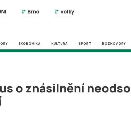
NI
#
Brno
#
volby
ZORY
EKONOMIKA
KULTURA
SPORT
ROZHOVORY
s o znásilnění neodsou
í