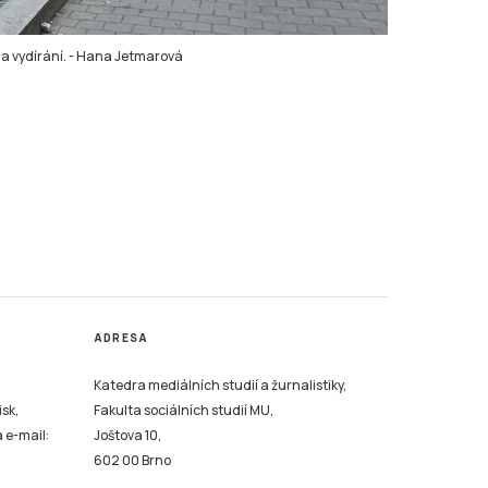
a vydírání.
-
Hana Jetmarová
ADRESA
Katedra mediálních studií a žurnalistiky,
isk,
Fakulta sociálních studií MU,
a e-mail:
Joštova 10,
602 00 Brno