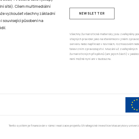
ní sítě). Cílem multimediální
může vyzkoušet všechny základní
NEWSLETTER
 i související působení na
dií.
Všechny žurnalistické materiály jsou zveřejněny po
stejných pravidel jako na kterémkoliv jiném zprav
serveru nebo například v novinách, rozhlasovém neb
televizním zpravodajství. Mazání už zveřejněných
žurnalistických příspěvků (ani jejich částí) v jakéko
není možné nyní ani v budoucnu.
Tento systém je financován v rámci realizace projektu Strategické investice Masarykovy unive