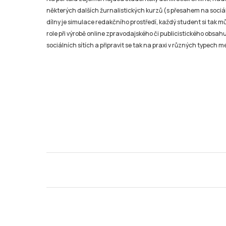
některých dalších žurnalistických kurzů (s přesahem na sociál
dílny je simulace redakčního prostředí, každý student si tak 
role při výrobě online zpravodajského či publicistického obsahu
sociálních sítích a připravit se tak na praxi v různých typech mé