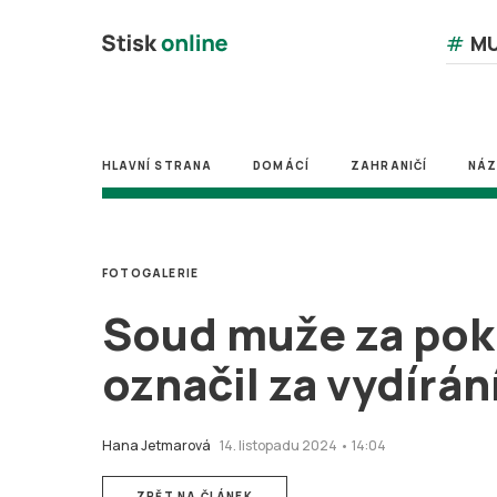
#
MU
HLAVNÍ STRANA
DOMÁCÍ
ZAHRANIČÍ
NÁ
FOTOGALERIE
Soud muže za poku
označil za vydírán
Hana Jetmarová
14. listopadu 2024 • 14:04
ZPĚT NA ČLÁNEK