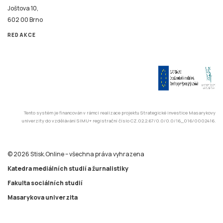
Joštova 10,
602 00 Brno
REDAKCE
Tento systém je financován v rámci realizace projektu Strategické investice Masarykovy
univerzity do vzdělávání SIMU+ registrační číslo CZ.02.2.67/0.0/0.0/16_016/0002416.
© 2026 Stisk.Online – všechna práva vyhrazena
Katedra mediálních studií a žurnalistiky
Fakulta sociálních studií
Masarykova univerzita