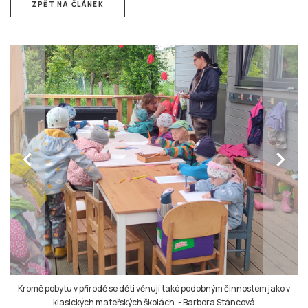
ZPĚT NA ČLÁNEK
chevron_left
chevron_right
Kromě pobytu v přírodě se děti věnují také podobným činnostem jako v
klasických mateřských školách.
-
Barbora Stáncová