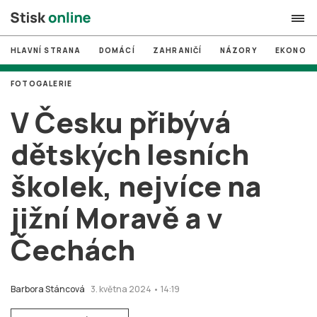
HLAVNÍ STRANA
DOMÁCÍ
ZAHRANIČÍ
NÁZORY
EKONOMI
search
FOTOGALERIE
#
MUNI
V Česku přibývá
#
Brno
dětských lesních
#
volby
školek, nejvíce na
login
PŘIHLÁSIT SE
jižní Moravě a v
Zapomněli jste heslo?
Založit nový účet
Čechách
Barbora Stáncová
3. května 2024 • 14:19