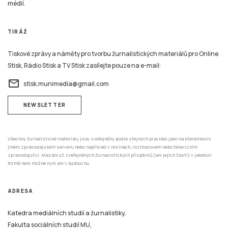
médií.
TIRÁŽ
Tiskové zprávy a náměty pro tvorbu žurnalistických materiálů pro Online
Stisk, Rádio Stisk a TV Stisk zasílejte pouze na e-mail:
email
stisk.munimedia@gmail.com
NEWSLETTER
Všechny žurnalistické materiály jsou zveřejněny podle stejných pravidel jako na kterémkoliv
jiném zpravodajském serveru nebo například v novinách, rozhlasovém nebo televizním
zpravodajství. Mazání už zveřejněných žurnalistických příspěvků (ani jejich částí) v jakékoli
formě není možné nyní ani v budoucnu.
ADRESA
Katedra mediálních studií a žurnalistiky,
Fakulta sociálních studií MU,