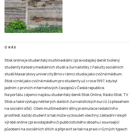
O NÁS
Stisk online je studentský multimediální zpravodajský deník tvořený
studenty Katedry mediálních studií a žurnalistiky z Fakulty sociálních
studií Masarykovy univerzity Brno v rámci studia jako cvičné médium.
Stisk vznikl jako cvičné médium pro studenty už v roce 1997, kdy byl
jedním z prvních internetových časopisů v České republice.
Na portálu zájemci najdou studentský deník Stisk Online, Rádio Stisk, TV
Stisk a také výstupy některých dalších žurnalistických kurzů (s přesahem
na sociální sítě). Cílem multimediální dílny je simulace redakčního
prostředí, každý student si tak může vyzkoušet všechny základní role při
výrobě online zpravodajského či publicistického obsahu i související
působení na sociálních sítích a připravit se tak na praxi v různých typech