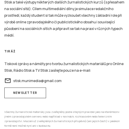
Stisk a také výstupy některých dalších žurnalistických kurzů (s přesahem
na sociální sítě). Cílem multimediální dílny je simulace redakčního
prostředí, každý student si tak může vyzkoušet všechny základní role při
výrobě online zpravodajského či publicistického obsahu i související
působení na sociálních sítích a připravit se tak na praxi v různých typech
médií.
TIRÁŽ
Tiskové zprávy a náměty pro tvorbu žurnalistických materiálů pro Online
Stisk, Rádio Stisk a TV Stisk zasílejte pouze na e-mail:
email
stisk.munimedia@gmail.com
NEWSLETTER
Všechny žurnalistické materiály jsou zveřejněny podle stejných pravidel jako na kterémkoliv
jiném zpravodajském serveru nebo například v novinách, rozhlasovém nebo televizním
zpravodajství. Mazání už zveřejněných žurnalistických příspěvků (ani jejich částí) v jakékoli
formě není možné nyní ani v budoucnu.