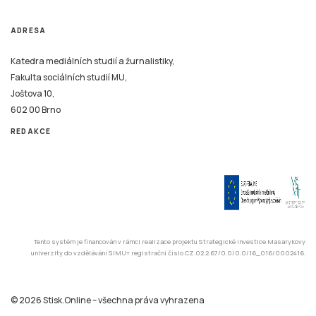
ADRESA
Katedra mediálních studií a žurnalistiky,
Fakulta sociálních studií MU,
Joštova 10,
602 00 Brno
REDAKCE
Tento systém je financován v rámci realizace projektu Strategické investice Masarykovy
univerzity do vzdělávání SIMU+ registrační číslo CZ.02.2.67/0.0/0.0/16_016/0002416.
© 2026 Stisk.Online – všechna práva vyhrazena