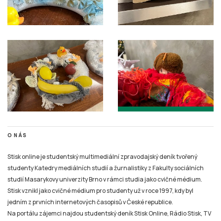
O NÁS
Stisk online je studentský multimediální zpravodajský deník tvořený
studenty Katedry mediálních studií a žurnalistiky z Fakulty sociálních
studií Masarykovy univerzity Brno v rámci studia jako cvičné médium.
Stisk vznikl jako cvičné médium pro studenty už v roce 1997, kdy byl
jedním z prvních internetových časopisů v České republice.
Na portálu zájemci najdou studentský deník Stisk Online, Rádio Stisk, TV