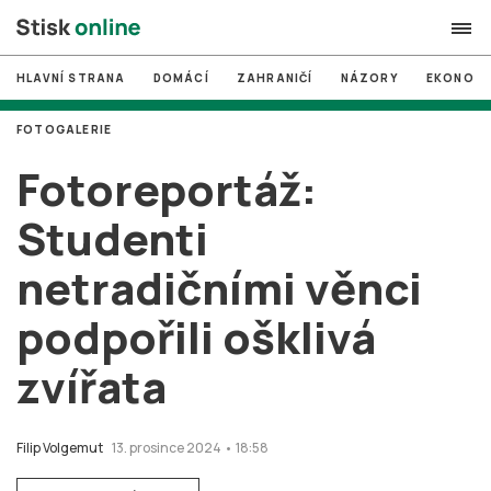
HLAVNÍ STRANA
DOMÁCÍ
ZAHRANIČÍ
NÁZORY
EKONOMI
search
FOTOGALERIE
#
MUNI
Fotoreportáž:
#
Brno
Studenti
#
volby
netradičními věnci
login
PŘIHLÁSIT SE
podpořili ošklivá
Zapomněli jste heslo?
Založit nový účet
zvířata
Filip Volgemut
13. prosince 2024 • 18:58