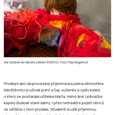
Na výstavě se vybralo celkem 5000 Kč. Foto: Filip Volgemut
Prodejní akci doprovázela příjemná kouzelná atmosféra.
Návštěvníci si užívali punč a čaj, sušenky a zpěv koled,
o který se postarala učitelka Marta, mimo jiné zpěvačka
kapely Budoár staré dámy. I přes netradiční pojetí věnců
se většina z nich prodala. Studenti si užili příjemnou