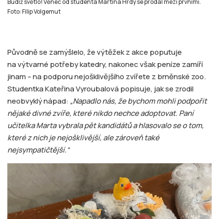
Budiž světlo! Věnec od studenta Martina Hrdy se prodal mezi prvními.
Foto: Filip Volgemut
Původně se zamýšlelo, že výtěžek z akce poputuje
na výtvarné potřeby katedry, nakonec však peníze zamíří
jinam – na podporu nejošklivějšího zvířete z brněnské zoo.
Studentka Kateřina Vyroubalová popisuje, jak se zrodil
neobvyklý nápad:
„Napadlo nás, že bychom mohli podpořit
nějaké divné zvíře, které nikdo nechce adoptovat. Paní
učitelka Marta vybrala pět kandidátů a hlasovalo se o tom,
které z nich je nejošklivější, ale zároveň také
nejsympatičtější.“