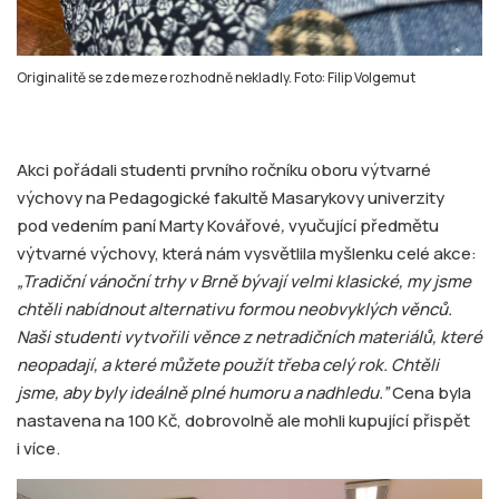
Originalitě se zde meze rozhodně nekladly. Foto: Filip Volgemut
Akci pořádali studenti prvního ročníku oboru výtvarné
výchovy na Pedagogické fakultě Masarykovy univerzity
pod vedením paní Marty Kovářové
,
vyučující předmětu
výtvarné výchovy, která nám vysvětlila myšlenku celé akce:
„Tradiční vánoční trhy v Brně bývají velmi klasické, my jsme
chtěli nabídnout alternativu formou neobvyklých věnců.
Naši studenti vytvořili věnce z netradičních materiálů, které
neopadají, a které můžete použít třeba celý rok. Chtěli
jsme, aby byly ideálně plné humoru a nadhledu.”
Cena byla
nastavena na 100 Kč, dobrovolně ale mohli kupující přispět
i více.