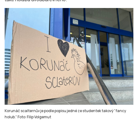
Korunáč scalternův je podle popisu jedné ze studentek takový “fancy
holub.” Foto: Filip Volgemut