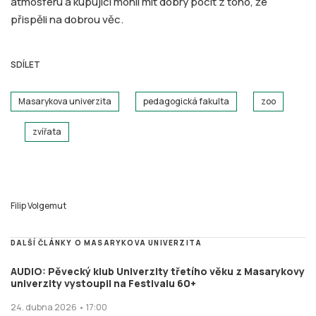
atmosféru a kupující mohli mít dobrý pocit z toho, že
přispěli na dobrou věc.
SDÍLET
Masarykova univerzita
pedagogická fakulta
zoo
zvířata
Filip Volgemut
DALŠÍ ČLÁNKY O MASARYKOVA UNIVERZITA
AUDIO: Pěvecký klub Univerzity třetího věku z Masarykovy
univerzity vystoupil na Festivalu 60+
24. dubna 2026 • 17:00