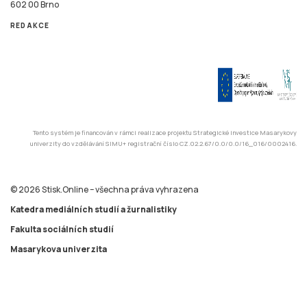
602 00 Brno
REDAKCE
Tento systém je financován v rámci realizace projektu Strategické investice Masarykovy
univerzity do vzdělávání SIMU+ registrační číslo CZ.02.2.67/0.0/0.0/16_016/0002416.
© 2026 Stisk.Online – všechna práva vyhrazena
Katedra mediálních studií a žurnalistiky
Fakulta sociálních studií
Masarykova univerzita