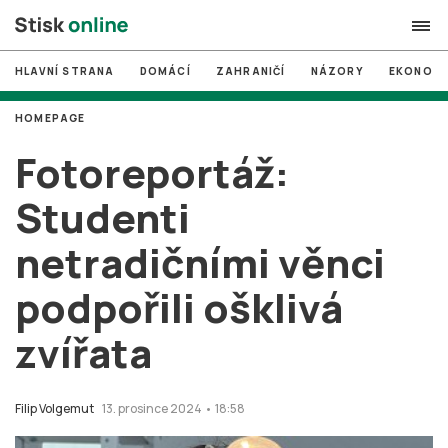
HLAVNÍ STRANA
DOMÁCÍ
ZAHRANIČÍ
NÁZORY
EKONOMI
search
HOMEPAGE
#
MUNI
Fotoreportáž:
#
Brno
Studenti
#
volby
netradičními věnci
login
PŘIHLÁSIT SE
podpořili ošklivá
Zapomněli jste heslo?
Založit nový účet
zvířata
Filip Volgemut
13. prosince 2024 • 18:58