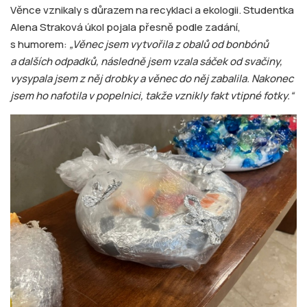
Věnce vznikaly s důrazem na recyklaci a ekologii. Studentka
Alena Straková úkol pojala přesně podle zadání,
s humorem:
„Věnec jsem vytvořila z obalů od bonbónů
a dalších odpadků, následně jsem vzala sáček od svačiny,
vysypala jsem z něj drobky a věnec do něj zabalila. Nakonec
jsem ho nafotila v popelnici, takže vznikly fakt vtipné fotky.“