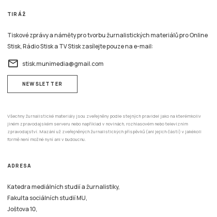
TIRÁŽ
Tiskové zprávy a náměty pro tvorbu žurnalistických materiálů pro Online
Stisk, Rádio Stisk a TV Stisk zasílejte pouze na e-mail:
email
stisk.munimedia@gmail.com
NEWSLETTER
Všechny žurnalistické materiály jsou zveřejněny podle stejných pravidel jako na kterémkoliv
jiném zpravodajském serveru nebo například v novinách, rozhlasovém nebo televizním
zpravodajství. Mazání už zveřejněných žurnalistických příspěvků (ani jejich částí) v jakékoli
formě není možné nyní ani v budoucnu.
ADRESA
Katedra mediálních studií a žurnalistiky,
Fakulta sociálních studií MU,
Joštova 10,