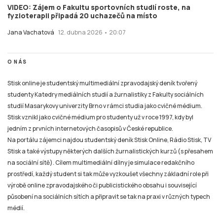
VIDEO: Zájem o Fakultu sportovních studií roste, na
fyzioterapii připadá 20 uchazečů na místo
Jana Vachatová
12. dubna 2026 • 20:07
O NÁS
Stisk online je studentský multimediální zpravodajský deník tvořený
studenty Katedry mediálních studií a žurnalistiky z Fakulty sociálních
studií Masarykovy univerzity Brno v rámci studia jako cvičné médium.
Stisk vznikl jako cvičné médium pro studenty už v roce 1997, kdy byl
jedním z prvních internetových časopisů v České republice.
Na portálu zájemci najdou studentský deník Stisk Online, Rádio Stisk, TV
Stisk a také výstupy některých dalších žurnalistických kurzů (s přesahem
na sociální sítě). Cílem multimediální dílny je simulace redakčního
prostředí, každý student si tak může vyzkoušet všechny základní role při
výrobě online zpravodajského či publicistického obsahu i související
působení na sociálních sítích a připravit se tak na praxi v různých typech
médií.