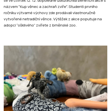
se ve čtvrtek 12. 12. dopoledne uskutečnila benefiční akce s
názvem "Kup věnec a zachraň zvíře". Studenti prvního
ročníku výtvarné výchovy zde prodávali vlastnoručně
vytvořené netradiční věnce. Výtěžek z akce poputuje na
adopci “ošklivého” zvířete z brněnské zoo.