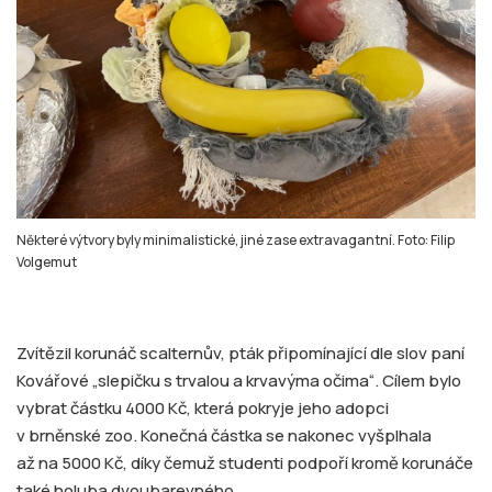
Některé výtvory byly minimalistické, jiné zase extravagantní. Foto: Filip
Volgemut
Zvítězil korunáč scalternův, pták připomínající dle slov paní
Kovářové „slepičku s trvalou a krvavýma očima“. Cílem bylo
vybrat částku 4000 Kč, která pokryje jeho adopci
v brněnské zoo. Konečná částka se nakonec vyšplhala
až na 5000 Kč, díky čemuž studenti podpoří kromě korunáče
také holuba dvoubarevného.