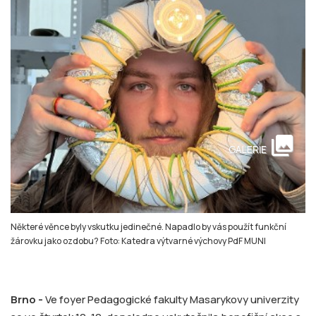
collections
GALERIE
Některé věnce byly vskutku jedinečné. Napadlo by vás použít funkční
žárovku jako ozdobu? Foto: Katedra výtvarné výchovy PdF MUNI
Brno -
Ve foyer Pedagogické fakulty Masarykovy univerzity