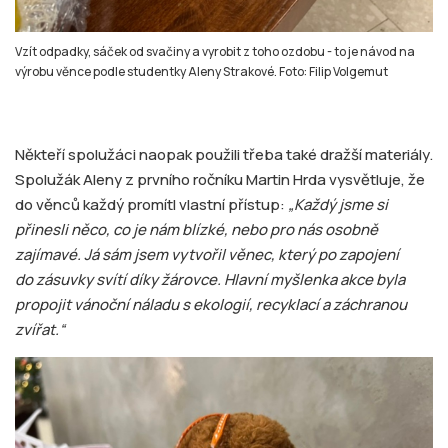
Vzít odpadky, sáček od svačiny a vyrobit z toho ozdobu - to je návod na
výrobu věnce podle studentky Aleny Strakové. Foto: Filip Volgemut
Někteří spolužáci naopak použili třeba také dražší materiály.
Spolužák Aleny z prvního ročníku Martin Hrda vysvětluje, že
do věnců každý promítl vlastní přístup:
„Každý jsme si
přinesli něco, co je nám blízké, nebo pro nás osobně
zajímavé. Já sám jsem vytvořil věnec, který po zapojení
do zásuvky svítí díky žárovce. Hlavní myšlenka akce byla
propojit vánoční náladu s ekologií, recyklací a záchranou
zvířat.“