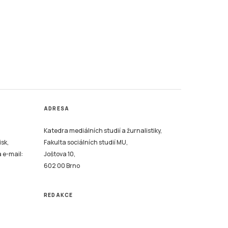
ADRESA
Katedra mediálních studií a žurnalistiky,
isk,
Fakulta sociálních studií MU,
a e-mail:
Joštova 10,
602 00 Brno
REDAKCE