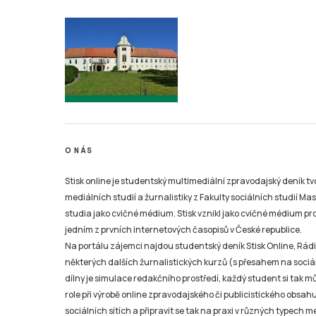
O NÁS
Stisk online je studentský multimediální zpravodajský deník t
mediálních studií a žurnalistiky z Fakulty sociálních studií Ma
studia jako cvičné médium. Stisk vznikl jako cvičné médium pro 
jedním z prvních internetových časopisů v České republice.
Na portálu zájemci najdou studentský deník Stisk Online, Rádio
některých dalších žurnalistických kurzů (s přesahem na sociál
dílny je simulace redakčního prostředí, každý student si tak 
role při výrobě online zpravodajského či publicistického obsahu
sociálních sítích a připravit se tak na praxi v různých typech mé