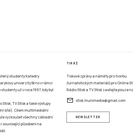
TIRÁŽ
vořený studenty Katedry
Tiskové zprávy a náměty pro tvorbu
sarykovy univerzity Brno v rámci
žurnalistických materiálů pro Online St
studenty už v roce 1997, kdy byl
Rádio Stisk a TV Stisk zasílejte pouze n
email
stisk.munimedia@gmail.com
 Stisk, TV Stisk a také výstupy
ní sítě). Cílem multimediální
může vyzkoušet všechny základní
NEWSLETTER
 i související působení na
dií.