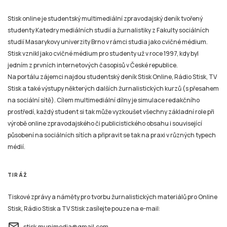
Stisk online je studentský multimediální zpravodajský deník tvořený
studenty Katedry mediálních studií a žurnalistiky z Fakulty sociálních
studií Masarykovy univerzity Brno v rámci studia jako cvičné médium.
Stisk vznikl jako cvičné médium pro studenty už v roce 1997, kdy byl
jedním z prvních internetových časopisů v České republice.
Na portálu zájemci najdou studentský deník Stisk Online, Rádio Stisk, TV
Stisk a také výstupy některých dalších žurnalistických kurzů (s přesahem
na sociální sítě). Cílem multimediální dílny je simulace redakčního
prostředí, každý student si tak může vyzkoušet všechny základní role při
výrobě online zpravodajského či publicistického obsahu i související
působení na sociálních sítích a připravit se tak na praxi v různých typech
médií.
TIRÁŽ
Tiskové zprávy a náměty pro tvorbu žurnalistických materiálů pro Online
Stisk, Rádio Stisk a TV Stisk zasílejte pouze na e-mail:
email
stisk.munimedia@gmail.com