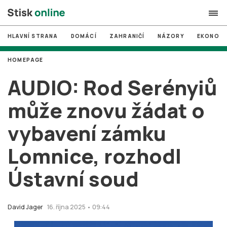
HLAVNÍ STRANA
DOMÁCÍ
ZAHRANIČÍ
NÁZORY
EKONOMI
search
HOMEPAGE
#
MUNI
AUDIO: Rod Serényiů
#
Brno
může znovu žádat o
#
volby
vybavení zámku
login
PŘIHLÁSIT SE
Lomnice, rozhodl
Zapomněli jste heslo?
Založit nový účet
Ústavní soud
David Jager
16. října 2025 • 09:44