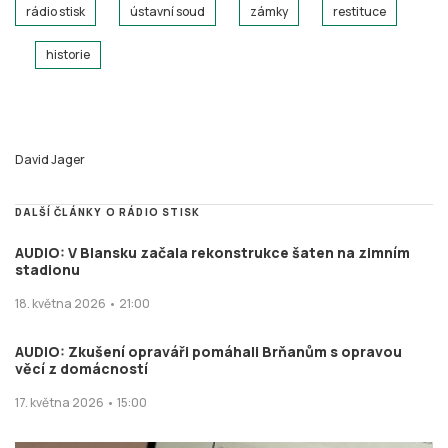
rádio stisk
ústavní soud
zámky
restituce
historie
David Jager
DALŠÍ ČLÁNKY O RÁDIO STISK
AUDIO: V Blansku začala rekonstrukce šaten na zimním
stadionu
18. května 2026 • 21:00
AUDIO: Zkušení opraváři pomáhali Brňanům s opravou
věcí z domácností
17. května 2026 • 15:00