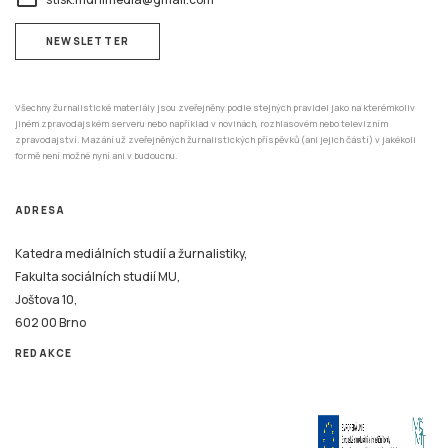
NEWSLETTER
Všechny žurnalistické materiály jsou zveřejněny podle stejných pravidel jako na kterémkoliv
jiném zpravodajském serveru nebo například v novinách, rozhlasovém nebo televizním
zpravodajství. Mazání už zveřejněných žurnalistických příspěvků (ani jejich částí) v jakékoli
formě není možné nyní ani v budoucnu.
ADRESA
Katedra mediálních studií a žurnalistiky,
Fakulta sociálních studií MU,
Joštova 10,
602 00 Brno
REDAKCE