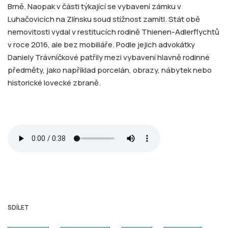
Brně. Naopak v části týkající se vybavení zámku v
Luhačovicích na Zlínsku soud stížnost zamítl. Stát obě
nemovitosti vydal v restitucích rodině Thienen-Adlerflychtů
v roce 2016, ale bez mobiliáře. Podle jejich advokátky
Daniely Trávníčkové patřily mezi vybavení hlavně rodinné
předměty, jako například porcelán, obrazy, nábytek nebo
historické lovecké zbraně.
SDÍLET