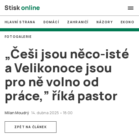
HLAVNÍ STRANA
DOMÁCÍ
ZAHRANIČÍ
NÁZORY
EKONOMI
search
FOTOGALERIE
#
MUNI
„Češi jsou něco-isté
#
Brno
a Velikonoce jsou
#
volby
pro ně volno od
login
PŘIHLÁSIT SE
práce,” říká pastor
Zapomněli jste heslo?
Založit nový účet
Milan Moudrý
14. dubna 2025 • 18:00
ZPĚT NA ČLÁNEK