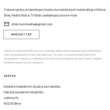
Tiskové zprávy a náměty pro tvorbu žurnalistických materiálů pro Online
Stisk, Rádio Stisk a TV Stisk zasílejte pouze na e-mail:
email
stisk.munimedia@gmail.com
NEWSLETTER
Všechny žurnalistické materiály jsou zveřejněny podle stejných pravidel jako na kterémkoliv
jiném zpravodajském serveru nebo například v novinách, rozhlasovém nebo televizním
zpravodajství. Mazání už zveřejněných žurnalistických příspěvků (ani jejich částí) v jakékoli
formě není možné nyní ani v budoucnu.
ADRESA
Katedra mediálních studií a žurnalistiky,
Fakulta sociálních studií MU,
Joštova 10,
602 00 Brno