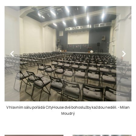
chevron_left
chevron_right
V hlavním sálu pořádá CityHouse dvě bohoslužby každou neděli.
-
Milan
Moudrý