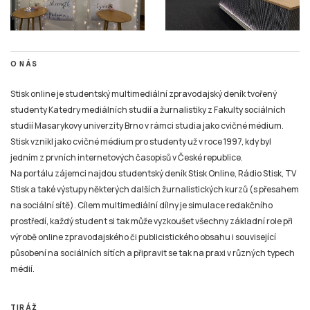
O NÁS
Stisk online je studentský multimediální zpravodajský deník tvořený
studenty Katedry mediálních studií a žurnalistiky z Fakulty sociálních
studií Masarykovy univerzity Brno v rámci studia jako cvičné médium.
Stisk vznikl jako cvičné médium pro studenty už v roce 1997, kdy byl
jedním z prvních internetových časopisů v České republice.
Na portálu zájemci najdou studentský deník Stisk Online, Rádio Stisk, TV
Stisk a také výstupy některých dalších žurnalistických kurzů (s přesahem
na sociální sítě). Cílem multimediální dílny je simulace redakčního
prostředí, každý student si tak může vyzkoušet všechny základní role při
výrobě online zpravodajského či publicistického obsahu i související
působení na sociálních sítích a připravit se tak na praxi v různých typech
médií.
TIRÁŽ