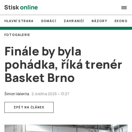
HLAVNÍ STRANA
DOMÁCÍ
ZAHRANIČÍ
NÁZORY
EKONOMI
search
FOTOGALERIE
#
MUNI
Finále by byla
#
Brno
pohádka, říká trenér
#
volby
Basket Brno
login
PŘIHLÁSIT SE
Zapomněli jste heslo?
Šimon Valenta
2. května 2025 • 13:27
Založit nový účet
ZPĚT NA ČLÁNEK