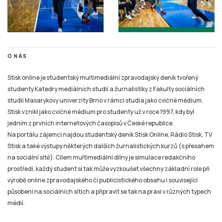
O NÁS
Stisk online je studentský multimediální zpravodajský deník tvořený
studenty Katedry mediálních studií a žurnalistiky z Fakulty sociálních
studií Masarykovy univerzity Brno v rámci studia jako cvičné médium.
Stisk vznikl jako cvičné médium pro studenty už v roce 1997, kdy byl
jedním z prvních internetových časopisů v České republice.
Na portálu zájemci najdou studentský deník Stisk Online, Rádio Stisk, TV
Stisk a také výstupy některých dalších žurnalistických kurzů (s přesahem
na sociální sítě). Cílem multimediální dílny je simulace redakčního
prostředí, každý student si tak může vyzkoušet všechny základní role při
výrobě online zpravodajského či publicistického obsahu i související
působení na sociálních sítích a připravit se tak na praxi v různých typech
médií.