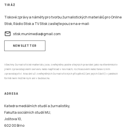
TIRÁŽ
Tiskové zprávy a náměty pro tvorbu žurnalistických materiálů pro Online
Stisk, Rádio Stisk a TV Stisk zasílejte pouze na e-mail:
email
stisk.munimedia@gmail.com
NEWSLETTER
Všechny žurnalistické materiály jsou zveřejněny podle stejných pravidel jako na kterémkoliv
jiném zpravodajském serveru nebo například v novinách, rozhlasovém nebo televizním
zpravodajství. Mazání už zveřejněných žurnalistických příspěvků (ani jejich částí) v jakékoli
formě není možné nyní ani v budoucnu.
ADRESA
Katedra mediálních studií a žurnalistiky,
Fakulta sociálních studií MU,
Joštova 10,
602 00 Brno