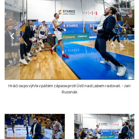
chevron_left
Hráči se po výhře v pátém zápase proti Ústí nad Labem radovali.
-
Jan
Russnák