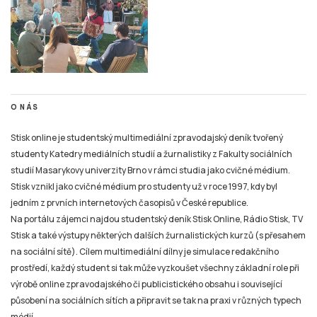
O NÁS
Stisk online je studentský multimediální zpravodajský deník tvořený
studenty Katedry mediálních studií a žurnalistiky z Fakulty sociálních
studií Masarykovy univerzity Brno v rámci studia jako cvičné médium.
Stisk vznikl jako cvičné médium pro studenty už v roce 1997, kdy byl
jedním z prvních internetových časopisů v České republice.
Na portálu zájemci najdou studentský deník Stisk Online, Rádio Stisk, TV
Stisk a také výstupy některých dalších žurnalistických kurzů (s přesahem
na sociální sítě). Cílem multimediální dílny je simulace redakčního
prostředí, každý student si tak může vyzkoušet všechny základní role při
výrobě online zpravodajského či publicistického obsahu i související
působení na sociálních sítích a připravit se tak na praxi v různých typech
médií.