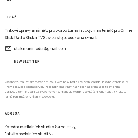
TIRÁŽ
Tiskové zprávy a náměty pro tvorbu žurnalistických materiálů pro Online
Stisk, Rádio Stisk a TV Stisk zasílejte pouze na e-mail:
email
stisk.munimedia@gmail.com
NEWSLETTER
Všechny žurnalistické materiály jsou zveřejněny podle stejných pravidel jako na kterémkoliv
jiném zpravodajském serveru nebo například v novinách, rozhlasovém nebo televizním
zpravodajství. Mazání už zveřejněných žurnalistických příspěvků (ani jejich částí) v jakékoli
formě není možné nyní ani v budoucnu.
ADRESA
Katedra mediálních studií a žurnalistiky,
Fakulta sociálních studií MU,