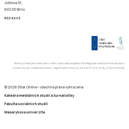
Joštova 10,
602 00 Brno
REDAKCE
Tento systém je financován v rámci realizace projektu Strategické investice Masarykovy
univerzity do vzdělávání SIMU+ registrační číslo CZ.02.2.67/0.0/0.0/16_016/0002416.
© 2026 Stisk.Online – všechna práva vyhrazena
Katedra mediálních studií a žurnalistiky
Fakulta sociálních studií
Masarykova univerzita