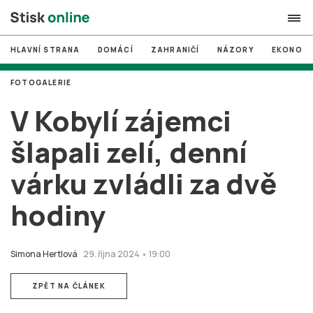
HLAVNÍ STRANA
DOMÁCÍ
ZAHRANIČÍ
NÁZORY
EKONOMI
search
FOTOGALERIE
#
MUNI
V Kobylí zájemci
#
Brno
šlapali zelí, denní
#
volby
várku zvládli za dvě
login
PŘIHLÁSIT SE
hodiny
Zapomněli jste heslo?
Založit nový účet
Simona Hertlová
29. října 2024 • 19:00
ZPĚT NA ČLÁNEK