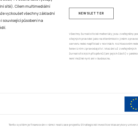
ní sítě). Cílem multimediální
může vyzkoušet všechny základní
NEWSLETTER
 i související působení na
dií.
Všechny žurnalistické materiály jsou zveřejněny po
stejných pravidel jako na kterémkoliv jiném zprav
serveru nebo například v novinách, rozhlasovém neb
televizním zpravodajství. Mazání už zveřejněných
žurnalistických příspěvků (ani jejich částí) v jakéko
není možné nyní ani v budoucnu.
Tento systém je financován v rámci realizace projektu Strategické investice Masarykovy unive