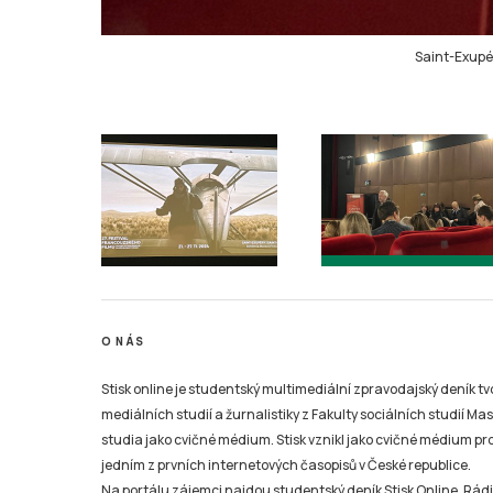
Saint-Exupér
O NÁS
Stisk online je studentský multimediální zpravodajský deník t
mediálních studií a žurnalistiky z Fakulty sociálních studií Ma
studia jako cvičné médium. Stisk vznikl jako cvičné médium pro 
jedním z prvních internetových časopisů v České republice.
Na portálu zájemci najdou studentský deník Stisk Online, Rádio