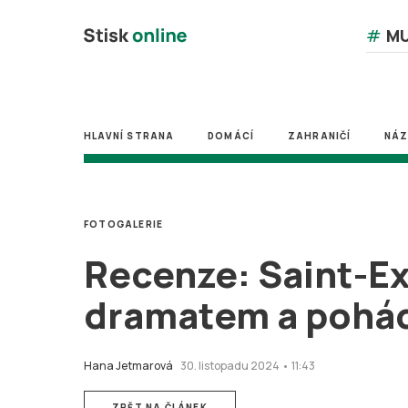
#
MU
HLAVNÍ STRANA
DOMÁCÍ
ZAHRANIČÍ
NÁ
FOTOGALERIE
Recenze: Saint-E
dramatem a pohád
Hana Jetmarová
30. listopadu 2024 • 11:43
ZPĚT NA ČLÁNEK