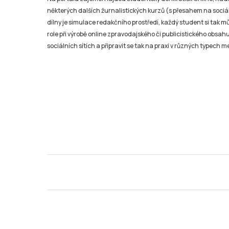
některých dalších žurnalistických kurzů (s přesahem na sociál
dílny je simulace redakčního prostředí, každý student si tak 
role při výrobě online zpravodajského či publicistického obsahu
sociálních sítích a připravit se tak na praxi v různých typech mé