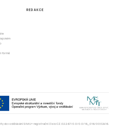
REDAKCE
dle
odajském
o
li formě
rzity do vzdělávání SIMU+ registrační číslo CZ.02.2.67/0.0/0.0/16_016/0002416.