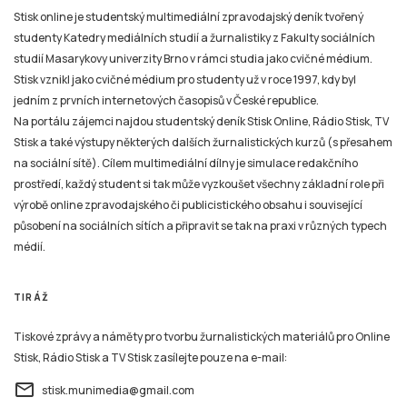
Stisk online je studentský multimediální zpravodajský deník tvořený
studenty Katedry mediálních studií a žurnalistiky z Fakulty sociálních
studií Masarykovy univerzity Brno v rámci studia jako cvičné médium.
Stisk vznikl jako cvičné médium pro studenty už v roce 1997, kdy byl
jedním z prvních internetových časopisů v České republice.
Na portálu zájemci najdou studentský deník Stisk Online, Rádio Stisk, TV
Stisk a také výstupy některých dalších žurnalistických kurzů (s přesahem
na sociální sítě). Cílem multimediální dílny je simulace redakčního
prostředí, každý student si tak může vyzkoušet všechny základní role při
výrobě online zpravodajského či publicistického obsahu i související
působení na sociálních sítích a připravit se tak na praxi v různých typech
médií.
TIRÁŽ
Tiskové zprávy a náměty pro tvorbu žurnalistických materiálů pro Online
Stisk, Rádio Stisk a TV Stisk zasílejte pouze na e-mail:
email
stisk.munimedia@gmail.com