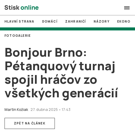
HLAVNÍ STRANA
DOMÁCÍ
ZAHRANIČÍ
NÁZORY
EKONOMI
search
FOTOGALERIE
#
MUNI
Bonjour Brno:
#
Brno
Pétanquový turnaj
#
volby
spojil hráčov zo
login
PŘIHLÁSIT SE
všetkých generácií
Zapomněli jste heslo?
Založit nový účet
Martin Kožiak
27. dubna 2025 • 17:43
ZPĚT NA ČLÁNEK