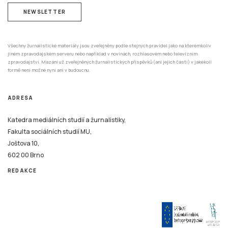
NEWSLETTER
Všechny žurnalistické materiály jsou zveřejněny podle stejných pravidel jako na kterémkoliv
jiném zpravodajském serveru nebo například v novinách, rozhlasovém nebo televizním
zpravodajství. Mazání už zveřejněných žurnalistických příspěvků (ani jejich částí) v jakékoli
formě není možné nyní ani v budoucnu.
ADRESA
Katedra mediálních studií a žurnalistiky,
Fakulta sociálních studií MU,
Joštova 10,
602 00 Brno
REDAKCE