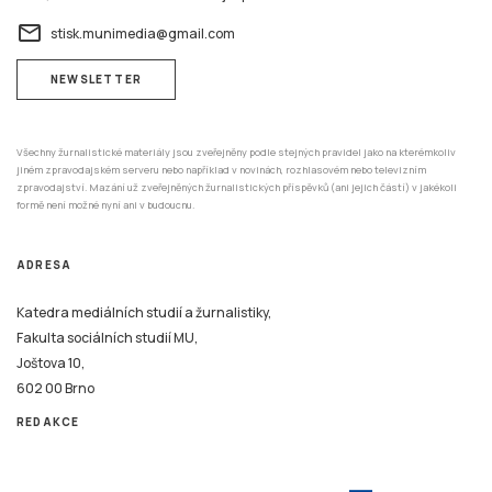
NEWSLETTER
Všechny žurnalistické materiály jsou zveřejněny podle stejných pravidel jako na kterémkoliv
jiném zpravodajském serveru nebo například v novinách, rozhlasovém nebo televizním
zpravodajství. Mazání už zveřejněných žurnalistických příspěvků (ani jejich částí) v jakékoli
formě není možné nyní ani v budoucnu.
ADRESA
Katedra mediálních studií a žurnalistiky,
Fakulta sociálních studií MU,
Joštova 10,
602 00 Brno
REDAKCE