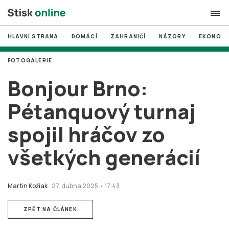
HLAVNÍ STRANA
DOMÁCÍ
ZAHRANIČÍ
NÁZORY
EKONOMI
search
FOTOGALERIE
#
MUNI
Bonjour Brno:
#
Brno
Pétanquový turnaj
#
volby
spojil hráčov zo
login
PŘIHLÁSIT SE
všetkých generácií
Zapomněli jste heslo?
Založit nový účet
Martin Kožiak
27. dubna 2025 • 17:43
ZPĚT NA ČLÁNEK