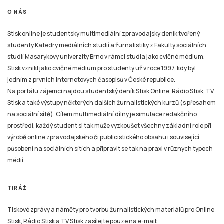
Stisk online je studentský multimediální zpravodajský deník tvořený
studenty Katedry mediálních studií a žurnalistiky z Fakulty sociálních
studií Masarykovy univerzity Brno v rámci studia jako cvičné médium.
Stisk vznikl jako cvičné médium pro studenty už v roce 1997, kdy byl
jedním z prvních internetových časopisů v České republice.
Na portálu zájemci najdou studentský deník Stisk Online, Rádio Stisk, TV
Stisk a také výstupy některých dalších žurnalistických kurzů (s přesahem
na sociální sítě). Cílem multimediální dílny je simulace redakčního
prostředí, každý student si tak může vyzkoušet všechny základní role při
výrobě online zpravodajského či publicistického obsahu i související
působení na sociálních sítích a připravit se tak na praxi v různých typech
médií.
TIRÁŽ
Tiskové zprávy a náměty pro tvorbu žurnalistických materiálů pro Online
Stisk, Rádio Stisk a TV Stisk zasílejte pouze na e-mail:
email
stisk.munimedia@gmail.com