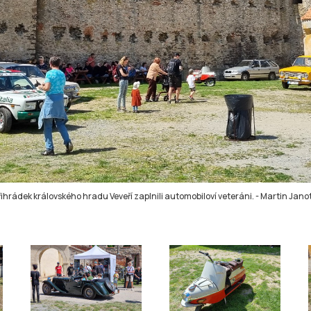
řihrádek královského hradu Veveří zaplnili automobiloví veteráni.
-
Martin Jano