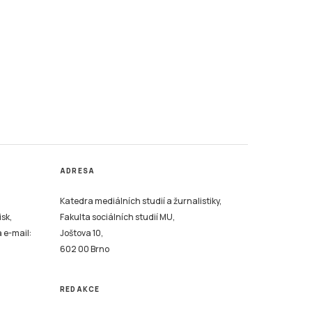
ADRESA
Katedra mediálních studií a žurnalistiky,
isk,
Fakulta sociálních studií MU,
a e-mail:
Joštova 10,
602 00 Brno
REDAKCE