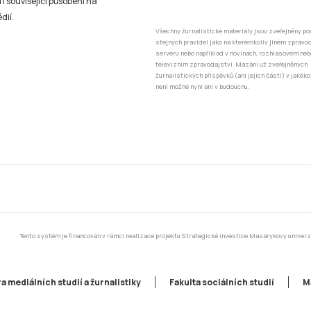
 i související působení na
dií.
Všechny žurnalistické materiály jsou zveřejněny po
stejných pravidel jako na kterémkoliv jiném zprav
serveru nebo například v novinách, rozhlasovém neb
televizním zpravodajství. Mazání už zveřejněných
žurnalistických příspěvků (ani jejich částí) v jakéko
není možné nyní ani v budoucnu.
Tento systém je financován v rámci realizace projektu Strategické investice Masarykovy unive
a mediálních studií a žurnalistiky
Fakulta sociálních studií
M