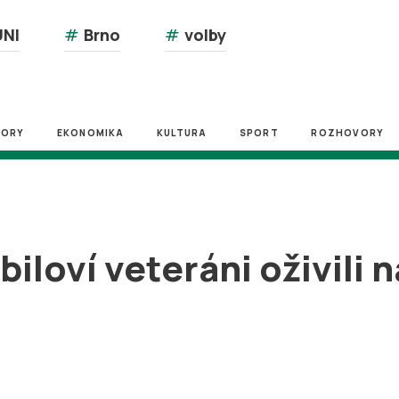
NI
#
Brno
#
volby
ZORY
EKONOMIKA
KULTURA
SPORT
ROZHOVORY
loví veteráni oživili 