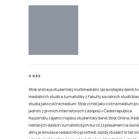
O NÁS
Stisk online je studentský multimediální zpravodajský deník t
mediálních studií a žurnalistiky z Fakulty sociálních studií Ma
studia jako cvičné médium. Stisk vznikl jako cvičné médium pro 
jedním z prvních internetových časopisů v České republice.
Na portálu zájemci najdou studentský deník Stisk Online, Rádio
některých dalších žurnalistických kurzů (s přesahem na sociál
dílny je simulace redakčního prostředí, každý student si tak 