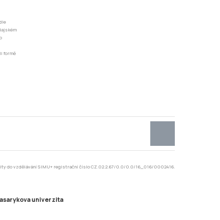
dle
odajském
o
li formě
rzity do vzdělávání SIMU+ registrační číslo CZ.02.2.67/0.0/0.0/16_016/0002416.
asarykova univerzita