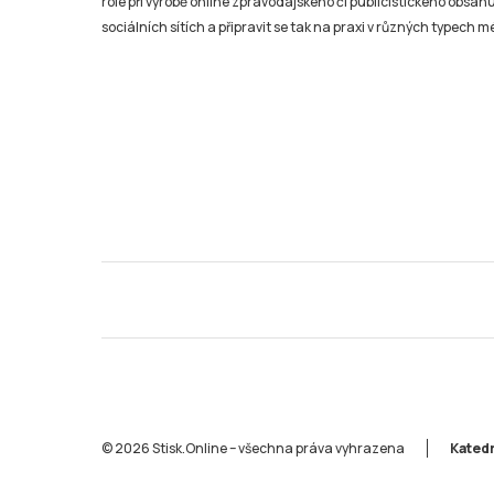
role při výrobě online zpravodajského či publicistického obsahu
sociálních sítích a připravit se tak na praxi v různých typech mé
© 2026 Stisk.Online – všechna práva vyhrazena
Katedr