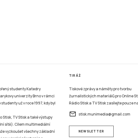
TIRÁŽ
vořený studenty Katedry
Tiskové zprávy a náměty pro tvorbu
sarykovy univerzity Brno v rámci
žurnalistických materiálů pro Online St
studenty už v roce 1997, kdy byl
Rádio Stisk a TV Stisk zasílejte pouze n
email
stisk.munimedia@gmail.com
 Stisk, TV Stisk a také výstupy
ní sítě). Cílem multimediální
může vyzkoušet všechny základní
NEWSLETTER