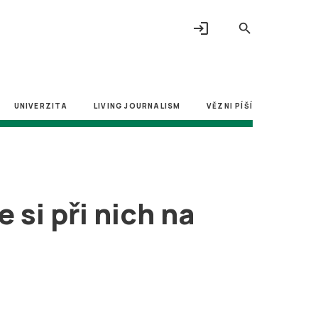
login
search
UNIVERZITA
LIVING JOURNALISM
VĚZNI PÍŠÍ
si při nich na