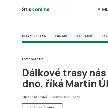
#
MU
HLAVNÍ STRANA
DOMÁCÍ
ZAHRANIČÍ
NÁ
FOTOGALERIE
Dálkové trasy nás 
dno, říká Martin Ú
Zuzana Ščudlová
11. dubna 2024 • 12:35
ZPĚT NA ČLÁNEK