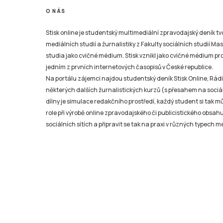
O NÁS
Stisk online je studentský multimediální zpravodajský deník t
mediálních studií a žurnalistiky z Fakulty sociálních studií Ma
studia jako cvičné médium. Stisk vznikl jako cvičné médium pro 
jedním z prvních internetových časopisů v České republice.
Na portálu zájemci najdou studentský deník Stisk Online, Rádio
některých dalších žurnalistických kurzů (s přesahem na sociál
dílny je simulace redakčního prostředí, každý student si tak 
role při výrobě online zpravodajského či publicistického obsahu
sociálních sítích a připravit se tak na praxi v různých typech mé