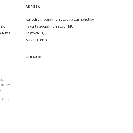
ADRESA
Katedra mediálních studií a žurnalistiky,
isk,
Fakulta sociálních studií MU,
a e-mail:
Joštova 10,
602 00 Brno
REDAKCE
dle
odajském
o
li formě