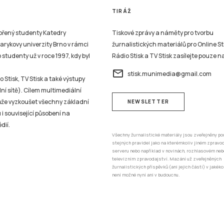
TIRÁŽ
vořený studenty Katedry
Tiskové zprávy a náměty pro tvorbu
sarykovy univerzity Brno v rámci
žurnalistických materiálů pro Online St
studenty už v roce 1997, kdy byl
Rádio Stisk a TV Stisk zasílejte pouze n
email
stisk.munimedia@gmail.com
 Stisk, TV Stisk a také výstupy
ní sítě). Cílem multimediální
může vyzkoušet všechny základní
NEWSLETTER
 i související působení na
dií.
Všechny žurnalistické materiály jsou zveřejněny po
stejných pravidel jako na kterémkoliv jiném zprav
serveru nebo například v novinách, rozhlasovém neb
televizním zpravodajství. Mazání už zveřejněných
žurnalistických příspěvků (ani jejich částí) v jakéko
není možné nyní ani v budoucnu.