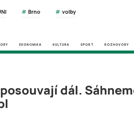
NI
#
Brno
#
volby
ZORY
EKONOMIKA
KULTURA
SPORT
ROZHOVORY
posouvají dál. Sáhneme 
bl