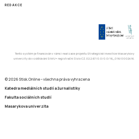
REDAKCE
Tento systém je financován v rámci realizace projektu Strategické investice Masarykovy
univerzity do vzdělávání SIMU+ registrační číslo CZ.02.2.67/0.0/0.0/16_016/0002416.
© 2026 Stisk.Online – všechna práva vyhrazena
Katedra mediálních studií a žurnalistiky
Fakulta sociálních studií
Masarykova univerzita