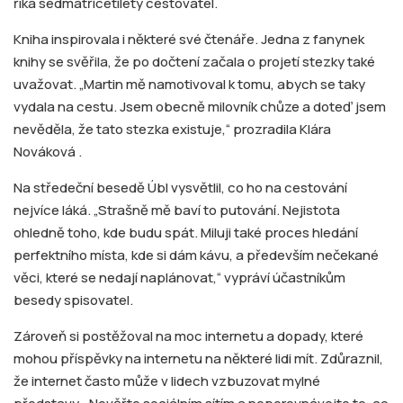
říká sedmatřicetiletý cestovatel.
Kniha inspirovala i některé své čtenáře. Jedna z fanynek
knihy se svěřila, že po dočtení začala o projetí stezky také
uvažovat. „Martin mě namotivoval k tomu, abych se taky
vydala na cestu. Jsem obecně milovník chůze a doteď jsem
nevěděla, že tato stezka existuje,“ prozradila Klára
Nováková
.
Na středeční besedě Úbl vysvětlil, co ho na cestování
nejvíce láká.
„Strašně
mě baví to putování. Nejistota
ohledně toho, kde budu spát. Miluji také proces hledání
perfektního místa, kde si dám kávu, a především nečekané
věci, které se nedají naplánovat,“ vypráví účastníkům
besedy spisovatel.
Zároveň si post
ěžoval na moc internetu a dopady, které
mohou příspěvky na internetu na některé lidi mít. Zdůraznil,
že internet často může v lidech vzbuzovat mylné