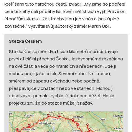
kteří sami tuto náročnou cestu zvládli. „My jsme do popředí
celé té knihy dali příběhy lidí, kteří měli strach vyjít. Právě oni
čtenářům ukazují, že strachy jsou jen v nás a jsou úplně
zbytečné,“ vysvětlil svůj autorský záměr Martin Úbl
.
Stezka Českem
Stezka Česka měří dva tisíce kilometrů a představuje
první oficiální přechod Česka. Je rovnoměrně rozdělena
na dvě části a vede po hranicích a hřebenech. Lidé ji
mohou projít jako celek, Severní nebo Jižní trasou,
směrem od západu k východu nebo opačně,
přespávajíce v chatách nebo ve stanech. Mohou ji
absolvovat pomalu, rychle, či dokonce běžet. Heslo
projektu zní, že po stezce může jít každý.