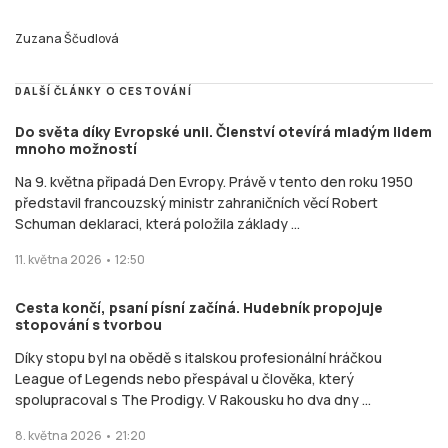
Zuzana Ščudlová
DALŠÍ ČLÁNKY O CESTOVÁNÍ
Do světa díky Evropské unii. Členství otevírá mladým lidem
mnoho možností
Na 9. května připadá Den Evropy. Právě v tento den roku 1950
představil francouzský ministr zahraničních věcí Robert
Schuman deklaraci, která položila základy ...
11. května 2026 • 12:50
Cesta končí, psaní písní začíná. Hudebník propojuje
stopování s tvorbou
Díky stopu byl na obědě s italskou profesionální hráčkou
League of Legends nebo přespával u člověka, který
spolupracoval s The Prodigy. V Rakousku ho dva dny ...
8. května 2026 • 21:20