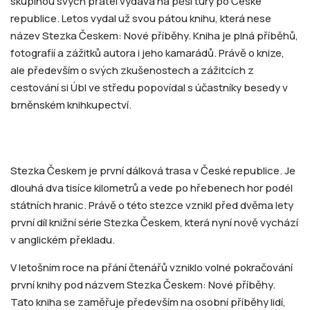
skupinou svých přátel vydává na pěší túry po České
republice. Letos vydal už svou pátou knihu, která nese
název Stezka Českem: Nové příběhy. Kniha je plná příběhů,
fotografií a zážitků autora i jeho kamarádů. Právě o knize,
ale především o svých zkušenostech a zážitcích z
cestování si Úbl ve středu popovídal s účastníky besedy v
brněnském knihkupectví.
Stezka Českem je první dálková trasa v České republice. Je
dlouhá dva tisíce kilometrů a vede po hřebenech hor podél
státních hranic. Právě o této stezce vznikl před dvěma lety
první díl knižní série Stezka Českem, která nyní nově vychází
v anglickém překladu.
V letošním roce na přání čtenářů vzniklo volné pokračování
první knihy pod názvem Stezka Českem: Nové příběhy.
Tato kniha se zaměřuje především na osobní příběhy lidí,