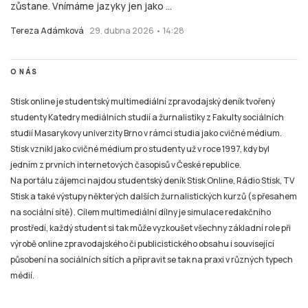
zůstane. Vnímáme jazyky jen jako ...
Tereza Adámková
29. dubna 2026 • 14:28
O NÁS
Stisk online je studentský multimediální zpravodajský deník tvořený
studenty Katedry mediálních studií a žurnalistiky z Fakulty sociálních
studií Masarykovy univerzity Brno v rámci studia jako cvičné médium.
Stisk vznikl jako cvičné médium pro studenty už v roce 1997, kdy byl
jedním z prvních internetových časopisů v České republice.
Na portálu zájemci najdou studentský deník Stisk Online, Rádio Stisk, TV
Stisk a také výstupy některých dalších žurnalistických kurzů (s přesahem
na sociální sítě). Cílem multimediální dílny je simulace redakčního
prostředí, každý student si tak může vyzkoušet všechny základní role při
výrobě online zpravodajského či publicistického obsahu i související
působení na sociálních sítích a připravit se tak na praxi v různých typech
médií.