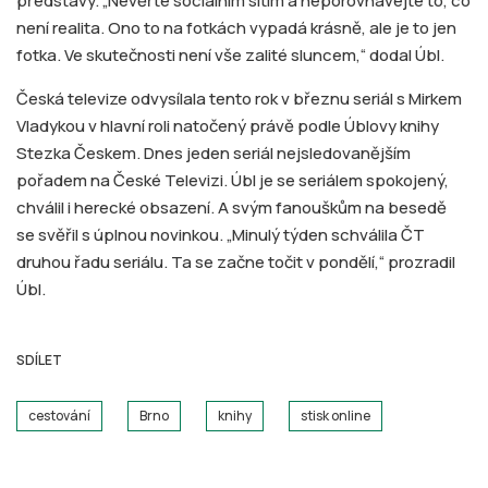
představy. „Nevěřte sociálním sítím a neporovnávejte to, co
není realita. Ono to na fotkách vypadá krásně, ale je to jen
fotka. Ve skutečnosti není vše zalité sluncem,“ dodal Úbl.​
Česká televize odvysílala tento rok v březnu seriál s Mirkem
Vladykou v hlavní roli natočený právě podle Úblovy knihy
Stezka Českem. Dnes jeden seriál nejsledovanějším
pořadem na České Televizi. Úbl je se seriálem spokojený,
chválil i herecké obsazení. A
svým fanouškům na besedě
se svěřil s úplnou novinkou. „Minulý týden schválila ČT
druhou řadu seriálu. Ta se začne točit v pondělí,“ prozradil
Úbl.
SDÍLET
cestování
Brno
knihy
stisk online