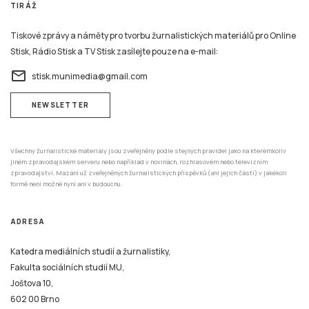
TIRÁŽ
Tiskové zprávy a náměty pro tvorbu žurnalistických materiálů pro Online
Stisk, Rádio Stisk a TV Stisk zasílejte pouze na e-mail:
email
stisk.munimedia@gmail.com
NEWSLETTER
Všechny žurnalistické materiály jsou zveřejněny podle stejných pravidel jako na kterémkoliv
jiném zpravodajském serveru nebo například v novinách, rozhlasovém nebo televizním
zpravodajství. Mazání už zveřejněných žurnalistických příspěvků (ani jejich částí) v jakékoli
formě není možné nyní ani v budoucnu.
ADRESA
Katedra mediálních studií a žurnalistiky,
Fakulta sociálních studií MU,
Joštova 10,
602 00 Brno