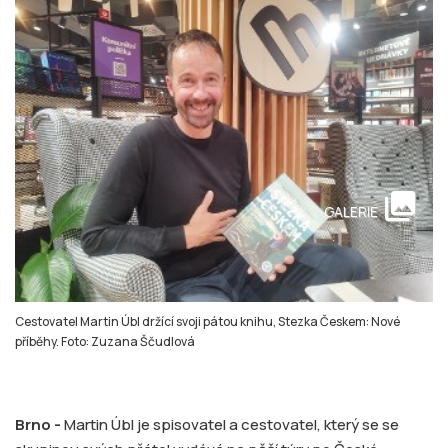
collections
GALERIE
Cestovatel Martin Úbl držící svoji pátou knihu, Stezka Českem: Nové
příběhy. Foto: Zuzana Ščudlová
Brno -
Martin Úbl je spisovatel a cestovatel, který se se