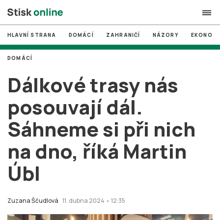
HLAVNÍ STRANA
DOMÁCÍ
ZAHRANIČÍ
NÁZORY
EKONOMI
search
DOMÁCÍ
#
MUNI
Dálkové trasy nás
#
Brno
posouvají dál.
#
volby
Sáhneme si při nich
login
PŘIHLÁSIT SE
na dno, říká Martin
Zapomněli jste heslo?
Založit nový účet
Úbl
Zuzana Ščudlová
11. dubna 2024 • 12:35