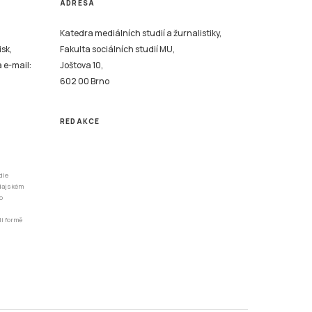
ADRESA
Katedra mediálních studií a žurnalistiky,
isk,
Fakulta sociálních studií MU,
a e-mail:
Joštova 10,
602 00 Brno
REDAKCE
dle
odajském
o
li formě