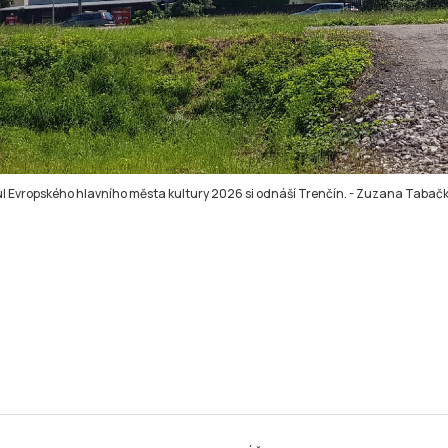
ul Evropského hlavního města kultury 2026 si odnáší Trenčín.
-
Zuzana Tabač