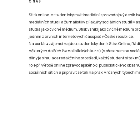
O NÁS
Stisk online je studentský multimediální zpravodajský deník t
mediálních studií a žurnalistiky z Fakulty sociálních studií Ma
studia jako cvičné médium. Stisk vznikl jako cvičné médium pro 
jedním z prvních internetových časopisů v České republice.
Na portálu zájemci najdou studentský deník Stisk Online, Rádio
některých dalších žurnalistických kurzů (s přesahem na sociál
dílny je simulace redakčního prostředí, každý student si tak 
role při výrobě online zpravodajského či publicistického obsahu
sociálních sítích a připravit se tak na praxi v různých typech mé