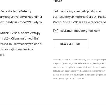
TIRÁŽ
vořený studenty Katedry
Tiskové zprávy a náměty pro tvorbu
sarykovy univerzity Brno v rámci
žurnalistických materiálů pro Online St
studenty už v roce 1997, kdy byl
Rádio Stisk a TV Stisk zasílejte pouze n
email
stisk.munimedia@gmail.com
 Stisk, TV Stisk a také výstupy
ní sítě). Cílem multimediální
může vyzkoušet všechny základní
NEWSLETTER
 i související působení na
dií.
Všechny žurnalistické materiály jsou zveřejněny po
stejných pravidel jako na kterémkoliv jiném zprav
serveru nebo například v novinách, rozhlasovém neb
televizním zpravodajství. Mazání už zveřejněných
žurnalistických příspěvků (ani jejich částí) v jakéko
není možné nyní ani v budoucnu.