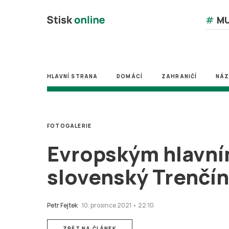
#
MU
HLAVNÍ STRANA
DOMÁCÍ
ZAHRANIČÍ
NÁ
FOTOGALERIE
Evropským hlavní
slovenský Trenčín
Petr Fejtek
10. prosince 2021 • 22:10
ZPĚT NA ČLÁNEK