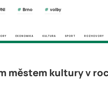
NI
#
Brno
#
volby
ZORY
EKONOMIKA
KULTURA
SPORT
ROZHOVORY
m městem kultury v ro