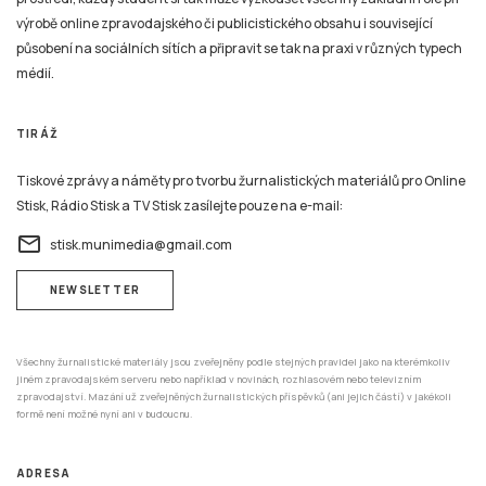
médií.
TIRÁŽ
Tiskové zprávy a náměty pro tvorbu žurnalistických materiálů pro Online
Stisk, Rádio Stisk a TV Stisk zasílejte pouze na e-mail:
email
stisk.munimedia@gmail.com
NEWSLETTER
Všechny žurnalistické materiály jsou zveřejněny podle stejných pravidel jako na kterémkoliv
jiném zpravodajském serveru nebo například v novinách, rozhlasovém nebo televizním
zpravodajství. Mazání už zveřejněných žurnalistických příspěvků (ani jejich částí) v jakékoli
formě není možné nyní ani v budoucnu.
ADRESA
Katedra mediálních studií a žurnalistiky,