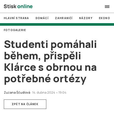
HLAVNÍ STRANA
DOMÁCÍ
ZAHRANIČÍ
NÁZORY
EKONOMI
search
FOTOGALERIE
#
MUNI
Studenti pomáhali
#
Brno
během, přispěli
#
volby
Klárce s obrnou na
login
PŘIHLÁSIT SE
potřebné ortézy
Zapomněli jste heslo?
Založit nový účet
Zuzana Ščudlová
14. dubna 2024 • 19:04
ZPĚT NA ČLÁNEK