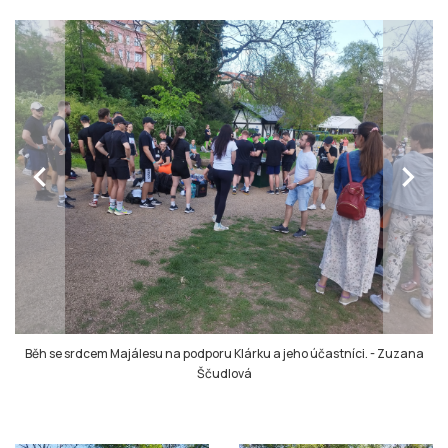
chevron_left
chevron_right
Běh se srdcem Majálesu na podporu Klárku a jeho účastníci.
-
Zuzana
Ščudlová