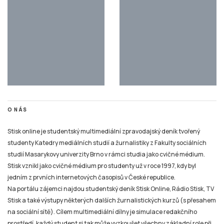
O NÁS
Stisk online je studentský multimediální zpravodajský deník tvořený
studenty Katedry mediálních studií a žurnalistiky z Fakulty sociálních
studií Masarykovy univerzity Brno v rámci studia jako cvičné médium.
Stisk vznikl jako cvičné médium pro studenty už v roce 1997, kdy byl
jedním z prvních internetových časopisů v České republice.
Na portálu zájemci najdou studentský deník Stisk Online, Rádio Stisk, TV
Stisk a také výstupy některých dalších žurnalistických kurzů (s přesahem
na sociální sítě). Cílem multimediální dílny je simulace redakčního
prostředí, každý student si tak může vyzkoušet všechny základní role při
výrobě online zpravodajského či publicistického obsahu i související
působení na sociálních sítích a připravit se tak na praxi v různých typech