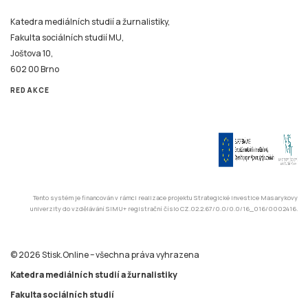
Fakulta sociálních studií MU,
Joštova 10,
602 00 Brno
REDAKCE
Tento systém je financován v rámci realizace projektu Strategické investice Masarykovy
univerzity do vzdělávání SIMU+ registrační číslo CZ.02.2.67/0.0/0.0/16_016/0002416.
© 2026 Stisk.Online – všechna práva vyhrazena
Katedra mediálních studií a žurnalistiky
Fakulta sociálních studií
Masarykova univerzita