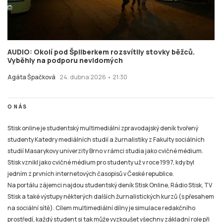
AUDIO: Okolí pod Špilberkem rozsvítily stovky běžců.
Vyběhly na podporu nevidomých
Agáta Špačková
24. dubna 2026 • 21:30
O NÁS
Stisk online je studentský multimediální zpravodajský deník tvořený
studenty Katedry mediálních studií a žurnalistiky z Fakulty sociálních
studií Masarykovy univerzity Brno v rámci studia jako cvičné médium.
Stisk vznikl jako cvičné médium pro studenty už v roce 1997, kdy byl
jedním z prvních internetových časopisů v České republice.
Na portálu zájemci najdou studentský deník Stisk Online, Rádio Stisk, TV
Stisk a také výstupy některých dalších žurnalistických kurzů (s přesahem
na sociální sítě). Cílem multimediální dílny je simulace redakčního
prostředí, každý student si tak může vyzkoušet všechny základní role při