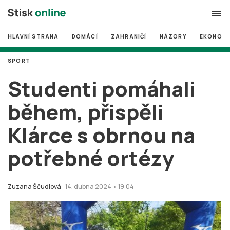
HLAVNÍ STRANA
DOMÁCÍ
ZAHRANIČÍ
NÁZORY
EKONOMI
search
SPORT
#
MUNI
Studenti pomáhali
#
Brno
během, přispěli
#
volby
Klárce s obrnou na
login
PŘIHLÁSIT SE
potřebné ortézy
Zapomněli jste heslo?
Založit nový účet
Zuzana Ščudlová
14. dubna 2024 • 19:04