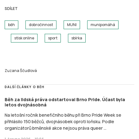
SDÍLET
běh
dobročinnost
MUNI
munipomáhá
stisk online
sport
sbírka
Zuzana Ščudlová
DALŠÍ ČLÁNKY O BĚH
Běh za lidská práva odstartoval Brno Pride. Účast byla
letos dvojnásobná
Na letošní ročník benefičního běhu při Brno Pride Week se
přihlásilo 150 běžců, dvojnásobek oproti loňsku. Podle
organizátorů brněnské akce nejsou práva queer ...