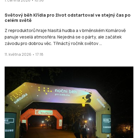
1. června 2026 • 10:56
Světový běh Křídla pro život odstartoval ve stejný čas po
celém světě
Z reproduktorů hraje hlasitá hudba a v brněnském Komárově
panuje veselá atmosféra. Nejedná se o párty, ale začátek
závodu pro dobrou věc. Třináctý ročník světov ...
11. května 2026 • 17:18