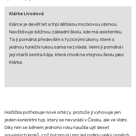
Klárka Livodová
Klárce je devět let a trpí dětskou mozkovou obrnou.
Navštěvuje běžnou základní školu, kde má asistentku.
Ta jí pomáhá především s fyzickými úkony, které s
jednou funkční rukou sama nezvládá. Velmi jí pomáhá i
její starší sestra Kája, která chodí na stejnou školu jako
Klárka.
Holčička potřebuje nové ortézy, protože jí vyhovuje jen
jeden konkrétní typ, který se nevyrábí v Česku, ale ve Vídni.
Díky nim se během jednoho roku naučila ujít deset
souvislých kroků, což byl pro ni i pro její rodinu velký úspěch.