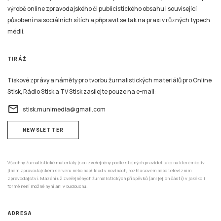
výrobě online zpravodajského či publicistického obsahu i související
působení na sociálních sítích a připravit se tak na praxi v různých typech
médií.
TIRÁŽ
Tiskové zprávy a náměty pro tvorbu žurnalistických materiálů pro Online
Stisk, Rádio Stisk a TV Stisk zasílejte pouze na e-mail:
email
stisk.munimedia@gmail.com
NEWSLETTER
Všechny žurnalistické materiály jsou zveřejněny podle stejných pravidel jako na kterémkoliv
jiném zpravodajském serveru nebo například v novinách, rozhlasovém nebo televizním
zpravodajství. Mazání už zveřejněných žurnalistických příspěvků (ani jejich částí) v jakékoli
formě není možné nyní ani v budoucnu.
ADRESA