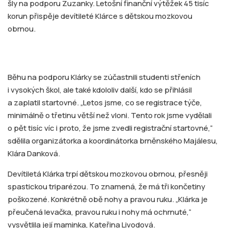
šly na podporu Zuzanky. Letošní finanční výtěžek 45 tisíc
korun přispěje devítileté Klárce s dětskou mozkovou
obrnou.
Běhu na podporu Klárky se zúčastnili studenti střeních
i vysokých škol, ale také kdololiv další, kdo se přihlásil
a zaplatil startovné. „Letos jsme, co se registrace týče,
minimálně o třetinu větší než vloni. Tento rok jsme vydělali
o pět tisíc víc i proto, že jsme zvedli registrační startovné,“
sdělila organizátorka a koordinátorka brněnského Majálesu,
Klára Danková.
Devítiletá Klárka trpí dětskou mozkovou obrnou, přesněji
spastickou triparézou. To znamená, že má tři končetiny
poškozené. Konkrétně obě nohy a pravou ruku. „Klárka je
přeučená levačka, pravou ruku i nohy má ochrnuté,“
vysvětlila j
ejí maminka, Kateřina Livodová.