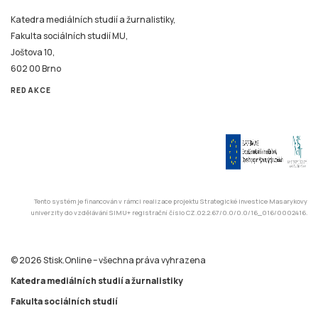
Katedra mediálních studií a žurnalistiky,
Fakulta sociálních studií MU,
Joštova 10,
602 00 Brno
REDAKCE
Tento systém je financován v rámci realizace projektu Strategické investice Masarykovy
univerzity do vzdělávání SIMU+ registrační číslo CZ.02.2.67/0.0/0.0/16_016/0002416.
© 2026 Stisk.Online – všechna práva vyhrazena
Katedra mediálních studií a žurnalistiky
Fakulta sociálních studií