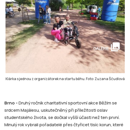
collections
GALERIE
Klárka s jednou z organizátorek na startu běhu. Foto: Zuzana Ščudlová
Brno -
Druhý ročník charitativní sportovní akce Běžím se
srdcem Majálesu, uskutečněný při příležitosti oslav
studentského života, se dočkal vyšší účasti než ten první.
Minulý rok vybrali pořadatelé přes čtyřicet tisíc korun, které