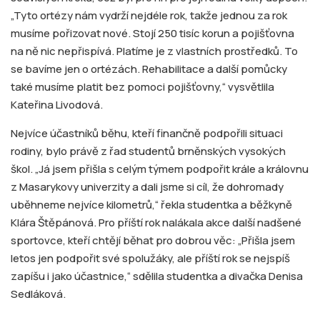
„Tyto ortézy nám vydrží nejdéle rok, takže jednou za rok
musíme pořizovat nové. Stojí 250 tisíc korun a pojišťovna
na ně nic nepřispívá. Platíme je z vlastních prostředků. To
se bavíme jen o ortézách. Rehabilitace a další pomůcky
také musíme platit bez pomoci pojišťovny,“ vysvětlila
Kateřina Livodová.
Nejvíce účastníků běhu, kteří finančně podpořili situaci
rodiny, bylo právě z řad studentů brněnských vysokých
škol. „Já jsem přišla s celým týmem podpořit krále a královnu
z Masarykovy univerzity a dali jsme si cíl, že dohromady
uběhneme nejvíce kilometrů,“ řekla studentka a běžkyně
Klára Štěpánová. Pro příští rok nalákala akce další nadšené
sportovce, kteří chtějí běhat pro dobrou věc: „Přišla jsem
letos jen podpořit své spolužáky, ale příští rok se nejspíš
zapíšu i jako účastnice,“ sdělila studentka a divačka Denisa
Sedláková.