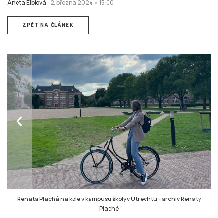
Aneta Elblová
2. března 2024 • 15:00
ZPĚT NA ČLÁNEK
chevron_left
Renata Plachá na kole v kampusu školy v Utrechtu
-
archiv Renaty
Plaché