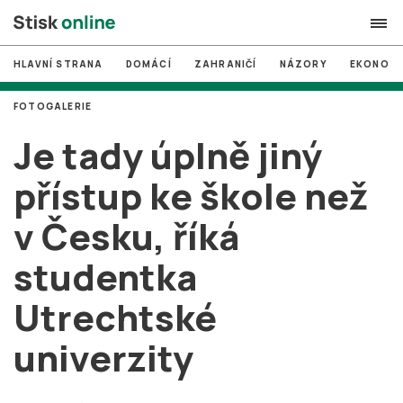
HLAVNÍ STRANA
DOMÁCÍ
ZAHRANIČÍ
NÁZORY
EKONOMI
search
FOTOGALERIE
#
MUNI
Je tady úplně jiný
#
Brno
přístup ke škole než
#
volby
v Česku, říká
login
PŘIHLÁSIT SE
studentka
Zapomněli jste heslo?
Založit nový účet
Utrechtské
univerzity