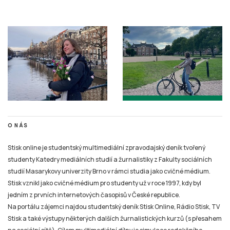
O NÁS
Stisk online je studentský multimediální zpravodajský deník tvořený
studenty Katedry mediálních studií a žurnalistiky z Fakulty sociálních
studií Masarykovy univerzity Brno v rámci studia jako cvičné médium.
Stisk vznikl jako cvičné médium pro studenty už v roce 1997, kdy byl
jedním z prvních internetových časopisů v České republice.
Na portálu zájemci najdou studentský deník Stisk Online, Rádio Stisk, TV
Stisk a také výstupy některých dalších žurnalistických kurzů (s přesahem