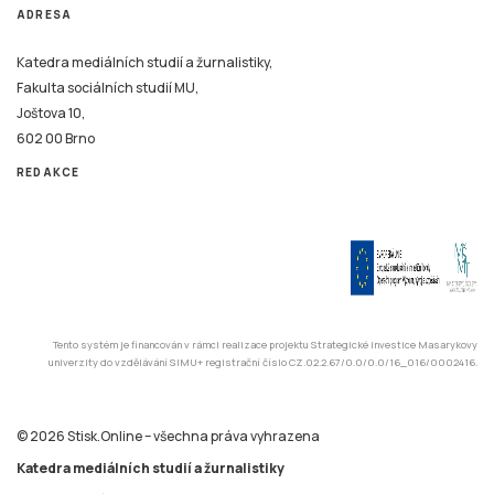
ADRESA
Katedra mediálních studií a žurnalistiky,
Fakulta sociálních studií MU,
Joštova 10,
602 00 Brno
REDAKCE
Tento systém je financován v rámci realizace projektu Strategické investice Masarykovy
univerzity do vzdělávání SIMU+ registrační číslo CZ.02.2.67/0.0/0.0/16_016/0002416.
© 2026 Stisk.Online – všechna práva vyhrazena
Katedra mediálních studií a žurnalistiky