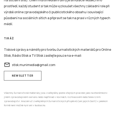
na sociální sítě). Cílem multimediální dílny je simulace redakčního
prostředí, každý student si tak může vyzkoušet všechny základní role při
výrobě online zpravodajského či publicistického obsahu i související
působení na sociálních sítích a připravit se tak na praxi v různých typech
médií.
TIRÁŽ
Tiskové zprávy a náměty pro tvorbu žurnalistických materiálů pro Online
Stisk, Rádio Stisk a TV Stisk zasílejte pouze na e-mail:
email
stisk.munimedia@gmail.com
NEWSLETTER
Všechny žurnalistické materiály jsou zveřejněny podle stejných pravidel jako na kterémkoliv
jiném zpravodajském serveru nebo například v novinách, rozhlasovém nebo televizním
zpravodajství. Mazání už zveřejněných žurnalistických příspěvků (ani jejich částí) v jakékoli
formě není možné nyní ani v budoucnu.