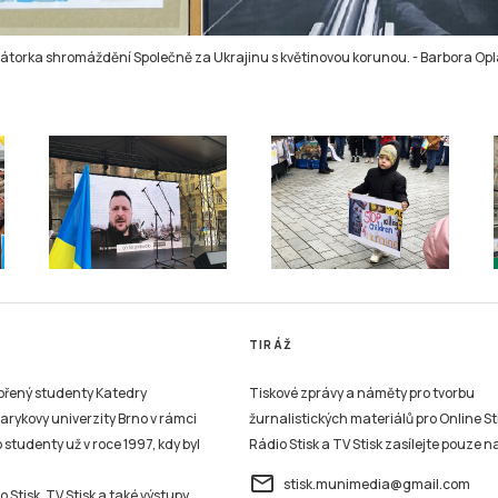
torka shromáždění Společně za Ukrajinu s květinovou korunou.
-
Barbora Opl
TIRÁŽ
vořený studenty Katedry
Tiskové zprávy a náměty pro tvorbu
sarykovy univerzity Brno v rámci
žurnalistických materiálů pro Online St
studenty už v roce 1997, kdy byl
Rádio Stisk a TV Stisk zasílejte pouze n
email
stisk.munimedia@gmail.com
 Stisk, TV Stisk a také výstupy