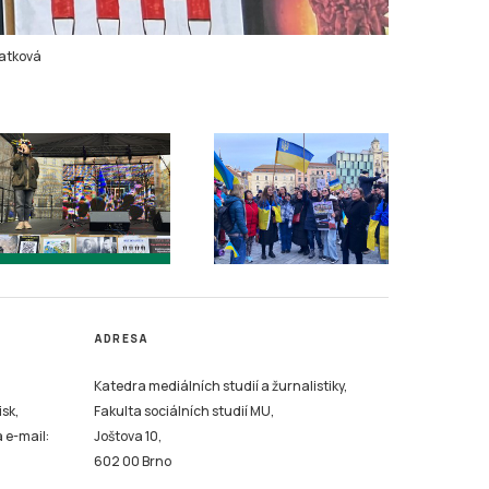
atková
ADRESA
Katedra mediálních studií a žurnalistiky,
isk,
Fakulta sociálních studií MU,
a e-mail:
Joštova 10,
602 00 Brno