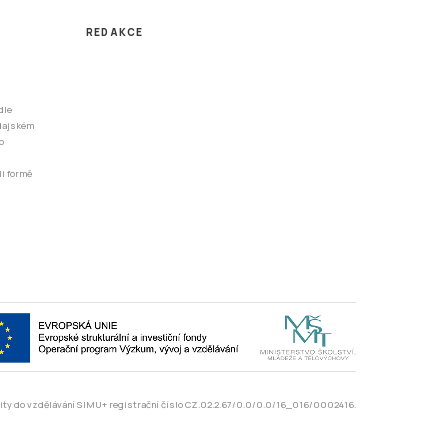
REDAKCE
dle
odajském
o
li formě
rzity do vzdělávání SIMU+ registrační číslo CZ.02.2.67/0.0/0.0/16_016/0002416.