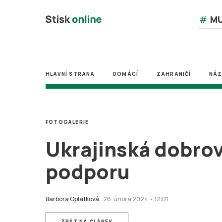
#
MU
HLAVNÍ STRANA
DOMÁCÍ
ZAHRANIČÍ
NÁ
FOTOGALERIE
Ukrajinská dobrov
podporu
Barbora Oplatková
26. února 2024 • 12:01
ZPĚT NA ČLÁNEK