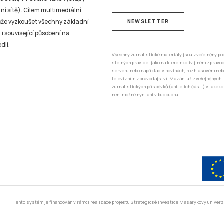
ní sítě). Cílem multimediální
může vyzkoušet všechny základní
NEWSLETTER
 i související působení na
dií.
Všechny žurnalistické materiály jsou zveřejněny po
stejných pravidel jako na kterémkoliv jiném zprav
serveru nebo například v novinách, rozhlasovém neb
televizním zpravodajství. Mazání už zveřejněných
žurnalistických příspěvků (ani jejich částí) v jakéko
není možné nyní ani v budoucnu.
Tento systém je financován v rámci realizace projektu Strategické investice Masarykovy unive