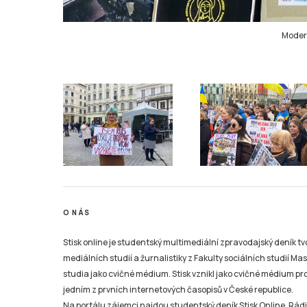
Moderá
O NÁS
Stisk online je studentský multimediální zpravodajský deník t
mediálních studií a žurnalistiky z Fakulty sociálních studií Ma
studia jako cvičné médium. Stisk vznikl jako cvičné médium pro 
jedním z prvních internetových časopisů v České republice.
Na portálu zájemci najdou studentský deník Stisk Online, Rádio