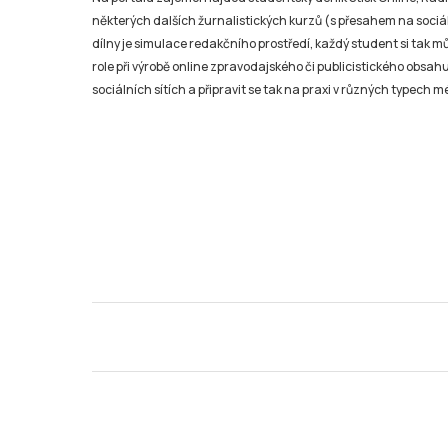
některých dalších žurnalistických kurzů (s přesahem na sociál
dílny je simulace redakčního prostředí, každý student si tak 
role při výrobě online zpravodajského či publicistického obsahu
sociálních sítích a připravit se tak na praxi v různých typech mé