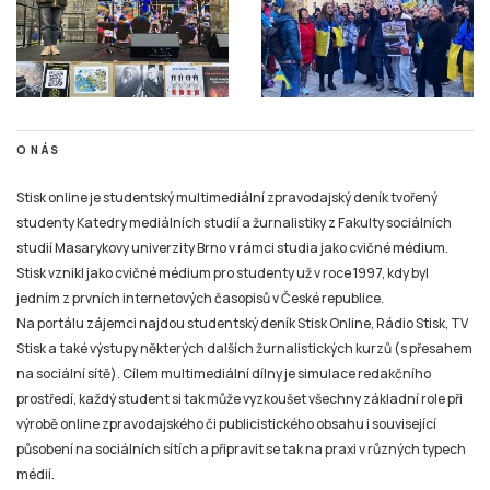
O NÁS
Stisk online je studentský multimediální zpravodajský deník tvořený
studenty Katedry mediálních studií a žurnalistiky z Fakulty sociálních
studií Masarykovy univerzity Brno v rámci studia jako cvičné médium.
Stisk vznikl jako cvičné médium pro studenty už v roce 1997, kdy byl
jedním z prvních internetových časopisů v České republice.
Na portálu zájemci najdou studentský deník Stisk Online, Rádio Stisk, TV
Stisk a také výstupy některých dalších žurnalistických kurzů (s přesahem
na sociální sítě). Cílem multimediální dílny je simulace redakčního
prostředí, každý student si tak může vyzkoušet všechny základní role při
výrobě online zpravodajského či publicistického obsahu i související
působení na sociálních sítích a připravit se tak na praxi v různých typech
médií.