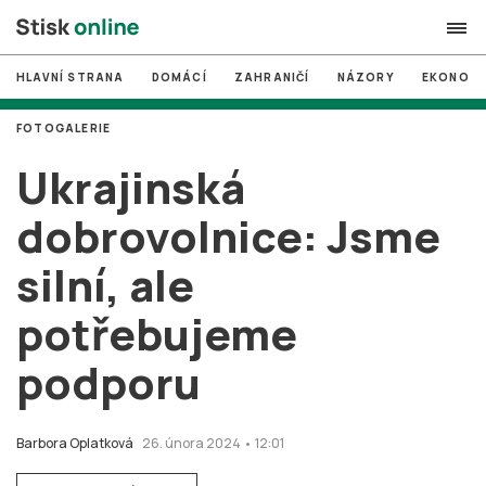
HLAVNÍ STRANA
DOMÁCÍ
ZAHRANIČÍ
NÁZORY
EKONOMI
search
FOTOGALERIE
#
MUNI
Ukrajinská
#
Brno
dobrovolnice: Jsme
#
volby
silní, ale
login
PŘIHLÁSIT SE
potřebujeme
Zapomněli jste heslo?
Založit nový účet
podporu
Barbora Oplatková
26. února 2024 • 12:01