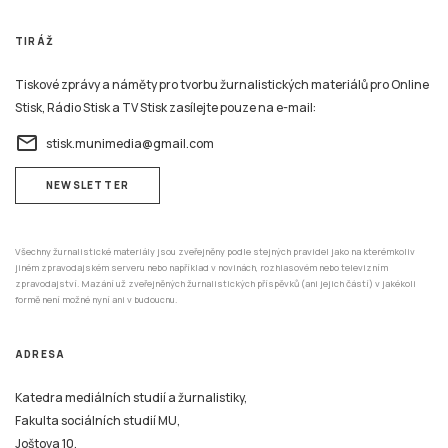
TIRÁŽ
Tiskové zprávy a náměty pro tvorbu žurnalistických materiálů pro Online
Stisk, Rádio Stisk a TV Stisk zasílejte pouze na e-mail:
email
stisk.munimedia@gmail.com
NEWSLETTER
Všechny žurnalistické materiály jsou zveřejněny podle stejných pravidel jako na kterémkoliv
jiném zpravodajském serveru nebo například v novinách, rozhlasovém nebo televizním
zpravodajství. Mazání už zveřejněných žurnalistických příspěvků (ani jejich částí) v jakékoli
formě není možné nyní ani v budoucnu.
ADRESA
Katedra mediálních studií a žurnalistiky,
Fakulta sociálních studií MU,
Joštova 10,