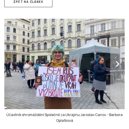
ZPĚT NA ČLÁNEK
chevron_right
Účastník shromáždění Společně za Ukrajinu Jaroslav Canov.
-
Barbora
Oplatková