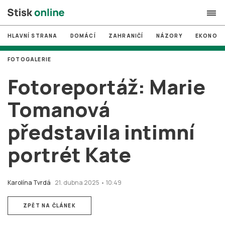
HLAVNÍ STRANA
DOMÁCÍ
ZAHRANIČÍ
NÁZORY
EKONOMI
search
FOTOGALERIE
#
MUNI
Fotoreportáž: Marie
#
Brno
Tomanová
#
volby
představila intimní
login
PŘIHLÁSIT SE
portrét Kate
Zapomněli jste heslo?
Založit nový účet
Karolína Tvrdá
21. dubna 2025 • 10:49
ZPĚT NA ČLÁNEK