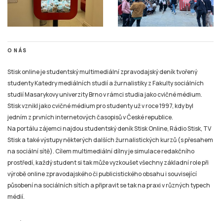
O NÁS
Stisk online je studentský multimediální zpravodajský deník tvořený
studenty Katedry mediálních studií a žurnalistiky z Fakulty sociálních
studií Masarykovy univerzity Brno v rámci studia jako cvičné médium.
Stisk vznikl jako cvičné médium pro studenty už v roce 1997, kdy byl
jedním z prvních internetových časopisů v České republice.
Na portálu zájemci najdou studentský deník Stisk Online, Rádio Stisk, TV
Stisk a také výstupy některých dalších žurnalistických kurzů (s přesahem
na sociální sítě). Cílem multimediální dílny je simulace redakčního
prostředí, každý student si tak může vyzkoušet všechny základní role při
výrobě online zpravodajského či publicistického obsahu i související
působení na sociálních sítích a připravit se tak na praxi v různých typech
médií.
TIRÁŽ