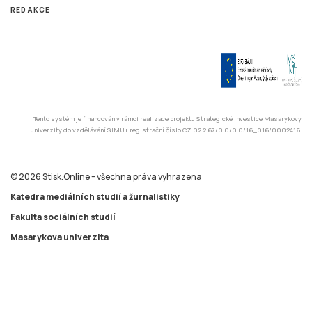
Tento systém je financován v rámci realizace projektu Strategické investice Masarykovy
univerzity do vzdělávání SIMU+ registrační číslo CZ.02.2.67/0.0/0.0/16_016/0002416.
© 2026 Stisk.Online – všechna práva vyhrazena
Katedra mediálních studií a žurnalistiky
Fakulta sociálních studií
Masarykova univerzita