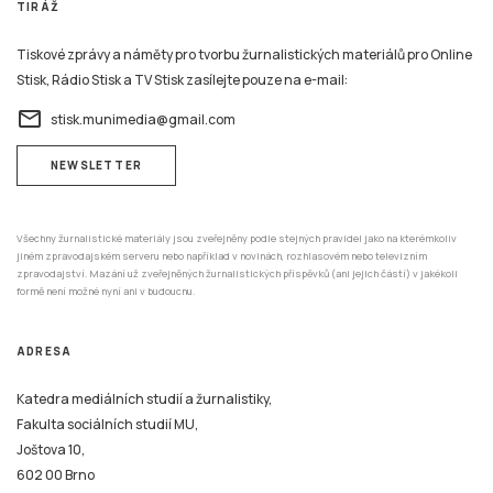
Tiskové zprávy a náměty pro tvorbu žurnalistických materiálů pro Online
Stisk, Rádio Stisk a TV Stisk zasílejte pouze na e-mail:
email
stisk.munimedia@gmail.com
NEWSLETTER
Všechny žurnalistické materiály jsou zveřejněny podle stejných pravidel jako na kterémkoliv
jiném zpravodajském serveru nebo například v novinách, rozhlasovém nebo televizním
zpravodajství. Mazání už zveřejněných žurnalistických příspěvků (ani jejich částí) v jakékoli
formě není možné nyní ani v budoucnu.
ADRESA
Katedra mediálních studií a žurnalistiky,
Fakulta sociálních studií MU,
Joštova 10,
602 00 Brno
REDAKCE