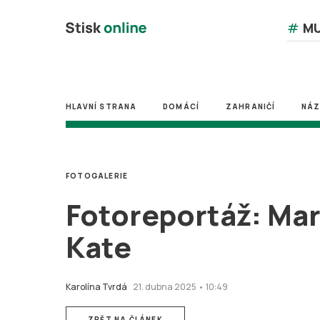
#
MU
HLAVNÍ STRANA
DOMÁCÍ
ZAHRANIČÍ
NÁ
FOTOGALERIE
Fotoreportáž: Mar
Kate
Karolína Tvrdá
21. dubna 2025 • 10:49
ZPĚT NA ČLÁNEK