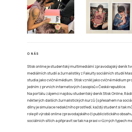
O NÁS
Stisk online je studentský multimediální zpravodajský deník t
mediálních studií a žurnalistiky z Fakulty sociálních studií Ma
studia jako cvičné médium. Stisk vznikl jako cvičné médium pro 
jedním z prvních internetových časopisů v České republice.
Na portálu zájemci najdou studentský deník Stisk Online, Rádio
některých dalších žurnalistických kurzů (s přesahem na sociál
dílny je simulace redakčního prostředí, každý student si tak 
role při výrobě online zpravodajského či publicistického obsahu
sociálních sítích a připravit se tak na praxi v různých typech mé