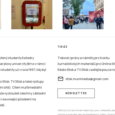
TIRÁŽ
vořený studenty Katedry
Tiskové zprávy a náměty pro tvorbu
sarykovy univerzity Brno v rámci
žurnalistických materiálů pro Online St
studenty už v roce 1997, kdy byl
Rádio Stisk a TV Stisk zasílejte pouze n
email
stisk.munimedia@gmail.com
 Stisk, TV Stisk a také výstupy
ní sítě). Cílem multimediální
může vyzkoušet všechny základní
NEWSLETTER
 i související působení na
dií.
Všechny žurnalistické materiály jsou zveřejněny po
stejných pravidel jako na kterémkoliv jiném zprav