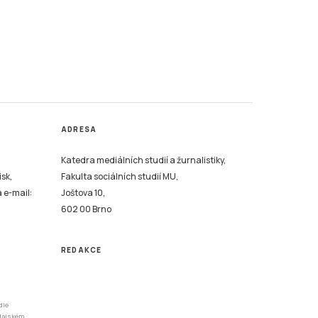
ADRESA
Katedra mediálních studií a žurnalistiky,
isk,
Fakulta sociálních studií MU,
a e-mail:
Joštova 10,
602 00 Brno
REDAKCE
dle
odajském