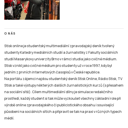
O NÁS
Stisk online je studentský multimediální zpravodajský deník tvořený
studenty Katedry mediálních studií a žurnalistiky z Fakulty sociálních
studií Masarykovy univerzity Brno v rámci studia jako cvičné médium.
Stisk vznikl jako cvičné médium pro studenty už v roce 1997, kdy byl
jedním z prvních internetových časopisů v České republice.
Na portálu zájemci najdou studentský deník Stisk Online, Rádio Stisk, TV
Stisk a také výstupy některých dalších žurnalistických kurzů (s přesahem
na sociální sítě). Cílem multimediální dílny je simulace redakčního
prostředí, každý student si tak může vyzkoušet všechny základní role při
výrobě online zpravodajského či publicistického obsahu i související
působení na sociálních sítích a připravit se tak na praxi v různých typech
médií.