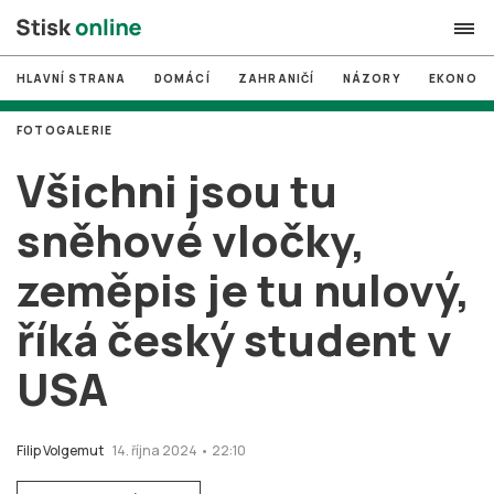
HLAVNÍ STRANA
DOMÁCÍ
ZAHRANIČÍ
NÁZORY
EKONOMI
search
FOTOGALERIE
#
MUNI
Všichni jsou tu
#
Brno
sněhové vločky,
#
volby
zeměpis je tu nulový,
login
PŘIHLÁSIT SE
říká český student v
Zapomněli jste heslo?
Založit nový účet
USA
Filip Volgemut
14. října 2024 • 22:10