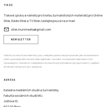
TIRÁŽ
Tiskové zprávy a náměty pro tvorbu žurnalistických materiálů pro Online
Stisk, Rádio Stisk a TV Stisk zasílejte pouze na e-mail:
email
stisk.munimedia@gmail.com
NEWSLETTER
Všechny žurnalistické materiály jsou zveřejněny podle stejných pravidel jako na kterémkoliv
jiném zpravodajském serveru nebo například v novinách, rozhlasovém nebo televizním
zpravodajství. Mazání už zveřejněných žurnalistických příspěvků (ani jejich částí) v jakékoli
formě není možné nyní ani v budoucnu.
ADRESA
Katedra mediálních studií a žurnalistiky,
Fakulta sociálních studií MU,
Joštova 10,
602 00 Brno