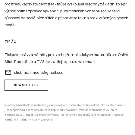
prostředí, každý student si tak může vyzkoušet všechny základní role při
výrobě online zpravodajského či publicistického obsahu i související
působení na sociálních sítích a připravit se tak na praxi v různých typech
médií.
TIRÁŽ
Tiskové zprávy a náměty pro tvorbu žurnalistických materiálů pro Online
Stisk, Rádio Stisk a TV Stisk zasílejte pouze na e-mail:
email
stisk.munimedia@gmail.com
NEWSLETTER
Všechny žurnalistické materiály jsou zveřejněny podle stejných pravidel jako na kterémkoliv
jiném zpravodajském serveru nebo například v novinách, rozhlasovém nebo televizním
zpravodajství. Mazání už zveřejněných žurnalistických příspěvků (ani jejich částí) v jakékoli
formě není možné nyní ani v budoucnu.