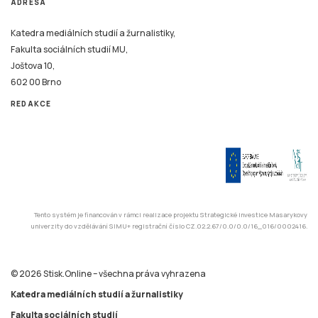
ADRESA
Katedra mediálních studií a žurnalistiky,
Fakulta sociálních studií MU,
Joštova 10,
602 00 Brno
REDAKCE
Tento systém je financován v rámci realizace projektu Strategické investice Masarykovy
univerzity do vzdělávání SIMU+ registrační číslo CZ.02.2.67/0.0/0.0/16_016/0002416.
© 2026 Stisk.Online – všechna práva vyhrazena
Katedra mediálních studií a žurnalistiky
Fakulta sociálních studií