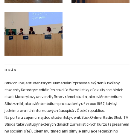
O NÁS
Stisk online je studentský multimediální zpravodajský deník tvořený
studenty Katedry mediálních studií a žurnalistiky z Fakulty sociálních
studií Masarykovy univerzity Brno v rámci studia jako cvičné médium.
Stisk vznikl jako cvičné médium pro studenty už v roce 1997, kdy byl
jedním z prvních internetových časopisů v České republice.
Na portálu zájemci najdou studentský deník Stisk Online, Rádio Stisk, TV
Stisk a také výstupy některých dalších žurnalistických kurzů (s přesahem
na sociální sítě). Cílem multimediální dílny je simulace redakčního