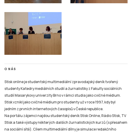
O NÁS
Stisk online je studentský multimediální zpravodajský deník tvořený
studenty Katedry mediálních studií a žurnalistiky z Fakulty sociálních
studií Masarykovy univerzity Brno v rámci studia jako cvičné médium.
Stisk vznikl jako cvičné médium pro studenty už v roce 1997, kdy byl
jedním z prvních internetových časopisů v České republice.
Na portálu zájemci najdou studentský deník Stisk Online, Rádio Stisk, TV
Stisk a také výstupy některých dalších žurnalistických kurzů (s přesahem
na sociální sítě). Cílem multimediální dílny je simulace redakčního