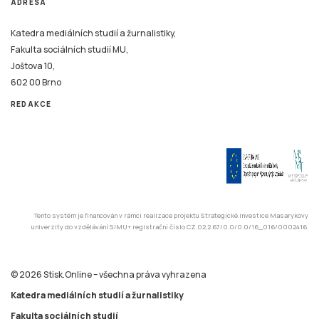
ADRESA
Katedra mediálních studií a žurnalistiky,
Fakulta sociálních studií MU,
Joštova 10,
602 00 Brno
REDAKCE
Tento systém je financován v rámci realizace projektu Strategické investice Masarykovy
univerzity do vzdělávání SIMU+ registrační číslo CZ.02.2.67/0.0/0.0/16_016/0002416.
© 2026 Stisk.Online – všechna práva vyhrazena
Katedra mediálních studií a žurnalistiky
Fakulta sociálních studií