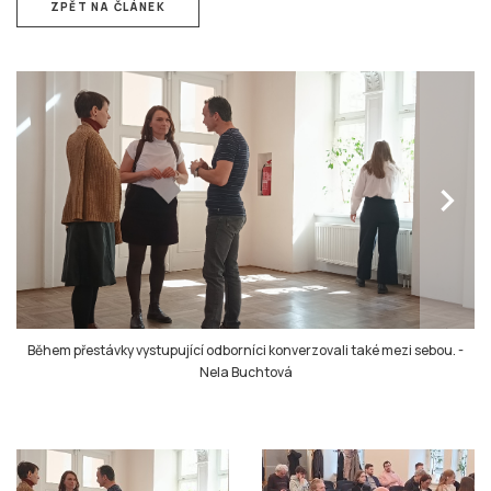
ZPĚT NA ČLÁNEK
chevron_right
Během přestávky vystupující odborníci konverzovali také mezi sebou.
-
Nela Buchtová