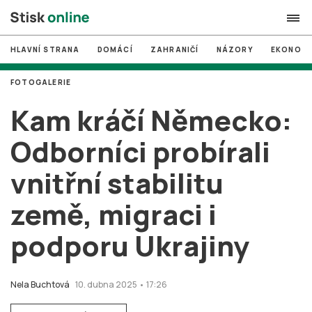
HLAVNÍ STRANA
DOMÁCÍ
ZAHRANIČÍ
NÁZORY
EKONOMI
search
FOTOGALERIE
#
MUNI
Kam kráčí Německo:
#
Brno
Odborníci probírali
#
volby
vnitřní stabilitu
login
PŘIHLÁSIT SE
země, migraci i
Zapomněli jste heslo?
Založit nový účet
podporu Ukrajiny
Nela Buchtová
10. dubna 2025 • 17:26