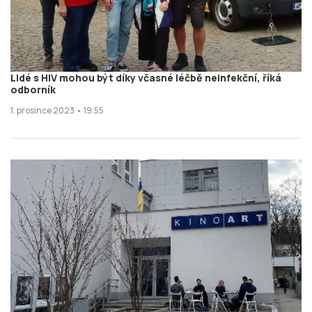
Lidé s HIV mohou být díky včasné léčbě neinfekční, říká
odborník
1. prosince 2023 • 19:55