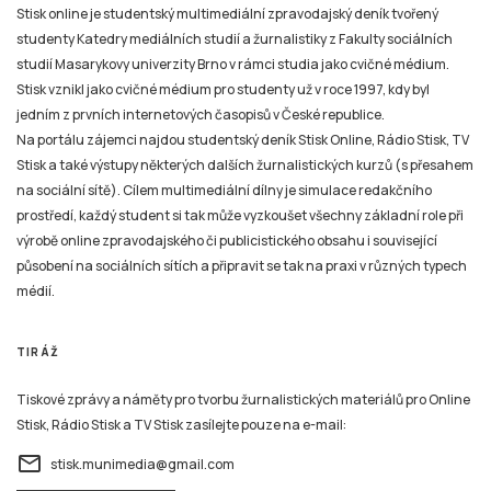
Stisk online je studentský multimediální zpravodajský deník tvořený
studenty Katedry mediálních studií a žurnalistiky z Fakulty sociálních
studií Masarykovy univerzity Brno v rámci studia jako cvičné médium.
Stisk vznikl jako cvičné médium pro studenty už v roce 1997, kdy byl
jedním z prvních internetových časopisů v České republice.
Na portálu zájemci najdou studentský deník Stisk Online, Rádio Stisk, TV
Stisk a také výstupy některých dalších žurnalistických kurzů (s přesahem
na sociální sítě). Cílem multimediální dílny je simulace redakčního
prostředí, každý student si tak může vyzkoušet všechny základní role při
výrobě online zpravodajského či publicistického obsahu i související
působení na sociálních sítích a připravit se tak na praxi v různých typech
médií.
TIRÁŽ
Tiskové zprávy a náměty pro tvorbu žurnalistických materiálů pro Online
Stisk, Rádio Stisk a TV Stisk zasílejte pouze na e-mail:
email
stisk.munimedia@gmail.com