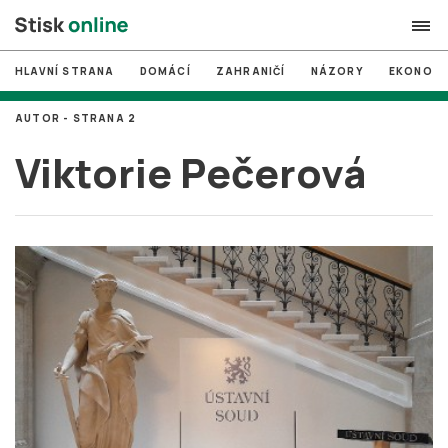
HLAVNÍ STRANA
DOMÁCÍ
ZAHRANIČÍ
NÁZORY
EKONOMI
search
AUTOR - STRANA 2
#
MUNI
Viktorie Pečerová
#
Brno
#
volby
login
PŘIHLÁSIT SE
Zapomněli jste heslo?
Založit nový účet