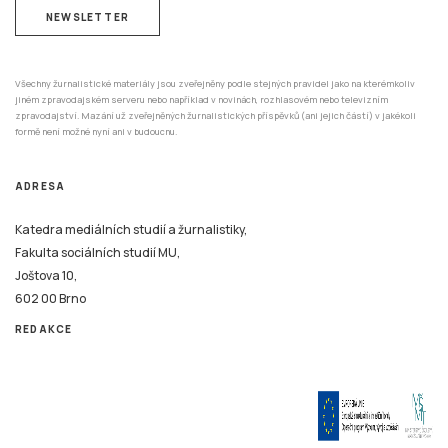
NEWSLETTER
Všechny žurnalistické materiály jsou zveřejněny podle stejných pravidel jako na kterémkoliv
jiném zpravodajském serveru nebo například v novinách, rozhlasovém nebo televizním
zpravodajství. Mazání už zveřejněných žurnalistických příspěvků (ani jejich částí) v jakékoli
formě není možné nyní ani v budoucnu.
ADRESA
Katedra mediálních studií a žurnalistiky,
Fakulta sociálních studií MU,
Joštova 10,
602 00 Brno
REDAKCE