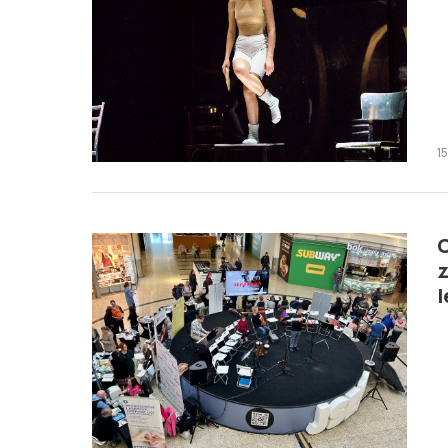
1
C
z
l