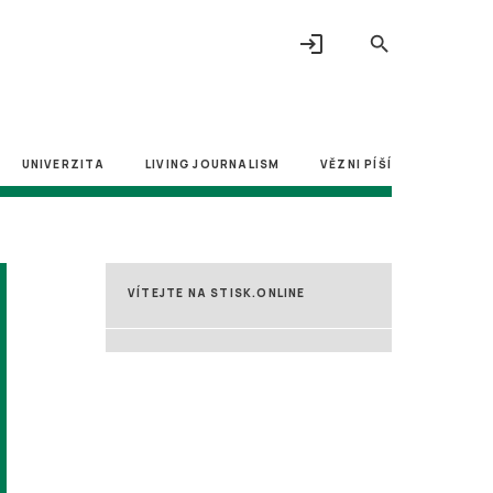
login
search
UNIVERZITA
LIVING JOURNALISM
VĚZNI PÍŠÍ
VÍTEJTE NA STISK.ONLINE