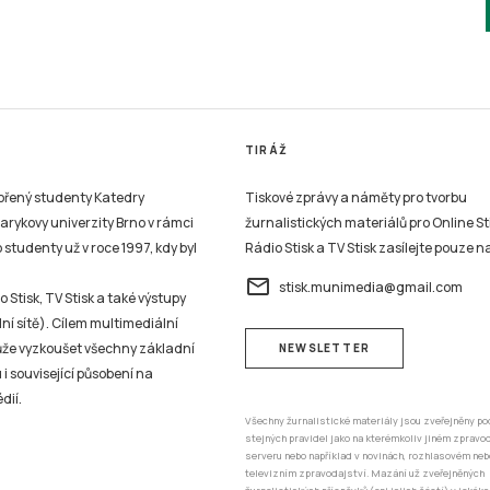
TIRÁŽ
vořený studenty Katedry
Tiskové zprávy a náměty pro tvorbu
sarykovy univerzity Brno v rámci
žurnalistických materiálů pro Online St
studenty už v roce 1997, kdy byl
Rádio Stisk a TV Stisk zasílejte pouze n
email
stisk.munimedia@gmail.com
 Stisk, TV Stisk a také výstupy
ní sítě). Cílem multimediální
může vyzkoušet všechny základní
NEWSLETTER
 i související působení na
dií.
Všechny žurnalistické materiály jsou zveřejněny po
stejných pravidel jako na kterémkoliv jiném zprav
serveru nebo například v novinách, rozhlasovém neb
televizním zpravodajství. Mazání už zveřejněných