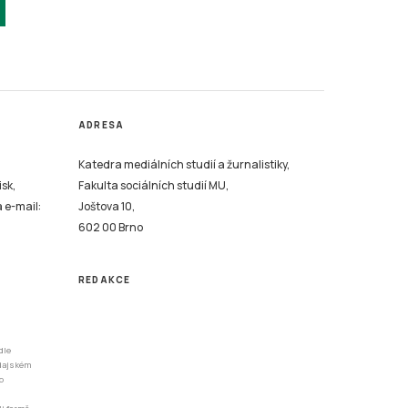
ADRESA
Katedra mediálních studií a žurnalistiky,
isk,
Fakulta sociálních studií MU,
a e-mail:
Joštova 10,
602 00 Brno
REDAKCE
dle
odajském
o