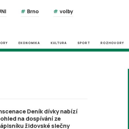
NI
#
Brno
#
volby
ZORY
EKONOMIKA
KULTURA
SPORT
ROZHOVORY
nscenace Deník dívky nabízí
ohled na dospívání ze
ápisníku židovské slečny