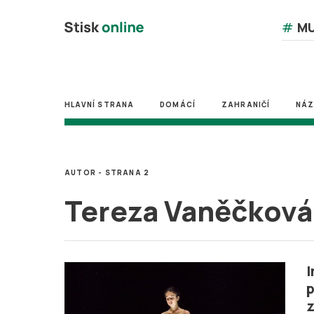
#
MU
HLAVNÍ STRANA
DOMÁCÍ
ZAHRANIČÍ
NÁ
AUTOR - STRANA 2
Tereza Vaněčková
I
p
z