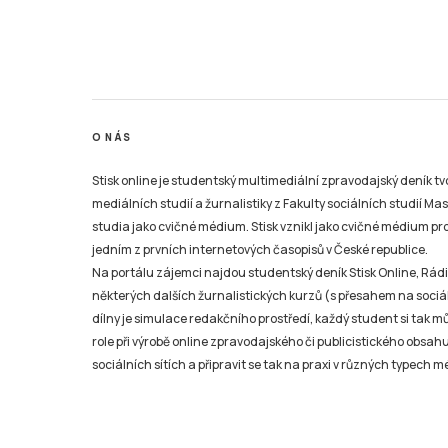
O NÁS
Stisk online je studentský multimediální zpravodajský deník t
mediálních studií a žurnalistiky z Fakulty sociálních studií Ma
studia jako cvičné médium. Stisk vznikl jako cvičné médium pro 
jedním z prvních internetových časopisů v České republice.
Na portálu zájemci najdou studentský deník Stisk Online, Rádio
některých dalších žurnalistických kurzů (s přesahem na sociál
dílny je simulace redakčního prostředí, každý student si tak 
role při výrobě online zpravodajského či publicistického obsahu
sociálních sítích a připravit se tak na praxi v různých typech mé