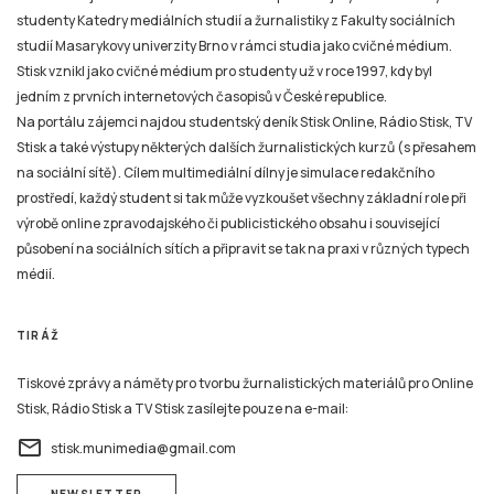
studenty Katedry mediálních studií a žurnalistiky z Fakulty sociálních
studií Masarykovy univerzity Brno v rámci studia jako cvičné médium.
Stisk vznikl jako cvičné médium pro studenty už v roce 1997, kdy byl
jedním z prvních internetových časopisů v České republice.
Na portálu zájemci najdou studentský deník Stisk Online, Rádio Stisk, TV
Stisk a také výstupy některých dalších žurnalistických kurzů (s přesahem
na sociální sítě). Cílem multimediální dílny je simulace redakčního
prostředí, každý student si tak může vyzkoušet všechny základní role při
výrobě online zpravodajského či publicistického obsahu i související
působení na sociálních sítích a připravit se tak na praxi v různých typech
médií.
TIRÁŽ
Tiskové zprávy a náměty pro tvorbu žurnalistických materiálů pro Online
Stisk, Rádio Stisk a TV Stisk zasílejte pouze na e-mail:
email
stisk.munimedia@gmail.com
NEWSLETTER