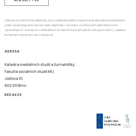
Všechny žurnalistické materiály jsou zveřejněny podle stejných pravidel jako na kterémkoliv
jiném zpravodajském serveru nebo například v novinách, rozhlasovém nebo televizním
zpravodajství. Mazání už zveřejněných žurnalistických příspěvků (ani jejich částí) v jakékoli
formě není možné nyní ani v budoucnu.
ADRESA
Katedra mediálních studií a žurnalistiky,
Fakulta sociálních studií MU,
Joštova 10,
602 00 Brno
REDAKCE