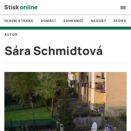
HLAVNÍ STRANA
DOMÁCÍ
ZAHRANIČÍ
NÁZORY
EKONOMI
search
AUTOR
#
MUNI
Sára Schmidtová
#
Brno
#
volby
login
PŘIHLÁSIT SE
Zapomněli jste heslo?
Založit nový účet