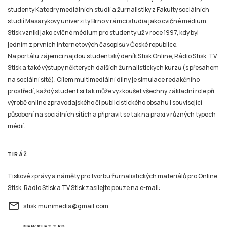
studenty Katedry mediálních studií a žurnalistiky z Fakulty sociálních
studií Masarykovy univerzity Brno v rámci studia jako cvičné médium.
Stisk vznikl jako cvičné médium pro studenty už v roce 1997, kdy byl
jedním z prvních internetových časopisů v České republice.
Na portálu zájemci najdou studentský deník Stisk Online, Rádio Stisk, TV
Stisk a také výstupy některých dalších žurnalistických kurzů (s přesahem
na sociální sítě). Cílem multimediální dílny je simulace redakčního
prostředí, každý student si tak může vyzkoušet všechny základní role při
výrobě online zpravodajského či publicistického obsahu i související
působení na sociálních sítích a připravit se tak na praxi v různých typech
médií.
TIRÁŽ
Tiskové zprávy a náměty pro tvorbu žurnalistických materiálů pro Online
Stisk, Rádio Stisk a TV Stisk zasílejte pouze na e-mail:
email
stisk.munimedia@gmail.com
NEWSLETTER