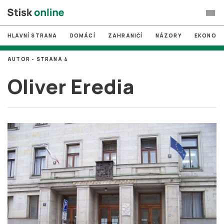
HLAVNÍ STRANA
DOMÁCÍ
ZAHRANIČÍ
NÁZORY
EKONOMI
search
AUTOR - STRANA 4
#
MUNI
Oliver Eredia
#
Brno
#
volby
login
PŘIHLÁSIT SE
Zapomněli jste heslo?
Založit nový účet