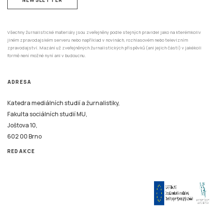
Všechny žurnalistické materiály jsou zveřejněny podle stejných pravidel jako na kterémkoliv
jiném zpravodajském serveru nebo například v novinách, rozhlasovém nebo televizním
zpravodajství. Mazání už zveřejněných žurnalistických příspěvků (ani jejich částí) v jakékoli
formě není možné nyní ani v budoucnu.
ADRESA
Katedra mediálních studií a žurnalistiky,
Fakulta sociálních studií MU,
Joštova 10,
602 00 Brno
REDAKCE