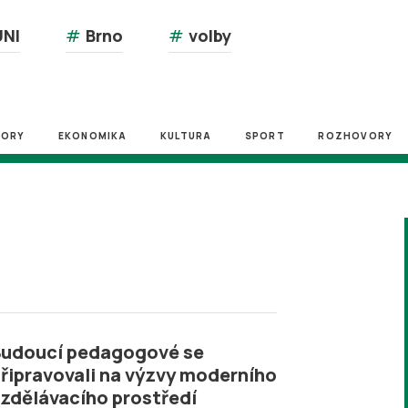
NI
#
Brno
#
volby
ZORY
EKONOMIKA
KULTURA
SPORT
ROZHOVORY
Budoucí pedagogové se
řipravovali na výzvy moderního
zdělávacího prostředí