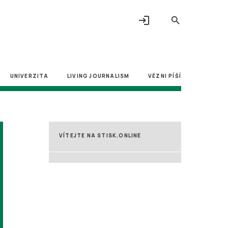
login
search
UNIVERZITA
LIVING JOURNALISM
VĚZNI PÍŠÍ
VÍTEJTE NA STISK.ONLINE