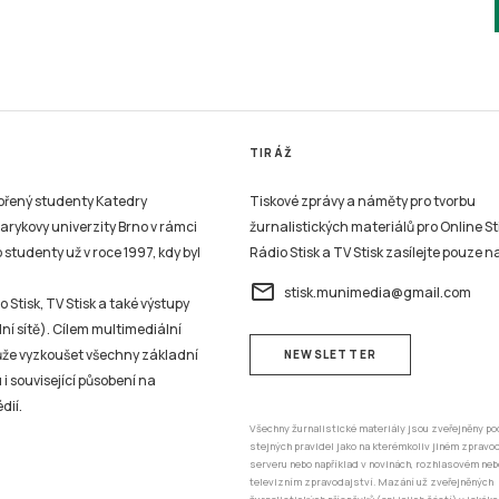
TIRÁŽ
vořený studenty Katedry
Tiskové zprávy a náměty pro tvorbu
sarykovy univerzity Brno v rámci
žurnalistických materiálů pro Online St
studenty už v roce 1997, kdy byl
Rádio Stisk a TV Stisk zasílejte pouze n
email
stisk.munimedia@gmail.com
 Stisk, TV Stisk a také výstupy
ní sítě). Cílem multimediální
může vyzkoušet všechny základní
NEWSLETTER
 i související působení na
dií.
Všechny žurnalistické materiály jsou zveřejněny po
stejných pravidel jako na kterémkoliv jiném zprav
serveru nebo například v novinách, rozhlasovém neb
televizním zpravodajství. Mazání už zveřejněných