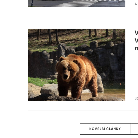
4
V
V
n
3
NOVĚJŠÍ ČLÁNKY