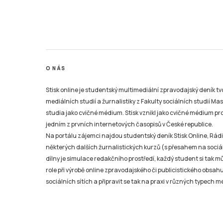
O NÁS
Stisk online je studentský multimediální zpravodajský deník t
mediálních studií a žurnalistiky z Fakulty sociálních studií Ma
studia jako cvičné médium. Stisk vznikl jako cvičné médium pro 
jedním z prvních internetových časopisů v České republice.
Na portálu zájemci najdou studentský deník Stisk Online, Rádio
některých dalších žurnalistických kurzů (s přesahem na sociál
dílny je simulace redakčního prostředí, každý student si tak 
role při výrobě online zpravodajského či publicistického obsahu
sociálních sítích a připravit se tak na praxi v různých typech mé