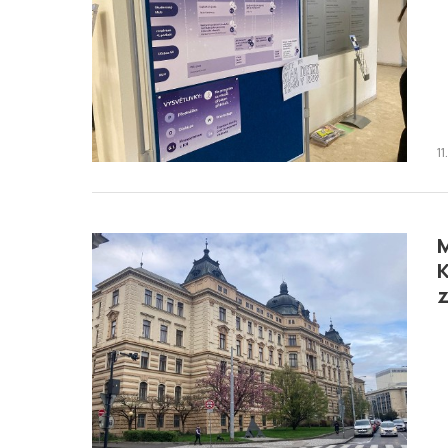
1
M
K
z