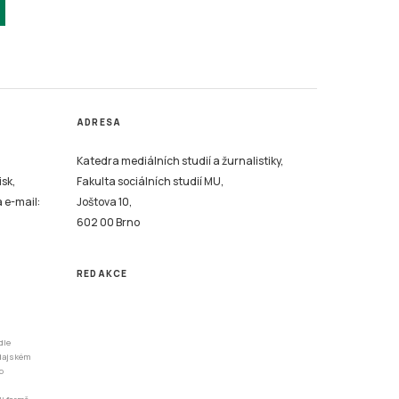
ADRESA
Katedra mediálních studií a žurnalistiky,
isk,
Fakulta sociálních studií MU,
a e-mail:
Joštova 10,
602 00 Brno
REDAKCE
dle
odajském
o