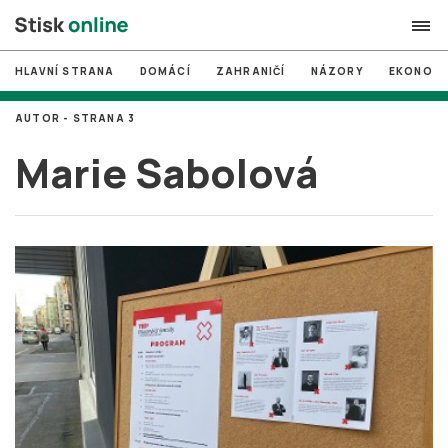
HLAVNÍ STRANA
DOMÁCÍ
ZAHRANIČÍ
NÁZORY
EKONOMI
search
AUTOR - STRANA 3
#
MUNI
Marie Sabolová
#
Brno
#
volby
login
PŘIHLÁSIT SE
Zapomněli jste heslo?
Založit nový účet