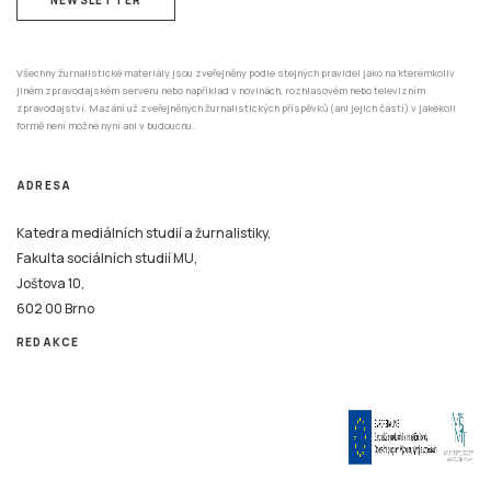
Všechny žurnalistické materiály jsou zveřejněny podle stejných pravidel jako na kterémkoliv
jiném zpravodajském serveru nebo například v novinách, rozhlasovém nebo televizním
zpravodajství. Mazání už zveřejněných žurnalistických příspěvků (ani jejich částí) v jakékoli
formě není možné nyní ani v budoucnu.
ADRESA
Katedra mediálních studií a žurnalistiky,
Fakulta sociálních studií MU,
Joštova 10,
602 00 Brno
REDAKCE