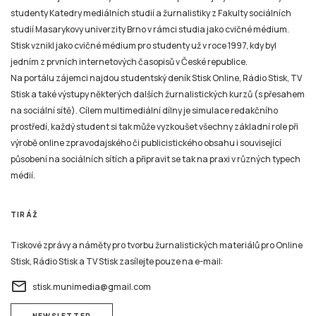
studenty Katedry mediálních studií a žurnalistiky z Fakulty sociálních
studií Masarykovy univerzity Brno v rámci studia jako cvičné médium.
Stisk vznikl jako cvičné médium pro studenty už v roce 1997, kdy byl
jedním z prvních internetových časopisů v České republice.
Na portálu zájemci najdou studentský deník Stisk Online, Rádio Stisk, TV
Stisk a také výstupy některých dalších žurnalistických kurzů (s přesahem
na sociální sítě). Cílem multimediální dílny je simulace redakčního
prostředí, každý student si tak může vyzkoušet všechny základní role při
výrobě online zpravodajského či publicistického obsahu i související
působení na sociálních sítích a připravit se tak na praxi v různých typech
médií.
TIRÁŽ
Tiskové zprávy a náměty pro tvorbu žurnalistických materiálů pro Online
Stisk, Rádio Stisk a TV Stisk zasílejte pouze na e-mail:
email
stisk.munimedia@gmail.com
NEWSLETTER