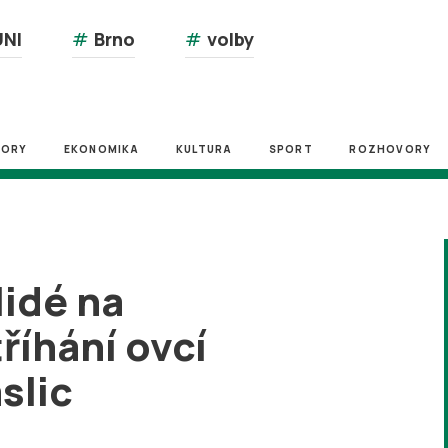
NI
#
Brno
#
volby
ZORY
EKONOMIKA
KULTURA
SPORT
ROZHOVORY
lidé na
tříhání ovcí
slic