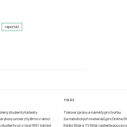
reportáž
TIRÁŽ
vořený studenty Katedry
Tiskové zprávy a náměty pro tvorbu
sarykovy univerzity Brno v rámci
žurnalistických materiálů pro Online St
studenty už v roce 1997, kdy byl
Rádio Stisk a TV Stisk zasílejte pouze n