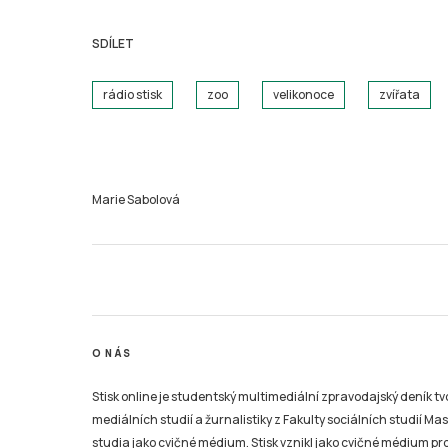
SDÍLET
rádio stisk
zoo
velikonoce
zvířata
Marie Sabolová
O NÁS
Stisk online je studentský multimediální zpravodajský deník t
mediálních studií a žurnalistiky z Fakulty sociálních studií Ma
studia jako cvičné médium. Stisk vznikl jako cvičné médium pro 