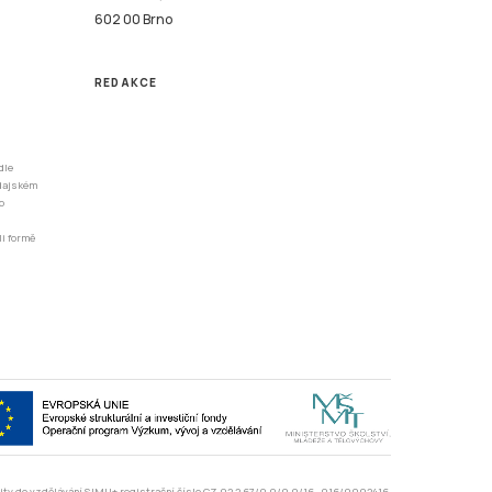
602 00 Brno
REDAKCE
dle
odajském
o
li formě
rzity do vzdělávání SIMU+ registrační číslo CZ.02.2.67/0.0/0.0/16_016/0002416.