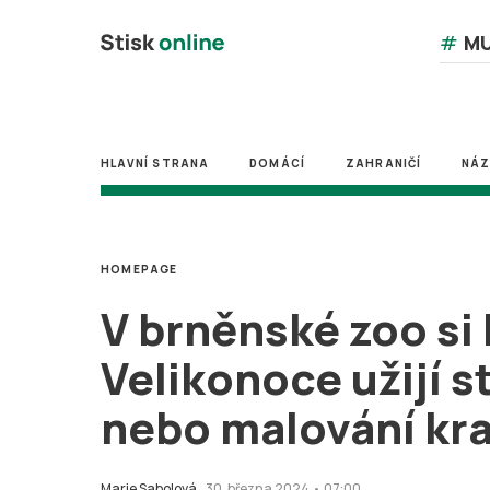
#
MU
HLAVNÍ STRANA
DOMÁCÍ
ZAHRANIČÍ
NÁ
HOMEPAGE
V brněnské zoo si 
Velikonoce užijí s
nebo malování kra
Marie Sabolová
30. března 2024 • 07:00