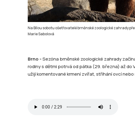
Na Bílou sobotu ošetřovatelé brněnské zoologické zahrady před
Marie Sabolová
Brno -
Sezóna brněnské zoologické zahrady začíná
rodiny s dětmi potrvá od pátka (29. března) až do V
užijí komentované krmení zvířat, stříhání ovcí nebo 