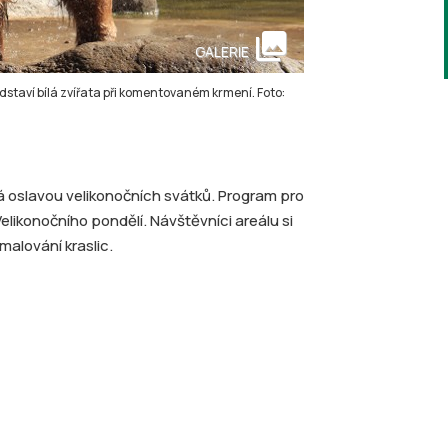
collections
GALERIE
staví bílá zvířata při komentovaném krmení. Foto:
 oslavou velikonočních svátků. Program pro
elikonočního pondělí. Návštěvníci areálu si
malování kraslic.