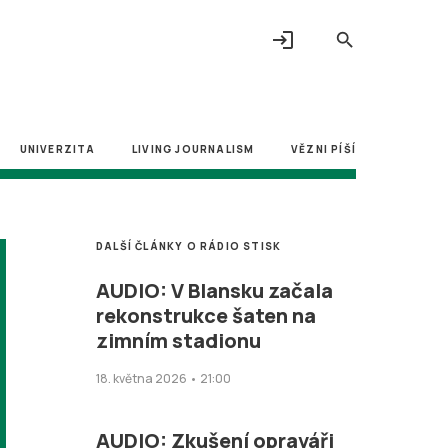
login
search
UNIVERZITA
LIVING JOURNALISM
VĚZNI PÍŠÍ
DALŠÍ ČLÁNKY O RÁDIO STISK
AUDIO: V Blansku začala
rekonstrukce šaten na
zimním stadionu
18. května 2026 • 21:00
AUDIO: Zkušení opraváři