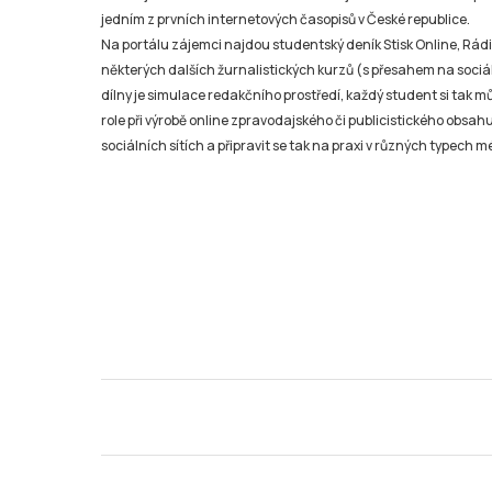
jedním z prvních internetových časopisů v České republice.
Na portálu zájemci najdou studentský deník Stisk Online, Rádio
některých dalších žurnalistických kurzů (s přesahem na sociál
dílny je simulace redakčního prostředí, každý student si tak 
role při výrobě online zpravodajského či publicistického obsahu
sociálních sítích a připravit se tak na praxi v různých typech mé