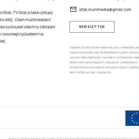
email
stisk.munimedia@gmail.com
 Stisk, TV Stisk a také výstupy
ní sítě). Cílem multimediální
může vyzkoušet všechny základní
NEWSLETTER
 i související působení na
dií.
Všechny žurnalistické materiály jsou zveřejněny po
stejných pravidel jako na kterémkoliv jiném zprav
serveru nebo například v novinách, rozhlasovém neb
televizním zpravodajství. Mazání už zveřejněných
žurnalistických příspěvků (ani jejich částí) v jakéko
není možné nyní ani v budoucnu.
Tento systém je financován v rámci realizace projektu Strategické investice Masarykovy unive