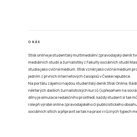
O NÁS
Stisk online je studentský multimediální zpravodajský deník t
mediálních studií a žurnalistiky z Fakulty sociálních studií Ma
studia jako cvičné médium. Stisk vznikl jako cvičné médium pro 
jedním z prvních internetových časopisů v České republice.
Na portálu zájemci najdou studentský deník Stisk Online, Rádio
některých dalších žurnalistických kurzů (s přesahem na sociál
dílny je simulace redakčního prostředí, každý student si tak 
role při výrobě online zpravodajského či publicistického obsahu
sociálních sítích a připravit se tak na praxi v různých typech mé