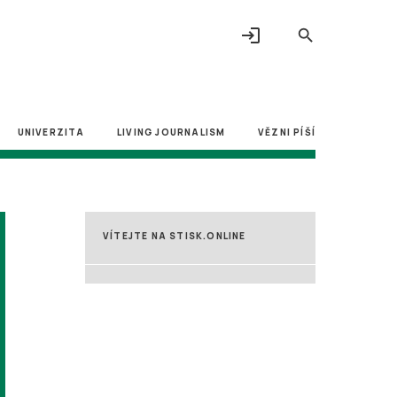
login
search
UNIVERZITA
LIVING JOURNALISM
VĚZNI PÍŠÍ
VÍTEJTE NA STISK.ONLINE