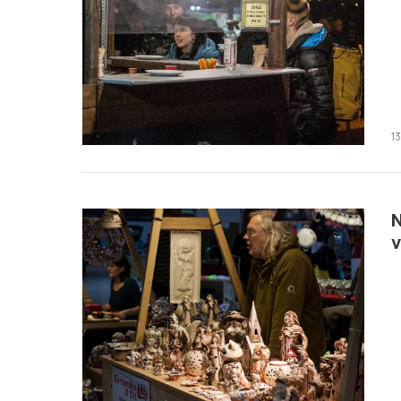
1
N
v