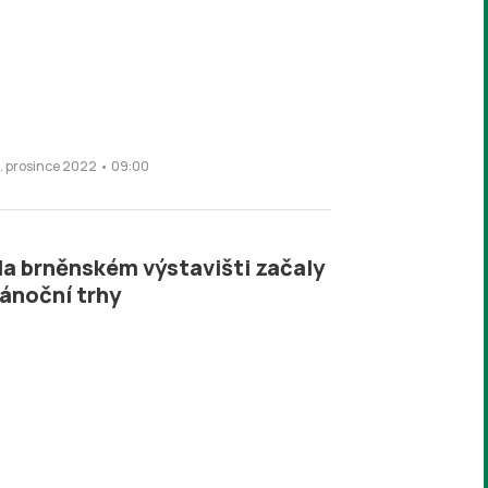
3. prosince 2022 • 09:00
a brněnském výstavišti začaly
ánoční trhy