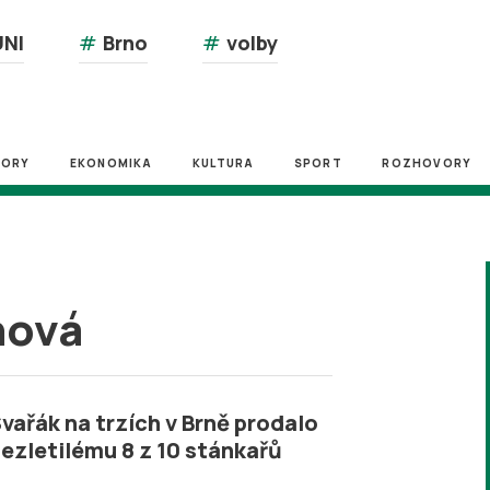
NI
#
Brno
#
volby
ZORY
EKONOMIKA
KULTURA
SPORT
ROZHOVORY
hová
vařák na trzích v Brně prodalo
ezletilému 8 z 10 stánkařů