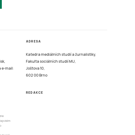
ADRESA
Katedra mediálních studií a žurnalistiky,
isk,
Fakulta sociálních studií MU,
a e-mail:
Joštova 10,
602 00 Brno
REDAKCE
dle
odajském
o