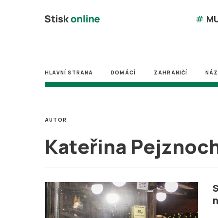
#
MU
HLAVNÍ STRANA
DOMÁCÍ
ZAHRANIČÍ
NÁ
AUTOR
Kateřina Pejznoc
S
n