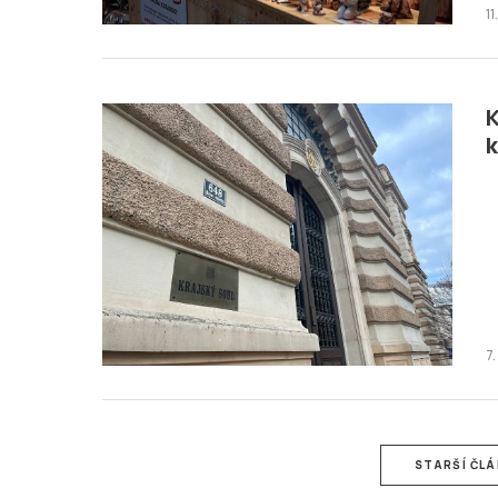
11
K
k
7
STARŠÍ ČL