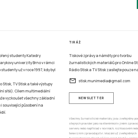
TIRÁŽ
vořený studenty Katedry
Tiskové zprávy a náměty pro tvorbu
sarykovy univerzity Brno v rámci
žurnalistických materiálů pro Online St
studenty už v roce 1997, kdy byl
Rádio Stisk a TV Stisk zasílejte pouze n
email
stisk.munimedia@gmail.com
 Stisk, TV Stisk a také výstupy
ní sítě). Cílem multimediální
může vyzkoušet všechny základní
NEWSLETTER
 i související působení na
dií.
Všechny žurnalistické materiály jsou zveřejněny po
stejných pravidel jako na kterémkoliv jiném zprav
serveru nebo například v novinách, rozhlasovém neb
televizním zpravodajství. Mazání už zveřejněných