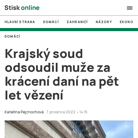
HLAVNÍ STRANA
DOMÁCÍ
ZAHRANIČÍ
NÁZORY
EKONOMI
search
DOMÁCÍ
#
MUNI
Krajský soud
#
Brno
odsoudil muže za
#
volby
krácení daní na pět
login
PŘIHLÁSIT SE
let vězení
Zapomněli jste heslo?
Založit nový účet
Kateřina Pejznochová
7. prosince 2022 • 14:15