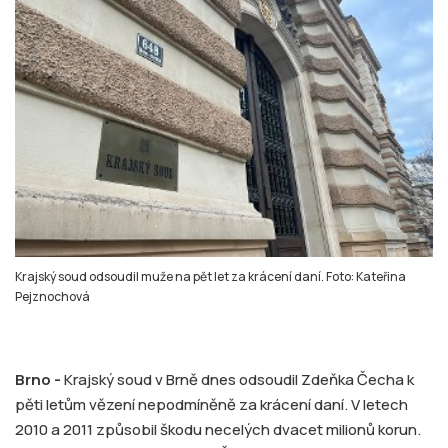
Krajský soud odsoudil muže na pět let za krácení daní. Foto: Kateřina
Pejznochová
Brno -
Krajský soud v Brně dnes odsoudil Zdeňka Čecha k
pěti letům vězení nepodmíněně za krácení daní. V letech
2010 a 2011 způsobil škodu necelých dvacet milionů korun.