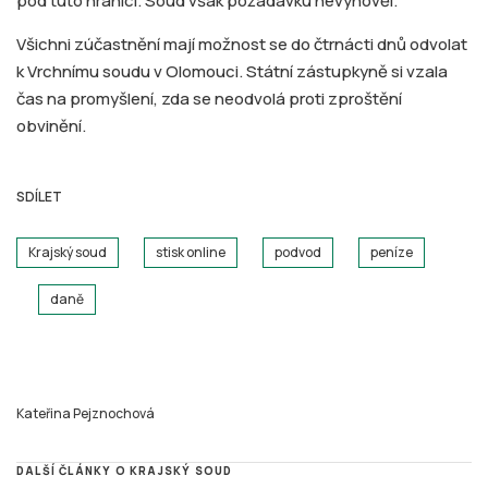
pod tuto hranici. Soud však požadavku nevyhověl.
Všichni zúčastnění mají možnost se do čtrnácti dnů odvolat
k Vrchnímu soudu v Olomouci. Státní zástupkyně si vzala
čas na promyšlení, zda se neodvolá proti zproštění
obvinění.
SDÍLET
Krajský soud
stisk online
podvod
peníze
daně
Kateřina Pejznochová
DALŠÍ ČLÁNKY O KRAJSKÝ SOUD