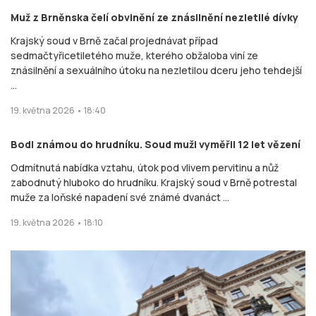
Muž z Brněnska čelí obvinění ze znásilnění nezletilé dívky
Krajský soud v Brně začal projednávat případ
sedmačtyřicetiletého muže, kterého obžaloba viní ze
znásilnění a sexuálního útoku na nezletilou dceru jeho tehdejší
...
19. května 2026 • 18:40
Bodl známou do hrudníku. Soud muži vyměřil 12 let vězení
Odmítnutá nabídka vztahu, útok pod vlivem pervitinu a nůž
zabodnutý hluboko do hrudníku. Krajský soud v Brně potrestal
muže za loňské napadení své známé dvanáct ...
19. května 2026 • 18:10