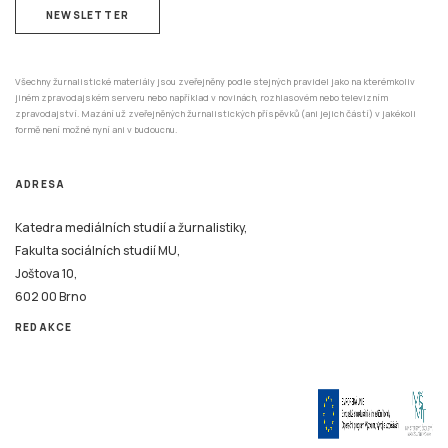
NEWSLETTER
Všechny žurnalistické materiály jsou zveřejněny podle stejných pravidel jako na kterémkoliv
jiném zpravodajském serveru nebo například v novinách, rozhlasovém nebo televizním
zpravodajství. Mazání už zveřejněných žurnalistických příspěvků (ani jejich částí) v jakékoli
formě není možné nyní ani v budoucnu.
ADRESA
Katedra mediálních studií a žurnalistiky,
Fakulta sociálních studií MU,
Joštova 10,
602 00 Brno
REDAKCE