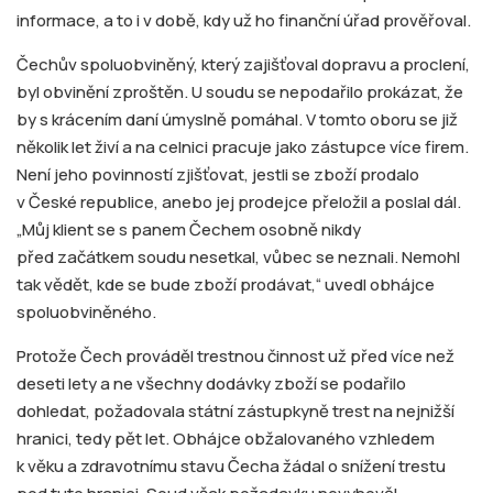
informace, a to i v době, kdy už ho finanční úřad prověřoval.
Čechův spoluobviněný, který zajišťoval dopravu a proclení,
byl obvinění zproštěn. U soudu se nepodařilo prokázat, že
by s krácením daní úmyslně pomáhal. V tomto oboru se již
několik let živí a na celnici pracuje jako zástupce více firem.
Není jeho povinností zjišťovat, jestli se zboží prodalo
v České republice, anebo jej prodejce přeložil a poslal dál.
„Můj klient se s panem Čechem osobně nikdy
před začátkem soudu nesetkal, vůbec se neznali. Nemohl
tak vědět, kde se bude zboží prodávat,“ uvedl obhájce
spoluobviněného.
Protože Čech prováděl trestnou činnost už před více než
deseti lety a ne všechny dodávky zboží se podařilo
dohledat, požadovala státní zástupkyně trest na nejnižší
hranici, tedy pět let. Obhájce obžalovaného vzhledem
k věku a zdravotnímu stavu Čecha žádal o snížení trestu