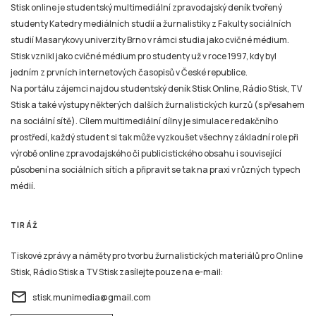
Stisk online je studentský multimediální zpravodajský deník tvořený
studenty Katedry mediálních studií a žurnalistiky z Fakulty sociálních
studií Masarykovy univerzity Brno v rámci studia jako cvičné médium.
Stisk vznikl jako cvičné médium pro studenty už v roce 1997, kdy byl
jedním z prvních internetových časopisů v České republice.
Na portálu zájemci najdou studentský deník Stisk Online, Rádio Stisk, TV
Stisk a také výstupy některých dalších žurnalistických kurzů (s přesahem
na sociální sítě). Cílem multimediální dílny je simulace redakčního
prostředí, každý student si tak může vyzkoušet všechny základní role při
výrobě online zpravodajského či publicistického obsahu i související
působení na sociálních sítích a připravit se tak na praxi v různých typech
médií.
TIRÁŽ
Tiskové zprávy a náměty pro tvorbu žurnalistických materiálů pro Online
Stisk, Rádio Stisk a TV Stisk zasílejte pouze na e-mail:
email
stisk.munimedia@gmail.com