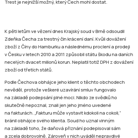
Trest je nejnižší možný, který Čech mohl dostat.
K pěti letům ve vězení dnes Krajský soud v Brně odsoudil
Zdeňka Čecha za trestný čin krácení daní. Kvůli dovážení
zboží z Číny do Hamburku a následnému proclení a prodeji
v Česku v letech 2010 a 2011 způsobil státu škodu na daních
necelých dvacet milionů korun. Neplatil totiž DPH z dovážení
zboží od třetích států.
Podle Čechova obhájce jeho klient o těchto obchodech
nevěděl, protože veškeré uzavírání smluv fungovalo
na základě podepsání plné moci. Nikdo ze svědků ho
skutečně nepoznal, znali jen jeho jméno uvedené
na fakturách. „Fakturu může vystavit kdokoli na cokoli,“
bránil obhájce svého klienta. Soud ho uznal vinným
na základě toho, že daňová přiznání podepisoval sám
a zcela dobrovolně. Zároveň v nich uváděl nepravdivé