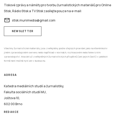
Tiskové zprávy a náměty pro tvorbu žurnalistických materiálů pro Online
Stisk, Rádio Stisk a TV Stisk zasílejte pouze na e-mail:
email
stisk.munimedia@gmail.com
NEWSLETTER
Všechny žurnalistické materiály jsou zveřejněny podle stejných pravidel jako na kterémkoliv
jiném zpravodajském serveru nebo například v novinách, rozhlasovém nebo televizním
zpravodajství. Mazání už zveřejněných žurnalistických příspěvků (ani jejich částí) v jakékoli
formě není možné nyní ani v budoucnu.
ADRESA
Katedra mediálních studií a žurnalistiky,
Fakulta sociálních studií MU,
Joštova 10,
602 00 Brno
REDAKCE