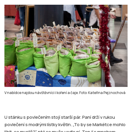
V nabídce najdou návštěvníci i koření a čaje. Foto: Kateřina Pejznochová
U stánku s povlečením stojí starší pár. Paní drží v rukou
povlečení s modrými lístky květin. „To by se Markétce mohlo
líbit, co myslíš?“ ptá se muže vedle ní. Ten jí s mnohem