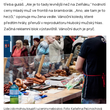
třeba guláš. „Ale je to tady levnější než na Zelňáku,“ hodnotí
ceny mladý muž ve frontě na bramborák. „Ano, ale tam je to
hezčí,“ oponuje mu žena vedle. Vánoční koledy, které
předtím hrály, přeruší v reproduktoru hluboký mužský hlas.
Začíná reklamní blok výstaviště. Vánoční duch je pryč.
Lide zdo mohou koupit i uzeniny nebo pivo. Foto: Kateřina Pejznochová