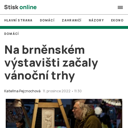
HLAVNÍ STRANA
DOMÁCÍ
ZAHRANIČÍ
NÁZORY
EKONOMI
search
DOMÁCÍ
#
MUNI
Na brněnském
#
Brno
výstavišti začaly
#
volby
vánoční trhy
login
PŘIHLÁSIT SE
Zapomněli jste heslo?
Kateřina Pejznochová
11. prosince 2022 • 11:30
Založit nový účet