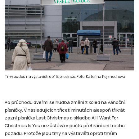
Trhy budou na výstavišti do 18. prosince. Foto: Kateřina Pejznochová
Po průchodu dveřmi se hudba změní z koled na vánoční
písničky. V následujících třiceti minutách alespoň třikrát
zazní písnička Last Christmas a skladba All I Want For
Christmas Is You nezůstává v počtu přehrání ani trochu
pozadu. Protože jsou trhy na výstavišti oproti trhům