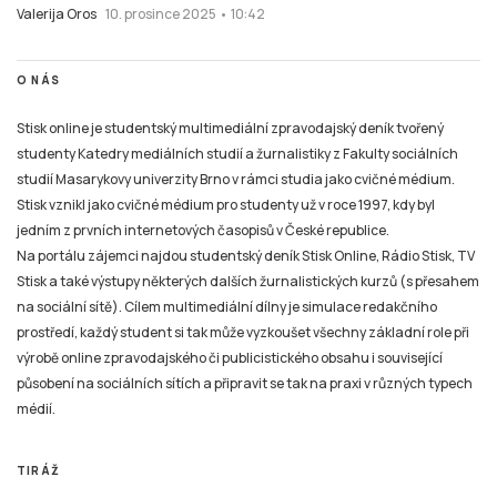
Valerija Oros
10. prosince 2025 • 10:42
O NÁS
Stisk online je studentský multimediální zpravodajský deník tvořený
studenty Katedry mediálních studií a žurnalistiky z Fakulty sociálních
studií Masarykovy univerzity Brno v rámci studia jako cvičné médium.
Stisk vznikl jako cvičné médium pro studenty už v roce 1997, kdy byl
jedním z prvních internetových časopisů v České republice.
Na portálu zájemci najdou studentský deník Stisk Online, Rádio Stisk, TV
Stisk a také výstupy některých dalších žurnalistických kurzů (s přesahem
na sociální sítě). Cílem multimediální dílny je simulace redakčního
prostředí, každý student si tak může vyzkoušet všechny základní role při
výrobě online zpravodajského či publicistického obsahu i související
působení na sociálních sítích a připravit se tak na praxi v různých typech
médií.
TIRÁŽ