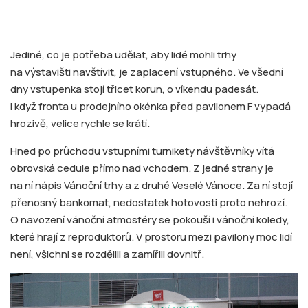
Jediné, co je potřeba udělat, aby lidé mohli trhy
na výstavišti navštívit, je zaplacení vstupného. Ve všední
dny vstupenka stojí třicet korun, o víkendu padesát.
I když fronta u prodejního okénka před pavilonem F vypadá
hrozivě, velice rychle se krátí.
Hned po průchodu vstupními turnikety návštěvníky vítá
obrovská cedule přímo nad vchodem. Z jedné strany je
na ní nápis Vánoční trhy a z druhé Veselé Vánoce. Za ní stojí
přenosný bankomat, nedostatek hotovosti proto nehrozí.
O navození vánoční atmosféry se pokouší i vánoční koledy,
které hrají z reproduktorů. V prostoru mezi pavilony moc lidí
není, všichni se rozdělili a zamířili dovnitř.