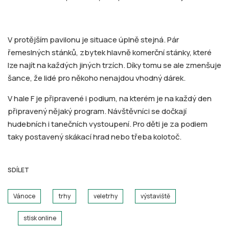
V protějším pavilonu je situace úplně stejná. Pár
řemeslných stánků, zbytek hlavně komerční stánky, které
lze najít na každých jiných trzích. Díky tomu se ale zmenšuje
šance, že lidé pro někoho nenajdou vhodný dárek.
V hale F je připravené i podium, na kterém je na každý den
připravený nějaký program. Návštěvníci se dočkají
hudebních i tanečních vystoupení. Pro děti je za podiem
taky postavený skákací hrad nebo třeba kolotoč.
SDÍLET
Vánoce
trhy
veletrhy
výstaviště
stisk online