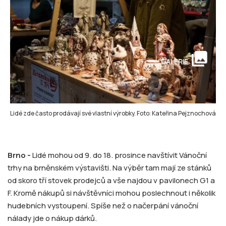
collections
GALERIE
Lidé zde často prodávají své vlastní výrobky. Foto: Kateřina Pejznochová
Brno -
Lidé mohou od 9. do 18. prosince navštívit Vánoční
trhy na brněnském výstavišti. Na výběr tam mají ze stánků
od skoro tří stovek prodejců a vše najdou v pavilonech G1 a
F. Kromě nákupů si návštěvníci mohou poslechnout i několik
hudebních vystoupení. Spíše než o načerpání vánoční
nálady jde o nákup dárků.