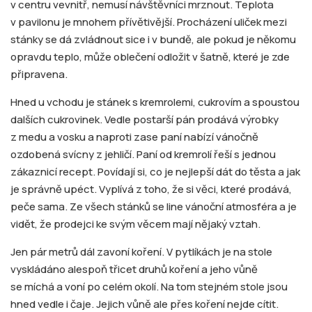
v centru vevnitř, nemusí návštěvníci mrznout. Teplota
v pavilonu je mnohem přívětivější. Procházení uliček mezi
stánky se dá zvládnout sice i v bundě, ale pokud je někomu
opravdu teplo, může oblečení odložit v šatně, které je zde
připravena.
Hned u vchodu je stánek s kremrolemi, cukrovím a spoustou
dalších cukrovinek. Vedle postarší pán prodává výrobky
z medu a vosku a naproti zase paní nabízí vánočně
ozdobená svícny z jehličí. Paní od kremrolí řeší s jednou
zákaznicí recept. Povídají si, co je nejlepší dát do těsta a jak
je správně upéct. Vyplívá z toho, že si věci, které prodává,
peče sama. Ze všech stánků se line vánoční atmosféra a je
vidět, že prodejci ke svým věcem mají nějaký vztah.
Jen pár metrů dál zavoní koření. V pytlíkách je na stole
vyskládáno alespoň třicet druhů koření a jeho vůně
se míchá a voní po celém okolí. Na tom stejném stole jsou
hned vedle i čaje. Jejich vůně ale přes koření nejde cítit.