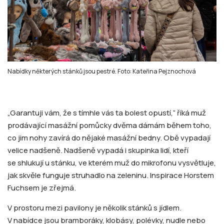
Nabídky některých stánků jsou pestré. Foto: Kateřina Pejznochová
„Garantuji vám, že s tímhle vás ta bolest opustí,“ říká muž
prodávající masážní pomůcky dvěma dámám během toho,
co jim nohy zavírá do nějaké masážní bedny. Obě vypadají
velice nadšeně. Nadšeně vypadá i skupinka lidí, kteří
se shlukují u stánku, ve kterém muž do mikrofonu vysvětluje,
jak skvěle funguje struhadlo na zeleninu. Inspirace Horstem
Fuchsem je zřejmá.
V prostoru mezi pavilony je několik stánků s jídlem.
V nabídce jsou bramboráky, klobásy, polévky, nudle nebo