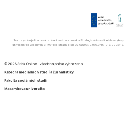
Tento systém je financován v rámci realizace projektu Strategické investice Masarykovy
univerzity do vzdělávání SIMU+ registrační číslo CZ.02.2.67/0.0/0.0/16_016/0002416.
© 2026 Stisk.Online – všechna práva vyhrazena
Katedra mediálních studií a žurnalistiky
Fakulta sociálních studií
Masarykova univerzita