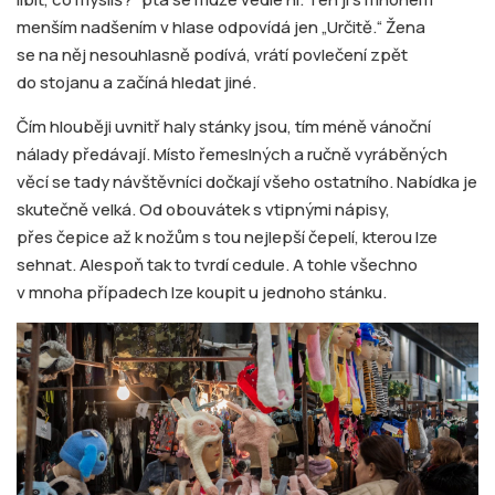
menším nadšením v hlase odpovídá jen „Určitě.“ Žena
se na něj nesouhlasně podívá, vrátí povlečení zpět
do stojanu a začíná hledat jiné.
Čím hlouběji uvnitř haly stánky jsou, tím méně vánoční
nálady předávají. Místo řemeslných a ručně vyráběných
věcí se tady návštěvníci dočkají všeho ostatního. Nabídka je
skutečně velká. Od obouvátek s vtipnými nápisy,
přes čepice až k nožům s tou nejlepší čepelí, kterou lze
sehnat. Alespoň tak to tvrdí cedule. A tohle všechno
v mnoha případech lze koupit u jednoho stánku.