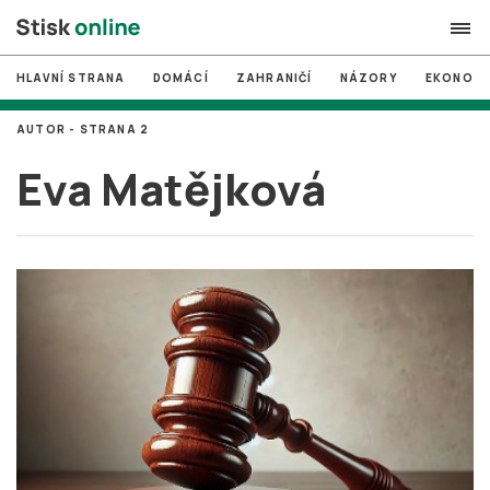
HLAVNÍ STRANA
DOMÁCÍ
ZAHRANIČÍ
NÁZORY
EKONOMI
search
AUTOR - STRANA 2
#
MUNI
Eva Matějková
#
Brno
#
volby
login
PŘIHLÁSIT SE
Zapomněli jste heslo?
Založit nový účet