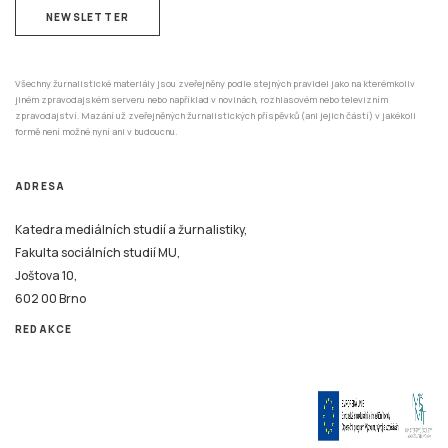
NEWSLETTER
Všechny žurnalistické materiály jsou zveřejněny podle stejných pravidel jako na kterémkoliv
jiném zpravodajském serveru nebo například v novinách, rozhlasovém nebo televizním
zpravodajství. Mazání už zveřejněných žurnalistických příspěvků (ani jejich částí) v jakékoli
formě není možné nyní ani v budoucnu.
ADRESA
Katedra mediálních studií a žurnalistiky,
Fakulta sociálních studií MU,
Joštova 10,
602 00 Brno
REDAKCE