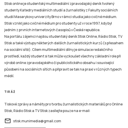
Stisk online je studentský multimediální zpravodajský deník tvořený
studenty Katedry mediálních studií a žurnalistiky z Fakulty sociálních
studií Masarykovy univerzity Brno v rámci studia jako cvičné médium.
Stisk vznikl jako cvičné médium pro studenty už v roce 1997, kdy byl
jedním z prvních internetových časopisů v České republice.
Na portálu zájemci najdou studentský deník Stisk Online, Rádio Stisk, TV
Stisk a také výstupy některých dalších žurnalistických kurzů (s přesahem
na sociální sítě). Cílem multimediální dílny je simulace redakčního
prostředí, každý student si tak může vyzkoušet všechny základní role při
výrobě online zpravodajského či publicistického obsahu i související
působení na sociálních sítích a připravit se tak na praxi v různých typech
médií.
TIRÁŽ
Tiskové zprávy a náměty pro tvorbu žurnalistických materiálů pro Online
Stisk, Rádio Stisk a TV Stisk zasílejte pouze na e-mail:
email
stisk.munimedia@gmail.com