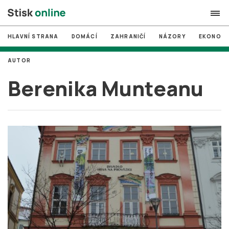
HLAVNÍ STRANA
DOMÁCÍ
ZAHRANIČÍ
NÁZORY
EKONOMI
search
AUTOR
#
MUNI
Berenika Munteanu
#
Brno
#
volby
login
PŘIHLÁSIT SE
Zapomněli jste heslo?
Založit nový účet