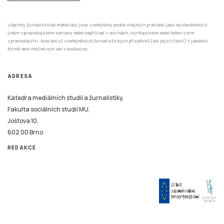
Všechny žurnalistické materiály jsou zveřejněny podle stejných pravidel jako na kterémkoliv
jiném zpravodajském serveru nebo například v novinách, rozhlasovém nebo televizním
zpravodajství. Mazání už zveřejněných žurnalistických příspěvků (ani jejich částí) v jakékoli
formě není možné nyní ani v budoucnu.
ADRESA
Katedra mediálních studií a žurnalistiky,
Fakulta sociálních studií MU,
Joštova 10,
602 00 Brno
REDAKCE