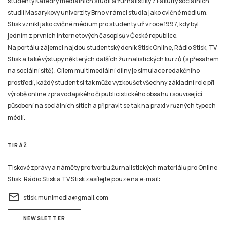
studenty Katedry mediálních studií a žurnalistiky z Fakulty sociálních
studií Masarykovy univerzity Brno v rámci studia jako cvičné médium.
Stisk vznikl jako cvičné médium pro studenty už v roce 1997, kdy byl
jedním z prvních internetových časopisů v České republice.
Na portálu zájemci najdou studentský deník Stisk Online, Rádio Stisk, TV
Stisk a také výstupy některých dalších žurnalistických kurzů (s přesahem
na sociální sítě). Cílem multimediální dílny je simulace redakčního
prostředí, každý student si tak může vyzkoušet všechny základní role při
výrobě online zpravodajského či publicistického obsahu i související
působení na sociálních sítích a připravit se tak na praxi v různých typech
médií.
TIRÁŽ
Tiskové zprávy a náměty pro tvorbu žurnalistických materiálů pro Online
Stisk, Rádio Stisk a TV Stisk zasílejte pouze na e-mail:
email
stisk.munimedia@gmail.com
NEWSLETTER