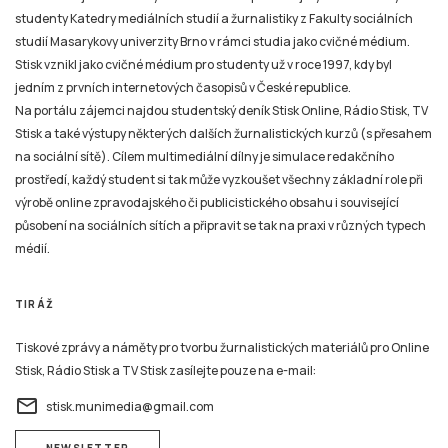
studenty Katedry mediálních studií a žurnalistiky z Fakulty sociálních
studií Masarykovy univerzity Brno v rámci studia jako cvičné médium.
Stisk vznikl jako cvičné médium pro studenty už v roce 1997, kdy byl
jedním z prvních internetových časopisů v České republice.
Na portálu zájemci najdou studentský deník Stisk Online, Rádio Stisk, TV
Stisk a také výstupy některých dalších žurnalistických kurzů (s přesahem
na sociální sítě). Cílem multimediální dílny je simulace redakčního
prostředí, každý student si tak může vyzkoušet všechny základní role při
výrobě online zpravodajského či publicistického obsahu i související
působení na sociálních sítích a připravit se tak na praxi v různých typech
médií.
TIRÁŽ
Tiskové zprávy a náměty pro tvorbu žurnalistických materiálů pro Online
Stisk, Rádio Stisk a TV Stisk zasílejte pouze na e-mail:
email
stisk.munimedia@gmail.com
NEWSLETTER