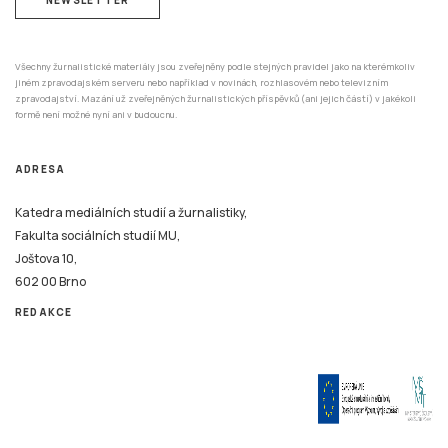
Všechny žurnalistické materiály jsou zveřejněny podle stejných pravidel jako na kterémkoliv
jiném zpravodajském serveru nebo například v novinách, rozhlasovém nebo televizním
zpravodajství. Mazání už zveřejněných žurnalistických příspěvků (ani jejich částí) v jakékoli
formě není možné nyní ani v budoucnu.
ADRESA
Katedra mediálních studií a žurnalistiky,
Fakulta sociálních studií MU,
Joštova 10,
602 00 Brno
REDAKCE