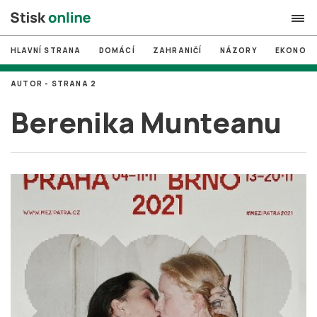
HLAVNÍ STRANA
DOMÁCÍ
ZAHRANIČÍ
NÁZORY
EKONOMI
search
AUTOR - STRANA 2
#
MUNI
Berenika Munteanu
#
Brno
#
volby
login
PŘIHLÁSIT SE
Zapomněli jste heslo?
Založit nový účet