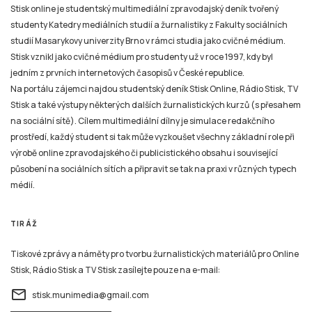
Stisk online je studentský multimediální zpravodajský deník tvořený
studenty Katedry mediálních studií a žurnalistiky z Fakulty sociálních
studií Masarykovy univerzity Brno v rámci studia jako cvičné médium.
Stisk vznikl jako cvičné médium pro studenty už v roce 1997, kdy byl
jedním z prvních internetových časopisů v České republice.
Na portálu zájemci najdou studentský deník Stisk Online, Rádio Stisk, TV
Stisk a také výstupy některých dalších žurnalistických kurzů (s přesahem
na sociální sítě). Cílem multimediální dílny je simulace redakčního
prostředí, každý student si tak může vyzkoušet všechny základní role při
výrobě online zpravodajského či publicistického obsahu i související
působení na sociálních sítích a připravit se tak na praxi v různých typech
médií.
TIRÁŽ
Tiskové zprávy a náměty pro tvorbu žurnalistických materiálů pro Online
Stisk, Rádio Stisk a TV Stisk zasílejte pouze na e-mail:
email
stisk.munimedia@gmail.com