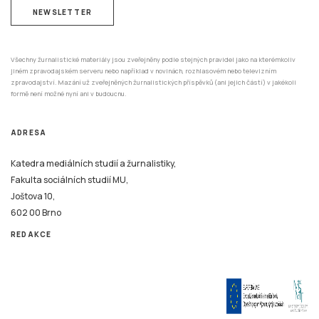
NEWSLETTER
Všechny žurnalistické materiály jsou zveřejněny podle stejných pravidel jako na kterémkoliv
jiném zpravodajském serveru nebo například v novinách, rozhlasovém nebo televizním
zpravodajství. Mazání už zveřejněných žurnalistických příspěvků (ani jejich částí) v jakékoli
formě není možné nyní ani v budoucnu.
ADRESA
Katedra mediálních studií a žurnalistiky,
Fakulta sociálních studií MU,
Joštova 10,
602 00 Brno
REDAKCE