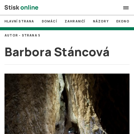
HLAVNÍ STRANA
DOMÁCÍ
ZAHRANIČÍ
NÁZORY
EKONOMI
search
AUTOR - STRANA 5
#
MUNI
Barbora Stáncová
#
Brno
#
volby
login
PŘIHLÁSIT SE
Zapomněli jste heslo?
Založit nový účet