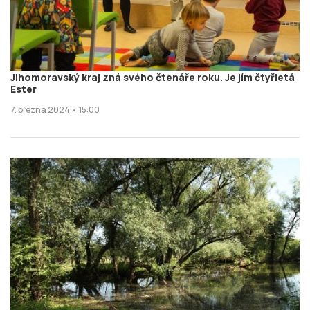
Jihomoravský kraj zná svého čtenáře roku. Je jím čtyřletá
Ester
7. března 2024 • 15:00