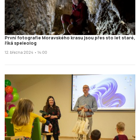
První fotografie Moravského krasu jsou přes sto let staré,
říká speleolog
12. března 2024 • 14:00