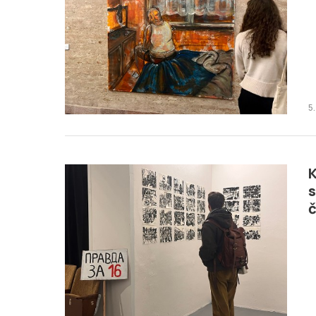
5
K
s
č