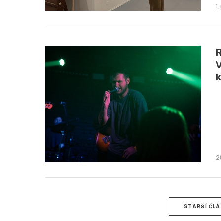
1.
R
V
k
2
STARŠÍ ČL