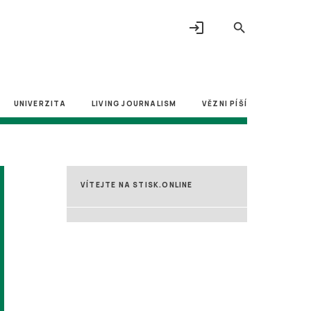
login
search
UNIVERZITA
LIVING JOURNALISM
VĚZNI PÍŠÍ
VÍTEJTE NA STISK.ONLINE