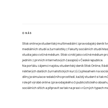
O NÁS
Stisk online je studentský multimediální zpravodajský deník t
mediálních studií a žurnalistiky z Fakulty sociálních studií Ma
studia jako cvičné médium. Stisk vznikl jako cvičné médium pro 
jedním z prvních internetových časopisů v České republice.
Na portálu zájemci najdou studentský deník Stisk Online, Rádio
některých dalších žurnalistických kurzů (s přesahem na sociál
dílny je simulace redakčního prostředí, každý student si tak 
role při výrobě online zpravodajského či publicistického obsahu
sociálních sítích a připravit se tak na praxi v různých typech mé