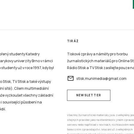
TIRÁŽ
vořený studenty Katedry
Tiskové zprávy a náměty pro tvorbu
sarykovy univerzity Brno v rámci
žurnalistických materiálů pro Online St
studenty už v roce 1997, kdy byl
Rádio Stisk a TV Stisk zasílejte pouze n
email
stisk.munimedia@gmail.com
 Stisk, TV Stisk a také výstupy
ní sítě). Cílem multimediální
může vyzkoušet všechny základní
NEWSLETTER
 i související působení na
dií.
Všechny žurnalistické materiály jsou zveřejněny po
stejných pravidel jako na kterémkoliv jiném zprav
serveru nebo například v novinách, rozhlasovém neb
televizním zpravodajství. Mazání už zveřejněných