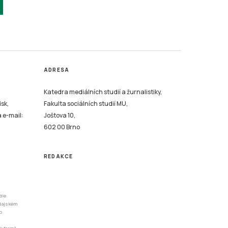
ADRESA
Katedra mediálních studií a žurnalistiky,
isk,
Fakulta sociálních studií MU,
a e-mail:
Joštova 10,
602 00 Brno
REDAKCE
dle
odajském
o