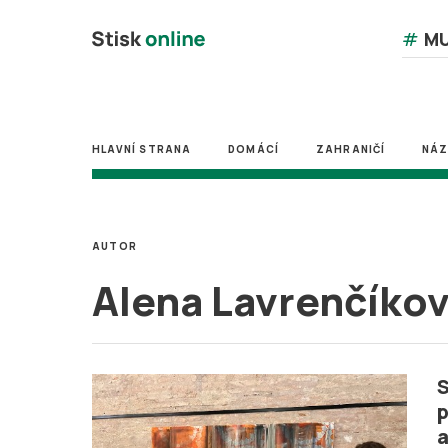
#
MU
HLAVNÍ STRANA
DOMÁCÍ
ZAHRANIČÍ
NÁ
AUTOR
Alena Lavrenčíko
S
p
a