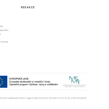
REDAKCE
dle
odajském
o
li formě
rzity do vzdělávání SIMU+ registrační číslo CZ.02.2.67/0.0/0.0/16_016/0002416.