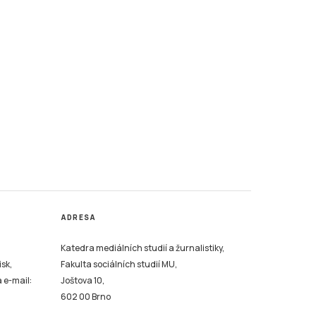
ADRESA
Katedra mediálních studií a žurnalistiky,
isk,
Fakulta sociálních studií MU,
a e-mail:
Joštova 10,
602 00 Brno