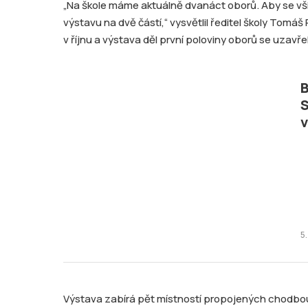
„Na škole máme aktuálně dvanáct oborů. Aby se všich
výstavu na dvě částí,“ vysvětlil ředitel školy Tomáš
v říjnu a výstava děl první poloviny oborů se uzavř
B
S
v
5.
Výstava zabírá pět místností propojených chodbou