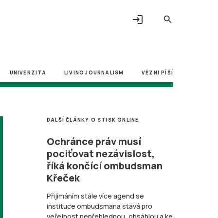
login
search
UNIVERZITA
LIVING JOURNALISM
VĚZNI PÍŠÍ
DALŠÍ ČLÁNKY O STISK ONLINE
Ochránce práv musí
pociťovat nezávislost,
říká končící ombudsman
Křeček
Přijímáním stále více agend se
instituce ombudsmana stává pro
veřejnost nepřehlednou, obsáhlou a ke