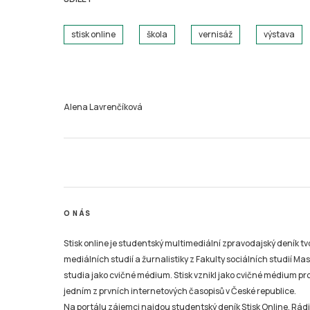
stisk online
škola
vernisáž
výstava
Alena Lavrenčíková
O NÁS
Stisk online je studentský multimediální zpravodajský deník t
mediálních studií a žurnalistiky z Fakulty sociálních studií Ma
studia jako cvičné médium. Stisk vznikl jako cvičné médium pro 
jedním z prvních internetových časopisů v České republice.
Na portálu zájemci najdou studentský deník Stisk Online, Rádio