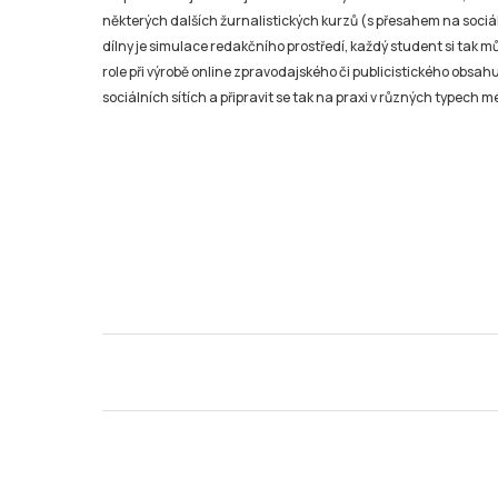
některých dalších žurnalistických kurzů (s přesahem na sociál
dílny je simulace redakčního prostředí, každý student si tak 
role při výrobě online zpravodajského či publicistického obsahu
sociálních sítích a připravit se tak na praxi v různých typech mé