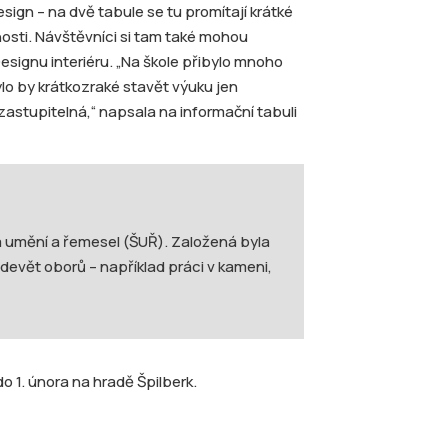
esign – na dvě tabule se tu promítají krátké
osti. Návštěvníci si tam také mohou
signu interiéru. „Na škole přibylo mnoho
Bylo by krátkozraké stavět výuku jen
astupitelná,“ napsala na informační tabuli
a umění a řemesel (ŠUŘ). Založená byla
devět oborů – například práci v kameni,
 1. února na hradě Špilberk.