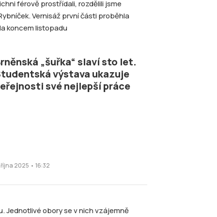
ni férově prostřídali, rozdělili jsme
 Rybníček. Vernisáž první části proběhla
ela koncem listopadu
rněnská „šuřka“ slaví sto let.
tudentská výstava ukazuje
eřejnosti své nejlepší práce
 října 2025 • 16:32
. Jednotlivé obory se v nich vzájemně