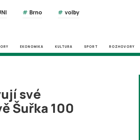
NI
#
Brno
#
volby
ZORY
EKONOMIKA
KULTURA
SPORT
ROZHOVORY
ují své
vě Šuřka 100