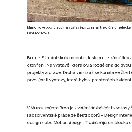
Mimo nové obory jsou na výstavě přítomna i tradiční umělecká z
Lavrenčíková
Brno -
Střední škola umění a designu – známá lidově 
otevření. Na výstavě, která byla rozdělena do dvou č
projekty a práce. Druhá vernisáž se konala ve čtv
první části výstavy, která byla v prostorách k vidění
V Muzeu města Brna je k vidění druhá část výstavy
i absolventské práce ze šesti oborů – Design interiér
design nebo Motion design. Tradičnější umělecké obo