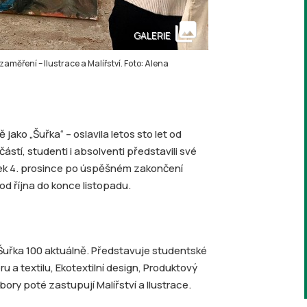
collections
GALERIE
aměření – Ilustrace a Malířství. Foto: Alena
jako „Šuřka“ – oslavila letos sto let od
ástí, studenti i absolventi představili své
rtek 4. prosince po úspěšném zakončení
 od října do konce listopadu.
 Šuřka 100 aktuálně. Představuje studentské
u a textilu, Ekotextilní design, Produktový
ry poté zastupují Malířství a Ilustrace.