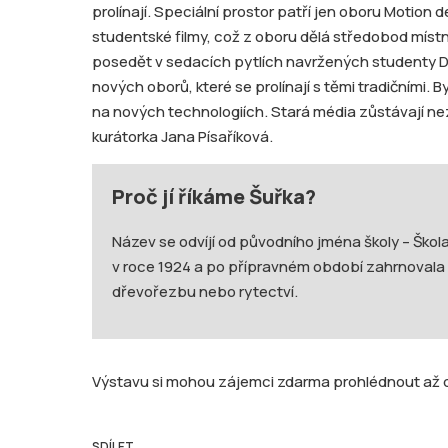
prolínají. Speciální prostor patří jen oboru Motion d
studentské filmy, což z oboru dělá středobod místn
posedět v sedacích pytlích navržených studenty De
nových oborů, které se prolínají s těmi tradičními. 
na nových technologiích. Stará média zůstávají nez
kurátorka Jana Písaříková.
Proč jí říkáme Šuřka?
Název se odvíjí od původního jména školy – Škol
v roce 1924 a po přípravném období zahrnovala 
dřevořezbu nebo rytectví.
Výstavu si mohou zájemci zdarma prohlédnout až do
SDÍLET