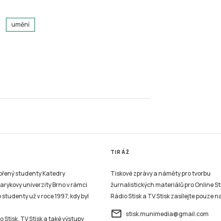
umění
TIRÁŽ
vořený studenty Katedry
Tiskové zprávy a náměty pro tvorbu
sarykovy univerzity Brno v rámci
žurnalistických materiálů pro Online St
studenty už v roce 1997, kdy byl
Rádio Stisk a TV Stisk zasílejte pouze n
email
stisk.munimedia@gmail.com
 Stisk, TV Stisk a také výstupy