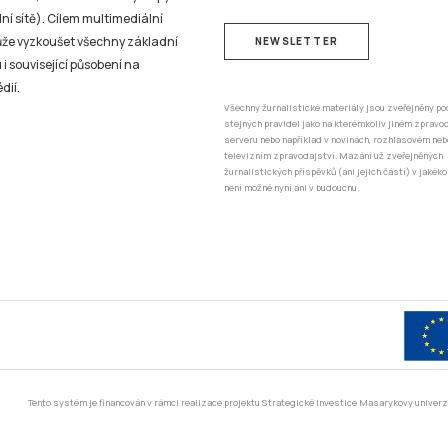
ní sítě). Cílem multimediální
může vyzkoušet všechny základní
NEWSLETTER
 i související působení na
dií.
Všechny žurnalistické materiály jsou zveřejněny po
stejných pravidel jako na kterémkoliv jiném zprav
serveru nebo například v novinách, rozhlasovém neb
televizním zpravodajství. Mazání už zveřejněných
žurnalistických příspěvků (ani jejich částí) v jakéko
není možné nyní ani v budoucnu.
Tento systém je financován v rámci realizace projektu Strategické investice Masarykovy unive