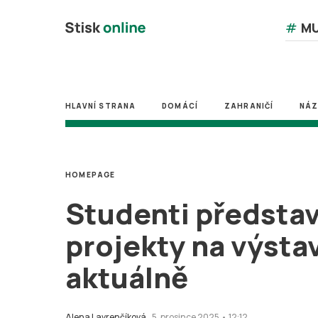
#
MU
HLAVNÍ STRANA
DOMÁCÍ
ZAHRANIČÍ
NÁ
HOMEPAGE
Studenti představ
projekty na výsta
aktuálně
Alena Lavrenčíková
5. prosince 2025 • 12:12