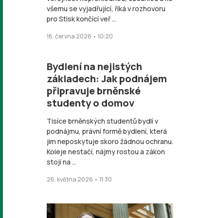
všemu se vyjadřující, říká v rozhovoru
pro Stisk končící veř ...
16. června 2026 • 10:20
Bydlení na nejistých
základech: Jak podnájem
připravuje brněnské
studenty o domov
Tisíce brněnských studentů bydlí v
podnájmu, právní formě bydlení, která
jim neposkytuje skoro žádnou ochranu.
Koleje nestačí, nájmy rostou a zákon
stojí na ...
26. května 2026 • 11:30