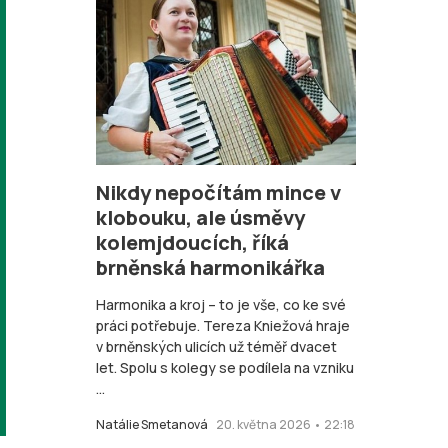
Nikdy nepočítám mince v
klobouku, ale úsměvy
kolemjdoucích, říká
brněnská harmonikářka
Harmonika a kroj – to je vše, co ke své
práci potřebuje. Tereza Kniežová hraje
v brněnských ulicích už téměř dvacet
let. Spolu s kolegy se podílela na vzniku
...
Natálie Smetanová
20. května 2026 • 22:18