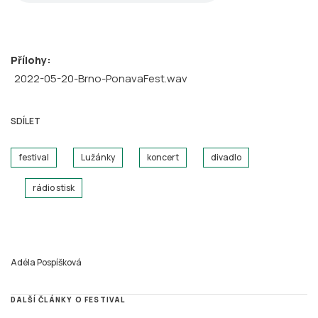
Přílohy:
2022-05-20-Brno-PonavaFest.wav
SDÍLET
festival
Lužánky
koncert
divadlo
rádio stisk
Adéla Pospíšková
DALŠÍ ČLÁNKY O FESTIVAL