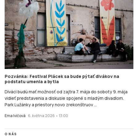
Pozvánka: Festival Plácek sa bude pýtať divákov na
podstatu umenia a bytia
Diváci budú mať možnosť od zajtra 7. mája do soboty 9. mája
vidieť predstavenia a diskusie spojené s mladým divadlom.
Park Lužánky a priestory novo zrekonštruov ...
Ema Ivičová
6. května 2026 • 13:00
O NÁS