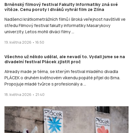
Brněnský filmový festival Fakulty informatiky zná své
vítěze. Cenu poroty i diváků vyhrál film ze Zlína
Nadšenci krátkometrážních filmů i široká veřejnost navštívili ve
středu Filmový festival fakulty informatiky Masarykovy
univerzity. Letos mohli diváci filmy ...
19. května 2026 • 16:50
Všechno už někdo udělal, ale nevadí to. Vydali jsme se na
divadelní festival Plácek zjistit proč
Already made je téma, se kterým festival mladého divadla
PLÁCEK o druhém květnovém víkendu popáté přijel do Brna.
Propojuje mladé tvůrce s profesionály a ...
18. května 2026 • 21:40