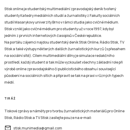
Stisk online je studentský multimediální zpravodajský deník tvořený
studenty Katedry mediálních studií a žurnalistiky z Fakulty sociálních
studií Masarykovy univerzity Brno v rámci studia jako cvičné médium.
Stisk vznikl jako cvičné médium pro studenty už v roce 1997, kdy byl
jedním z prvních internetových časopisů v České republice.
Na portálu zájemci najdou studentský deník Stisk Online, Rádio Stisk, TV
Stisk a také výstupy některých dalších žurnalistických kurzů (s přesahem
na sociální sítě). Cílem multimediální dílny je simulace redakčního
prostředí, každý student si tak může vyzkoušet všechny základní role při
výrobě online zpravodajského či publicistického obsahu i související
působení na sociálních sítích a připravit se tak na praxi v různých typech
médií.
TIRÁŽ
Tiskové zprávy a náměty pro tvorbu žurnalistických materiálů pro Online
Stisk, Rádio Stisk a TV Stisk zasílejte pouze na e-mail:
email
stisk.munimedia@gmail.com