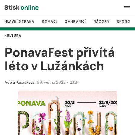
HLAVNÍ STRANA
DOMÁCÍ
ZAHRANIČÍ
NÁZORY
EKONOMI
search
KULTURA
#
MUNI
PonavaFest přivítá
#
Brno
léto v Lužánkách
#
volby
login
PŘIHLÁSIT SE
Adéla Pospíšková
20. května 2022 • 23:34
Zapomněli jste heslo?
Založit nový účet