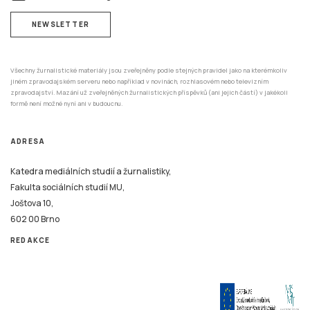
NEWSLETTER
Všechny žurnalistické materiály jsou zveřejněny podle stejných pravidel jako na kterémkoliv
jiném zpravodajském serveru nebo například v novinách, rozhlasovém nebo televizním
zpravodajství. Mazání už zveřejněných žurnalistických příspěvků (ani jejich částí) v jakékoli
formě není možné nyní ani v budoucnu.
ADRESA
Katedra mediálních studií a žurnalistiky,
Fakulta sociálních studií MU,
Joštova 10,
602 00 Brno
REDAKCE