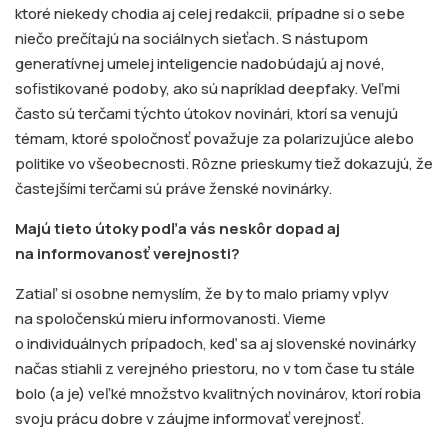
ktoré niekedy chodia aj celej redakcii, prípadne si o sebe
niečo prečítajú na sociálnych sieťach. S nástupom
generatívnej umelej inteligencie nadobúdajú aj nové,
sofistikované podoby, ako sú napríklad deepfaky. Veľmi
často sú terčami týchto útokov novinári, ktorí sa venujú
témam, ktoré spoločnosť považuje za polarizujúce alebo
politike vo všeobecnosti. Rôzne prieskumy tiež dokazujú, že
častejšími terčami sú práve ženské novinárky.
Majú tieto útoky podľa vás neskôr dopad aj
na informovanosť verejnosti?
Zatiaľ si osobne nemyslím, že by to malo priamy vplyv
na spoločenskú mieru informovanosti. Vieme
o individuálnych prípadoch, keď sa aj slovenské novinárky
načas stiahli z verejného priestoru, no v tom čase tu stále
bolo (a je) veľké množstvo kvalitných novinárov, ktorí robia
svoju prácu dobre v záujme informovať verejnosť.