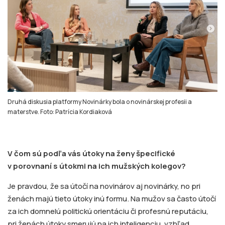
Druhá diskusia platformy Novinárky bola o novinárskej profesii a
materstve. Foto: Patrícia Kordiaková
V čom sú podľa vás útoky na ženy špecifické
v porovnaní s útokmi na ich mužských kolegov?
Je pravdou, že sa útočí na novinárov aj novinárky, no pri
ženách majú tieto útoky inú formu. Na mužov sa často útočí
za ich domnelú politickú orientáciu či profesnú reputáciu,
pri ženách útoky smerujú na ich inteligenciu, vzhľad