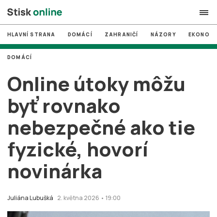
HLAVNÍ STRANA
DOMÁCÍ
ZAHRANIČÍ
NÁZORY
EKONOMI
search
DOMÁCÍ
#
MUNI
Online útoky môžu
#
Brno
byť rovnako
#
volby
nebezpečné ako tie
login
PŘIHLÁSIT SE
fyzické, hovorí
Zapomněli jste heslo?
Založit nový účet
novinárka
Juliána Lubušká
2. května 2026 • 19:00