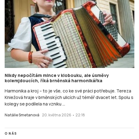
Nikdy nepočítám mince v klobouku, ale úsměvy
kolemjdoucích, říká brněnská harmonikářka
Harmonika a kroj – to je vše, co ke své práci potřebuje. Tereza
Kniežová hraje v brněnských ulicích už téměř dvacet let. Spolu s
kolegy se podílela na vzniku ...
Natálie Smetanová
20. května 2026 • 22:18
O NÁS