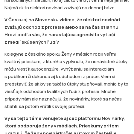
na sociálnych sieťach, no aj tak to vie byť veľmi nepríjemné.
Najmä ak to niektorí novinári zažívajú na dennej báze.
V Česku aj na Slovensku vidíme, že niektorí novinári
zvažujú odchod z profesie alebo sa na čas stiahnu.
Hrozí podľa vás, že narastajúca agresivita vytlačí
z médií skúsených ľudí?
Kolegyne z českého spolku Ženy v médiích robili veľmi
kvalitný prieskum, z ktorého vyplynulo, že nenávistné útoky
môžu viesť k autocenzúre, vyhýbaniu sa interakciám
s publikom či dokonca aj k odchodom z práce. Viem si
predstaviť, že ak by sa takéto útoky stupňovali, mohlo by to
viesť aj k odchodom kvalitných ľudí z profesie. Mnohé
prípady nám ale naznačujú, že novinárky, ktoré sa načas
stiahli, sa potom vrátili k svojej profesii.
Vy sa tejto téme venujete aj cez platformu Novinárky,
ktorá podporuje ženy v médiách. Prieskumy pritom
ukazujú, že ženy novinárky čelia útokom častejšie.