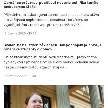
Ochránce práv musí pociťovat nezávislost, říká končící
ombudsman Křeček
Přijímáním stále více agend se instituce ombudsmana stává
pro veřejnost nepřehlednou, obsáhlou a ke všemu se
vyjadřující, říká v rozhovoru pro Stisk končící veř ...
16. června 2026 • 10:20
Bydlení na nejistých základech: Jak podnájem připravuje
brněnské studenty o domov
Tisíce brněnských studentů bydlí v podnájmu, právní formě
bydlení, která jim neposkytuje skoro žádnou ochranu. Koleje
nestačí, nájmy rostou a zákon stojí na ...
26. května 2026 • 11:30