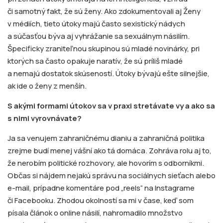
či samotný fakt, že sú ženy. Ako zdokumentovali aj Ženy
v médiích, tieto útoky majú často sexistický nádych
a súčasťou býva aj vyhrážanie sa sexuálnym násilím.
Špecificky zraniteľnou skupinou sú mladé novinárky, pri
ktorých sa často opakuje naratív, že sú príliš mladé
a nemajú dostatok skúseností. Útoky bývajú ešte silnejšie,
ak ide o ženy z menšín.
S akými formami útokov sa v praxi stretávate vy a ako sa
s nimi vyrovnávate?
Ja sa venujem zahraničnému dianiu a zahraničná politika
zrejme budí menej vášní ako tá domáca. Zohráva rolu aj to,
že nerobím politické rozhovory, ale hovorím s odborníkmi.
Občas si nájdem nejakú správu na sociálnych sieťach alebo
e-mail, prípadne komentáre pod „reels“ na Instagrame
či Facebooku. Zhodou okolností sa mi v čase, keď som
písala článok o online násilí, nahromadilo množstvo