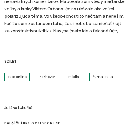
nenávistných komentárov. Mapovala som vtedy maďarské
voľby a kroky Viktora Orbána, čo sa ukázalo ako veľmi
polarizujúca téma. Vo všeobecnosti to nečítam a neriešim,
keďže som zástancom toho, že si netreba zamieňať hejt
za konštruktívnu kritiku. Navyše často ide o falošné účty.
SDÍLET
stisk online
rozhovor
média
žurnalistika
Juliána Lubušká
DALŠÍ ČLÁNKY O STISK ONLINE