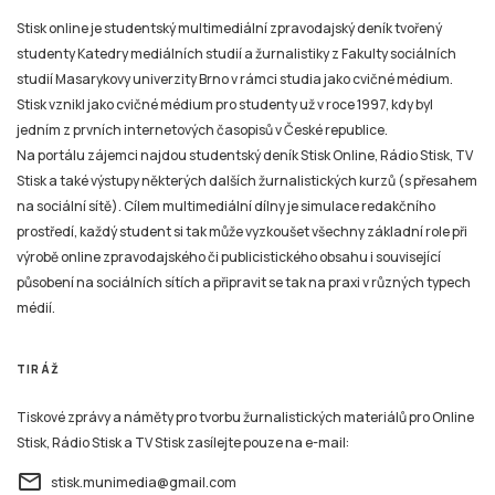
Stisk online je studentský multimediální zpravodajský deník tvořený
studenty Katedry mediálních studií a žurnalistiky z Fakulty sociálních
studií Masarykovy univerzity Brno v rámci studia jako cvičné médium.
Stisk vznikl jako cvičné médium pro studenty už v roce 1997, kdy byl
jedním z prvních internetových časopisů v České republice.
Na portálu zájemci najdou studentský deník Stisk Online, Rádio Stisk, TV
Stisk a také výstupy některých dalších žurnalistických kurzů (s přesahem
na sociální sítě). Cílem multimediální dílny je simulace redakčního
prostředí, každý student si tak může vyzkoušet všechny základní role při
výrobě online zpravodajského či publicistického obsahu i související
působení na sociálních sítích a připravit se tak na praxi v různých typech
médií.
TIRÁŽ
Tiskové zprávy a náměty pro tvorbu žurnalistických materiálů pro Online
Stisk, Rádio Stisk a TV Stisk zasílejte pouze na e-mail:
email
stisk.munimedia@gmail.com