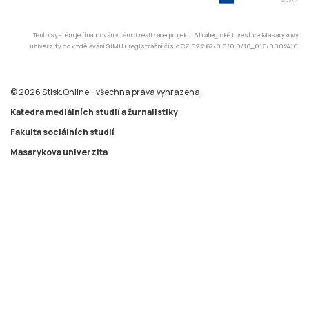
Tento systém je financován v rámci realizace projektu Strategické investice Masarykovy
univerzity do vzdělávání SIMU+ registrační číslo CZ.02.2.67/0.0/0.0/16_016/0002416.
© 2026 Stisk.Online – všechna práva vyhrazena
Katedra mediálních studií a žurnalistiky
Fakulta sociálních studií
Masarykova univerzita