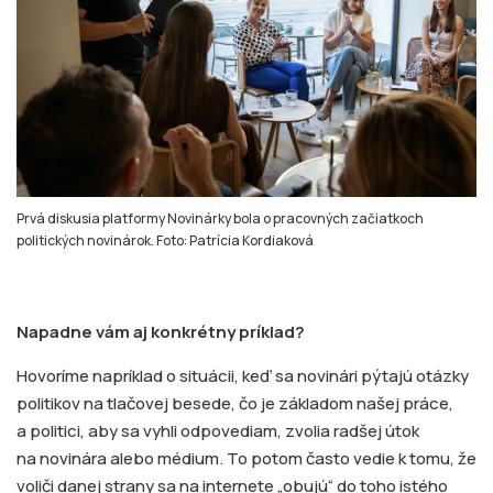
Prvá diskusia platformy Novinárky bola o pracovných začiatkoch
politických novinárok. Foto: Patrícia Kordiaková
Napadne vám aj konkrétny príklad?
Hovoríme napríklad o situácii, keď sa novinári pýtajú otázky
politikov na tlačovej besede, čo je základom našej práce,
a politici, aby sa vyhli odpovediam, zvolia radšej útok
na novinára alebo médium. To potom často vedie k tomu, že
voliči danej strany sa na internete „obujú“ do toho istého