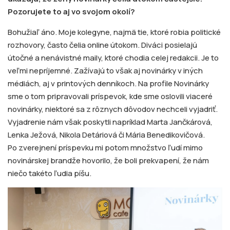
Pozorujete to aj vo svojom okolí?
Bohužiaľ áno. Moje kolegyne, najmä tie, ktoré robia politické
rozhovory, často čelia online útokom. Diváci posielajú
útočné a nenávistné maily, ktoré chodia celej redakcii. Je to
veľmi nepríjemné. Zažívajú to však aj novinárky v iných
médiách, aj v printových denníkoch. Na profile Novinárky
sme o tom pripravovali príspevok, kde sme oslovili viaceré
novinárky, niektoré sa z rôznych dôvodov nechceli vyjadriť.
Vyjadrenie nám však poskytli napríklad Marta Jančkárová,
Lenka Ježová, Nikola Detáriová či Mária Benedikovičová.
Po zverejnení príspevku mi potom množstvo ľudí mimo
novinárskej brandže hovorilo, že boli prekvapení, že nám
niečo takéto ľudia píšu.