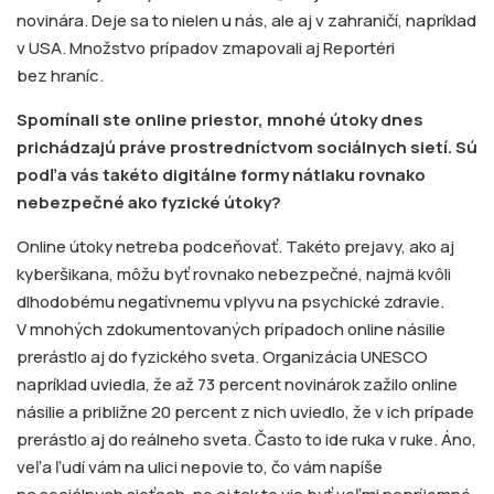
novinára. Deje sa to nielen u nás, ale aj v zahraničí, napríklad
v USA. Množstvo prípadov zmapovali aj Reportéri
bez hraníc.
Spomínali ste online priestor, mnohé útoky dnes
prichádzajú práve prostredníctvom sociálnych sietí. Sú
podľa vás takéto digitálne formy nátlaku rovnako
nebezpečné ako fyzické útoky?
Online útoky netreba podceňovať. Takéto prejavy, ako aj
kyberšikana, môžu byť rovnako nebezpečné, najmä kvôli
dlhodobému negatívnemu vplyvu na psychické zdravie.
V mnohých zdokumentovaných prípadoch online násilie
prerástlo aj do fyzického sveta. Organizácia UNESCO
napríklad uviedla, že až 73 percent novinárok zažilo online
násilie a približne 20 percent z nich uviedlo, že v ich prípade
prerástlo aj do reálneho sveta. Často to ide ruka v ruke. Áno,
veľa ľudí vám na ulici nepovie to, čo vám napíše