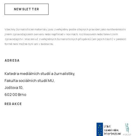
NEWSLETTER
Všechny žurnalistické materiály jsou zveřejněny podle stejných pravidel jako na kterémkoliv
jiném zpravodajském serveru nebo například v novinách, rozhlasovém nebo televizním
zpravodajství. Mazání už zveřejněných žurnalistických příspěvků (ani jejich částí) v jakékoli
formě není možné nyní ani v budoucnu.
ADRESA
Katedra mediálních studií a žurnalistiky,
Fakulta sociálních studií MU,
Joštova 10,
602 00 Brno
REDAKCE