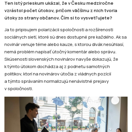
Ten istý prieskum ukázal, že v Česku medziročne
vzrástol počet útokov, pričom väčšinu z nich tvoria
útoky zo strany občanov. Čím si to vysvetľujete?
Ja to pripisujem polarizácii spoločnosti a rozšírenosti
sociálnych sietí, ktoré sú dnes dostupné pre každého. Ak sa
novinár venuje téme alebo kauze, s ktorou divák nesúhlasí,
nemá problém napísať útočný komentár alebo správu.
Skúsenosti slovenských novinárov navyše dokazujú, že
k týmto útokom dochádza aj z podnetu samotných
politikov, ktorí na novinárov útočia z vládnych pozícií
a týmto správaním normalizujú nenávistné prejavy
v spoločnosti.