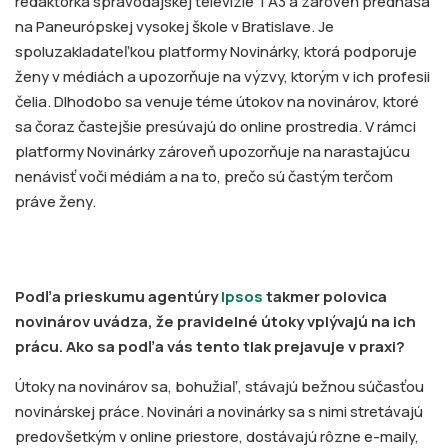
redaktorka spravodajskej televízie TA3 a zároveň prednáša
na Paneurópskej vysokej škole v Bratislave. Je
spoluzakladateľkou platformy Novinárky, ktorá podporuje
ženy v médiách a upozorňuje na výzvy, ktorým v ich profesii
čelia. Dlhodobo sa venuje téme útokov na novinárov, ktoré
sa čoraz častejšie presúvajú do online prostredia. V rámci
platformy Novinárky zároveň upozorňuje na narastajúcu
nenávisť voči médiám a na to, prečo sú častým terčom
práve ženy.
Podľa prieskumu agentúry
Ipsos
takmer polovica
novinárov uvádza, že pravidelné útoky vplývajú na ich
prácu. Ako sa podľa vás tento tlak prejavuje v praxi?
Útoky na novinárov sa, bohužiaľ, stávajú bežnou súčasťou
novinárskej práce. Novinári a novinárky sa s nimi stretávajú
predovšetkým v online priestore, dostávajú rôzne e-maily,