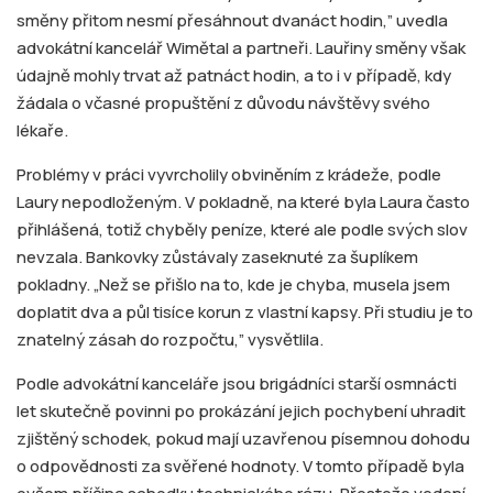
směny přitom nesmí přesáhnout dvanáct hodin,” uvedla
advokátní kancelář Wimětal a partneři. Lauřiny směny však
údajně mohly trvat až patnáct hodin, a to i v případě, kdy
žádala o včasné propuštění z důvodu návštěvy svého
lékaře.
Problémy v práci vyvrcholily obviněním z krádeže, podle
Laury nepodloženým. V pokladně, na které byla Laura často
přihlášená, totiž chyběly peníze, které ale podle svých slov
nevzala. Bankovky zůstávaly zaseknuté za šuplíkem
pokladny. „Než se přišlo na to, kde je chyba, musela jsem
doplatit dva a půl tisíce korun z vlastní kapsy. Při studiu je to
znatelný zásah do rozpočtu,” vysvětlila.
Podle advokátní kanceláře jsou brigádníci starší osmnácti
let skutečně povinni po prokázání jejich pochybení uhradit
zjištěný schodek, pokud mají uzavřenou písemnou dohodu
o odpovědnosti za svěřené hodnoty. V tomto případě byla