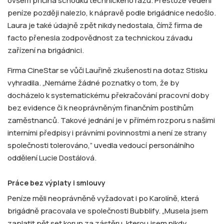
ovšem příčina schodku technického rázu. Přestože vedení
peníze později nalezlo, k nápravě podle brigádnice nedošlo.
Laura je také údajně zpět nikdy nedostala, čímž firma de
facto přenesla zodpovědnost za technickou závadu
zařízení na brigádnici.
Firma CineStar se vůči Lauřině zkušenosti na dotaz Stisku
vyhradila. „Nemáme žádné poznatky o tom, že by
docházelo k systematickému překračování pracovní doby
bez evidence či k neoprávněným finančním postihům
zaměstnanců. Takové jednání je v přímém rozporu s našimi
interními předpisy i právními povinnostmi a není ze strany
společnosti tolerováno,” uvedla vedoucí personálního
oddělení Lucie Dostálová.
Práce bez výplaty i smlouvy
Peníze měli neoprávněně vyžadovat i po Karolíně, která
brigádně pracovala ve společnosti Bubblify. „Musela jsem
zaplatit pět set korun za zástěru, kterou jsem nikdy