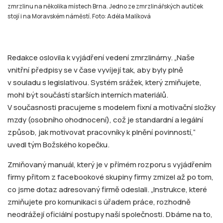
zmrzlinu na několika místech Brna. Jedno ze zmrzlinářských autíček
stojí i na Moravském náměstí. Foto: Adéla Malíková
Redakce oslovila k vyjádření vedení zmrzlinárny. „Naše
vnitřní předpisy se v čase vyvíjejí tak, aby byly plně
v souladu s legislativou. Systém srážek, který zmiňujete,
mohl být součástí starších interních materiálů.
V současnosti pracujeme s modelem fixní a motivační složky
mzdy (osobního ohodnocení), což je standardní a legální
způsob, jak motivovat pracovníky k plnění povinností,“
uvedl tým Božského kopečku.
Zmiňovaný manuál, který je v přímém rozporu s vyjádřením
firmy přitom z facebookové skupiny firmy zmizel až po tom,
co jsme dotaz adresovaný firmě odeslali. „Instrukce, které
zmiňujete pro komunikaci s úřadem práce, rozhodně
neodrážejí oficiální postupy naší společnosti. Dbáme na to,