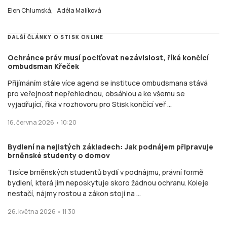
Elen Chlumská,
Adéla Malíková
DALŠÍ ČLÁNKY O STISK ONLINE
Ochránce práv musí pociťovat nezávislost, říká končící
ombudsman Křeček
Přijímáním stále více agend se instituce ombudsmana stává
pro veřejnost nepřehlednou, obsáhlou a ke všemu se
vyjadřující, říká v rozhovoru pro Stisk končící veř ...
16. června 2026 • 10:20
Bydlení na nejistých základech: Jak podnájem připravuje
brněnské studenty o domov
Tisíce brněnských studentů bydlí v podnájmu, právní formě
bydlení, která jim neposkytuje skoro žádnou ochranu. Koleje
nestačí, nájmy rostou a zákon stojí na ...
26. května 2026 • 11:30