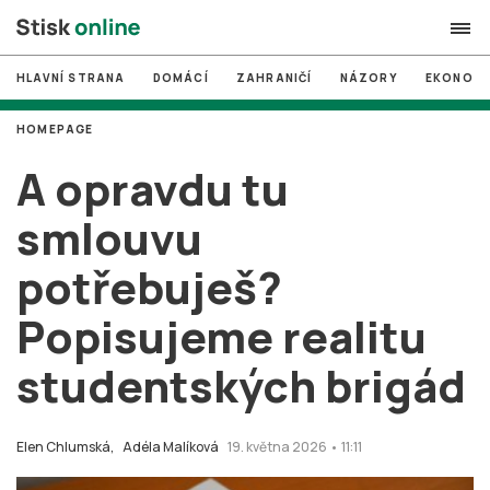
HLAVNÍ STRANA
DOMÁCÍ
ZAHRANIČÍ
NÁZORY
EKONOMI
search
HOMEPAGE
#
MUNI
A opravdu tu
#
Brno
smlouvu
#
volby
potřebuješ?
login
PŘIHLÁSIT SE
Popisujeme realitu
Zapomněli jste heslo?
Založit nový účet
studentských brigád
Elen Chlumská,
Adéla Malíková
19. května 2026 • 11:11