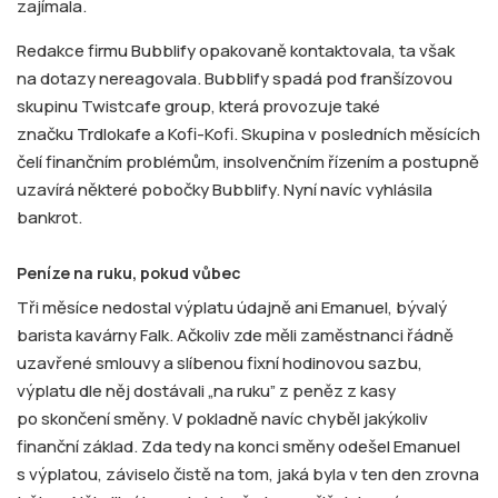
zajímala.
Redakce firmu Bubblify opakovaně kontaktovala, ta však
na dotazy nereagovala. Bubblify spadá pod franšízovou
skupinu Twistcafe group, která provozuje také
značku Trdlokafe a Kofi-Kofi. Skupina v posledních měsících
čelí finančním problémům, insolvenčním řízením a postupně
uzavírá některé pobočky Bubblify. Nyní navíc vyhlásila
bankrot.
Peníze na ruku, pokud vůbec
Tři měsíce nedostal výplatu údajně ani Emanuel, bývalý
barista kavárny Falk. Ačkoliv zde měli zaměstnanci řádně
uzavřené smlouvy a slíbenou fixní hodinovou sazbu,
výplatu dle něj dostávali „na ruku” z peněz z kasy
po skončení směny. V pokladně navíc chyběl jakýkoliv
finanční základ. Zda tedy na konci směny odešel Emanuel
s výplatou, záviselo čistě na tom, jaká byla v ten den zrovna