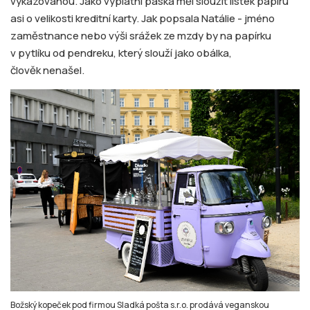
vykazovanou. Jako výplatní páska měl sloužit lístek papíru
asi o velikosti kreditní karty. Jak popsala Natálie - jméno
zaměstnance nebo výši srážek ze mzdy by na papírku
v pytlíku od pendreku, který slouží jako obálka,
člověk nenašel.
Božský kopeček pod firmou Sladká pošta s.r.o. prodává veganskou