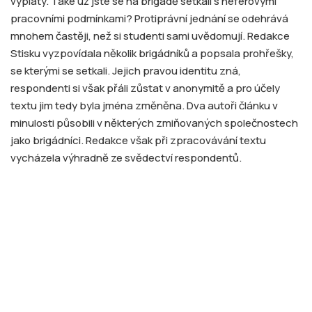
výplaty. Také už jste se na brigádě setkali s neférovými
pracovními podmínkami? Protiprávní jednání se odehrává
mnohem častěji, než si studenti sami uvědomují. Redakce
Stisku vyzpovídala několik brigádníků a popsala prohřešky,
se kterými se setkali. Jejich pravou identitu zná,
respondenti si však přáli zůstat v anonymitě a pro účely
textu jim tedy byla jména změněna. Dva autoři článku v
minulosti působili v některých zmiňovaných společnostech
jako brigádníci. Redakce však při zpracovávání textu
vycházela výhradně ze svědectví respondentů.