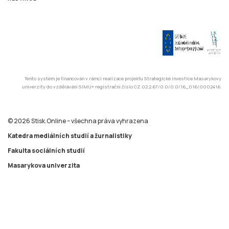
Tento systém je financován v rámci realizace projektu Strategické investice Masarykovy
univerzity do vzdělávání SIMU+ registrační číslo CZ.02.2.67/0.0/0.0/16_016/0002416.
© 2026 Stisk.Online – všechna práva vyhrazena
Katedra mediálních studií a žurnalistiky
Fakulta sociálních studií
Masarykova univerzita