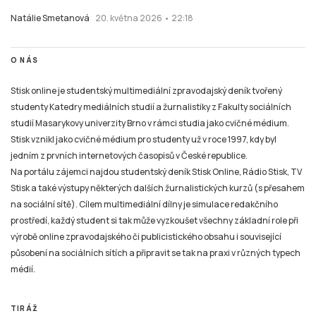
Natálie Smetanová
20. května 2026 • 22:18
O NÁS
Stisk online je studentský multimediální zpravodajský deník tvořený
studenty Katedry mediálních studií a žurnalistiky z Fakulty sociálních
studií Masarykovy univerzity Brno v rámci studia jako cvičné médium.
Stisk vznikl jako cvičné médium pro studenty už v roce 1997, kdy byl
jedním z prvních internetových časopisů v České republice.
Na portálu zájemci najdou studentský deník Stisk Online, Rádio Stisk, TV
Stisk a také výstupy některých dalších žurnalistických kurzů (s přesahem
na sociální sítě). Cílem multimediální dílny je simulace redakčního
prostředí, každý student si tak může vyzkoušet všechny základní role při
výrobě online zpravodajského či publicistického obsahu i související
působení na sociálních sítích a připravit se tak na praxi v různých typech
médií.
TIRÁŽ