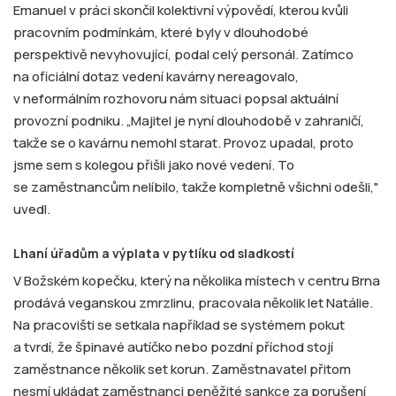
Emanuel v práci skončil kolektivní výpovědí, kterou kvůli
pracovním podmínkám, které byly v dlouhodobé
perspektivě nevyhovující, podal celý personál. Zatímco
na oficiální dotaz vedení kavárny nereagovalo,
v neformálním rozhovoru nám situaci popsal aktuální
provozní podniku. „Majitel je nyní dlouhodobě v zahraničí,
takže se o kavárnu nemohl starat. Provoz upadal, proto
jsme sem s kolegou přišli jako nové vedení. To
se zaměstnancům nelíbilo, takže kompletně všichni odešli,"
uvedl.
Lhaní úřadům a výplata v pytlíku od sladkostí
V Božském kopečku, který na několika místech v centru Brna
prodává veganskou zmrzlinu, pracovala několik let Natálie.
Na pracovišti se setkala například se systémem pokut
a tvrdí, že špinavé autíčko nebo pozdní příchod stojí
zaměstnance několik set korun. Zaměstnavatel přitom
nesmí ukládat zaměstnanci peněžité sankce za porušení