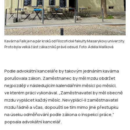
Kavárna Falk je na pár kroků od Filozofické fakulty Masarykovy univerzity.
Proto byla velká část zákazníků právě odsud. Foto: Adéla Malíková
Podle advokátní kanceláře by takovým jednáním kavárna
porušovala zákon. Zaměstnanec by měl mzdu obdržet
nejpozději v následujícím kalendářním měsíci po měsíci,
ve kterém práci vykonával. „Zaměstnavatel by měl obecně
mzdu vyplácet každý měsíc. Nevyplácí-li zaměstnavatel
mzdu řádně a včas, dopouští se tím mimo jiné přestupku
na úseku odměňování podle zákona o inspekci práce,”
popsala advokátní kancelář.