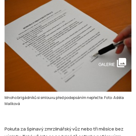
collections
GALERIE
Mnoho brigádníků si smlouvu před podepsáním nepřečte. Foto: Adéla
Malíková
Pokuta za špinavý zmrzlinářský vůz nebo tři měsíce bez