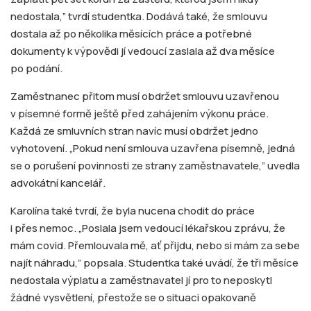
nedostala,” tvrdí studentka. Dodává také, že smlouvu
dostala až po několika měsících práce a potřebné
dokumenty k výpovědi jí vedoucí zaslala až dva měsíce
po podání.
Zaměstnanec přitom musí obdržet smlouvu uzavřenou
v písemné formě ještě před zahájením výkonu práce.
Každá ze smluvních stran navíc musí obdržet jedno
vyhotovení. „Pokud není smlouva uzavřena písemně, jedná
se o porušení povinnosti ze strany zaměstnavatele,” uvedla
advokátní kancelář.
Karolína také tvrdí, že byla nucena chodit do práce
i přes nemoc. „Poslala jsem vedoucí lékařskou zprávu, že
mám covid. Přemlouvala mě, ať přijdu, nebo si mám za sebe
najít náhradu,” popsala. Studentka také uvádí, že tři měsíce
nedostala výplatu a zaměstnavatel jí pro to neposkytl
žádné vysvětlení, přestože se o situaci opakovaně