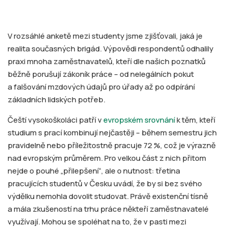
V rozsáhlé anketě mezi studenty jsme zjišťovali, jaká je
realita současných brigád. Výpovědi respondentů odhalily
praxi mnoha zaměstnavatelů, kteří dle našich poznatků
běžně porušují zákoník práce – od nelegálních pokut
a falšování mzdových údajů pro úřady až po odpírání
základních lidských potřeb.
Čeští vysokoškoláci patří v
evropském srovnání
k těm, kteří
studium s prací kombinují nejčastěji – během semestru jich
pravidelně nebo příležitostně pracuje 72 %, což je výrazně
nad evropským průměrem. Pro velkou část z nich přitom
nejde o pouhé „přilepšení“, ale o nutnost: třetina
pracujících studentů v Česku uvádí, že by si bez svého
výdělku nemohla dovolit studovat. Právě existenční tísně
a mála zkušeností na trhu práce někteří zaměstnavatelé
využívají. Mohou se spoléhat na to, že v pasti mezi