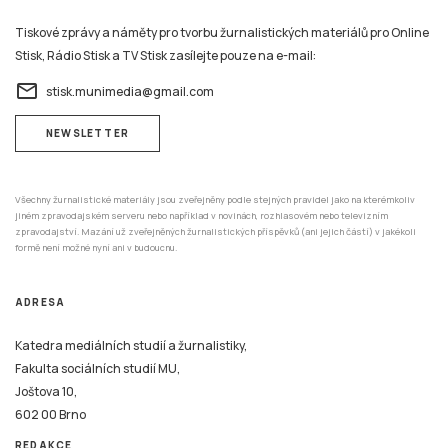
Tiskové zprávy a náměty pro tvorbu žurnalistických materiálů pro Online
Stisk, Rádio Stisk a TV Stisk zasílejte pouze na e-mail:
email
stisk.munimedia@gmail.com
NEWSLETTER
Všechny žurnalistické materiály jsou zveřejněny podle stejných pravidel jako na kterémkoliv
jiném zpravodajském serveru nebo například v novinách, rozhlasovém nebo televizním
zpravodajství. Mazání už zveřejněných žurnalistických příspěvků (ani jejich částí) v jakékoli
formě není možné nyní ani v budoucnu.
ADRESA
Katedra mediálních studií a žurnalistiky,
Fakulta sociálních studií MU,
Joštova 10,
602 00 Brno
REDAKCE