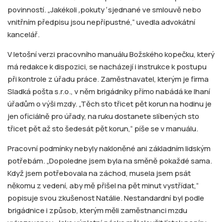
povinností. „Jakékoli
‚
pokuty
‘
sjednané ve smlouvě nebo
vnitřním předpisu jsou nepřípustné,“ uvedla advokátní
kancelář.
V letošní verzi pracovního manuálu Božského kopečku, který
má redakce k dispozici, se nacházejí i instrukce k postupu
při kontrole z úřadu práce. Zaměstnavatel, kterým je firma
Sladká pošta s.r.o., v něm brigádníky přímo nabádá ke lhaní
úřadům o výši mzdy. „Těch sto třicet pět korun na hodinu je
jen oficiálně pro úřady, na ruku dostanete slíbených sto
třicet pět až sto šedesát pět korun,“ píše se v manuálu.
Pracovní podmínky nebyly nakloněné ani základním lidským
potřebám. „Dopoledne jsem byla na směně pokaždé sama.
Když jsem potřebovala na záchod, musela jsem psát
někomu z vedení, aby mě přišel na pět minut vystřídat,“
popisuje svou zkušenost Natálie. Nestandardní byl podle
brigádnice i způsob, kterým měli zaměstnanci mzdu