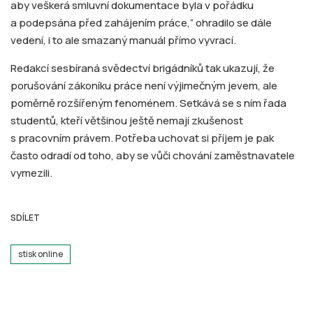
aby veškerá smluvní dokumentace byla v pořádku
a podepsána před zahájením práce,“ ohradilo se dále
vedení, i to ale smazaný manuál přímo vyvrací.
Redakcí sesbíraná svědectví brigádníků tak ukazují, že
porušování zákoníku práce není výjimečným jevem, ale
poměrně rozšířeným fenoménem. Setkává se s ním řada
studentů, kteří většinou ještě nemají zkušenost
s pracovním právem. Potřeba uchovat si příjem je pak
často odradí od toho, aby se vůči chování zaměstnavatele
vymezili.
SDÍLET
stisk online