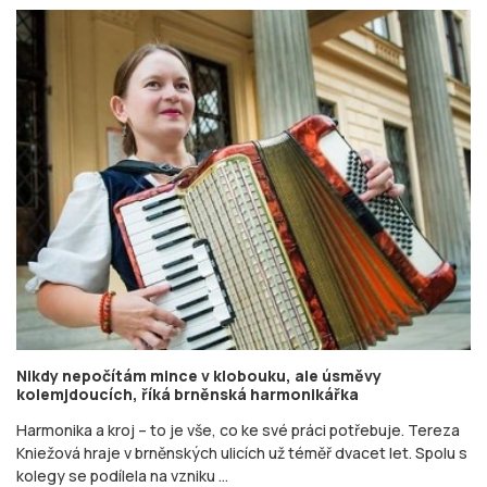
Nikdy nepočítám mince v klobouku, ale úsměvy
kolemjdoucích, říká brněnská harmonikářka
Harmonika a kroj – to je vše, co ke své práci potřebuje. Tereza
Kniežová hraje v brněnských ulicích už téměř dvacet let. Spolu s
kolegy se podílela na vzniku ...