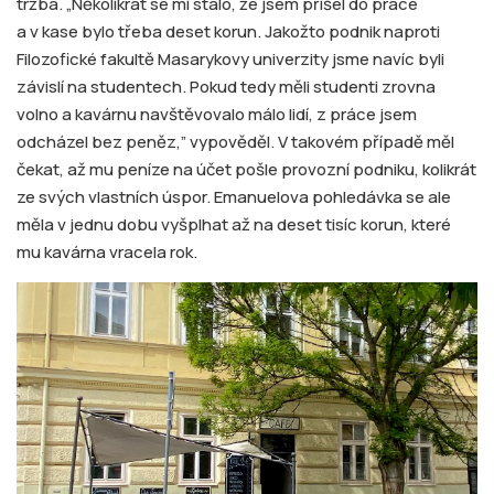
tržba. „Několikrát se mi stalo, že jsem přišel do práce
a v kase bylo třeba deset korun. Jakožto podnik naproti
Filozofické fakultě Masarykovy univerzity jsme navíc byli
závislí na studentech. Pokud tedy měli studenti zrovna
volno a kavárnu navštěvovalo málo lidí, z práce jsem
odcházel bez peněz,” vypověděl. V takovém případě měl
čekat, až mu peníze na účet pošle provozní podniku, kolikrát
ze svých vlastních úspor. Emanuelova pohledávka se ale
měla v jednu dobu vyšplhat až na deset tisíc korun, které
mu kavárna vracela rok.