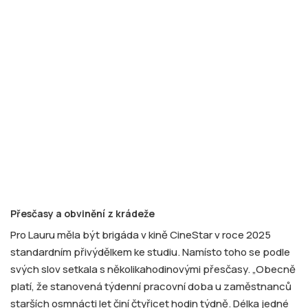
Přesčasy a obvinění z krádeže
Pro Lauru měla být brigáda v kině CineStar v roce 2025
standardním přivýdělkem ke studiu. Namísto toho se podle
svých slov setkala s několikahodinovými přesčasy. „Obecně
platí, že stanovená týdenní pracovní doba u zaměstnanců
starších osmnácti let činí čtyřicet hodin týdně. Délka jedné