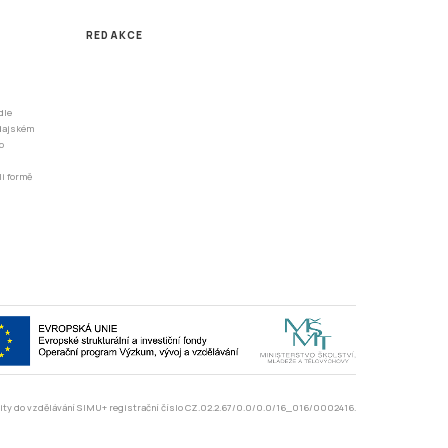
REDAKCE
dle
odajském
o
li formě
rzity do vzdělávání SIMU+ registrační číslo CZ.02.2.67/0.0/0.0/16_016/0002416.