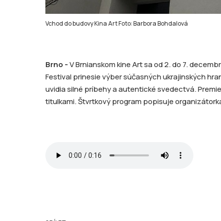
Vchod do budovy Kina Art Foto: Barbora Bohdalová
Brno -
V Brnianskom kine Art sa od 2. do 7. decemb
Festival prinesie výber súčasných ukrajinských hra
uvidia silné príbehy a autentické svedectvá. Premi
titulkami. Štvrtkový program popisuje organizátorka