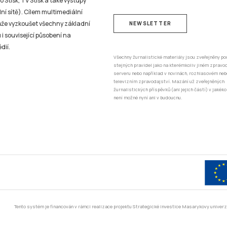
 Stisk, TV Stisk a také výstupy
ní sítě). Cílem multimediální
může vyzkoušet všechny základní
NEWSLETTER
 i související působení na
dií.
Všechny žurnalistické materiály jsou zveřejněny po
stejných pravidel jako na kterémkoliv jiném zprav
serveru nebo například v novinách, rozhlasovém neb
televizním zpravodajství. Mazání už zveřejněných
žurnalistických příspěvků (ani jejich částí) v jakéko
není možné nyní ani v budoucnu.
Tento systém je financován v rámci realizace projektu Strategické investice Masarykovy unive