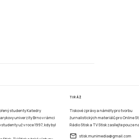
TIRÁŽ
vořený studenty Katedry
Tiskové zprávy a náměty pro tvorbu
sarykovy univerzity Brno v rámci
žurnalistických materiálů pro Online St
studenty už v roce 1997, kdy byl
Rádio Stisk a TV Stisk zasílejte pouze n
email
stisk.munimedia@gmail.com