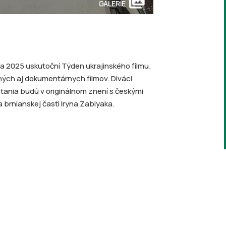
collections
GALERIE
ra 2025 uskutoční Týden ukrajinského filmu.
ných aj dokumentárnych filmov. Diváci
etania budú v originálnom znení s českými
 brnianskej časti Iryna Zabiyaka.