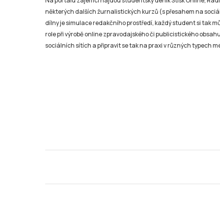
Na portálu zájemci najdou studentský deník Stisk Online, Rádio
některých dalších žurnalistických kurzů (s přesahem na sociál
dílny je simulace redakčního prostředí, každý student si tak 
role při výrobě online zpravodajského či publicistického obsahu
sociálních sítích a připravit se tak na praxi v různých typech mé