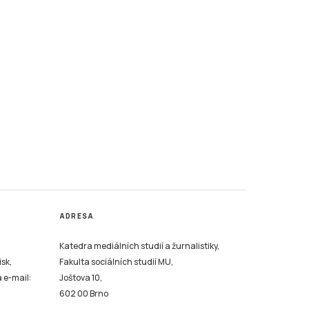
ADRESA
Katedra mediálních studií a žurnalistiky,
isk,
Fakulta sociálních studií MU,
a e-mail:
Joštova 10,
602 00 Brno