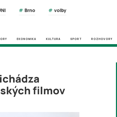
NI
#
Brno
#
volby
ZORY
EKONOMIKA
KULTURA
SPORT
ROZHOVORY
richádza
nských filmov