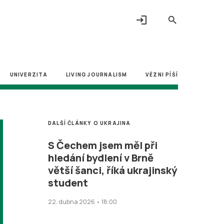
login
search
UNIVERZITA
LIVING JOURNALISM
VĚZNI PÍŠÍ
DALŠÍ ČLÁNKY O UKRAJINA
S Čechem jsem měl při
hledání bydlení v Brně
větší šanci, říká ukrajinský
student
22. dubna 2026 • 18:00