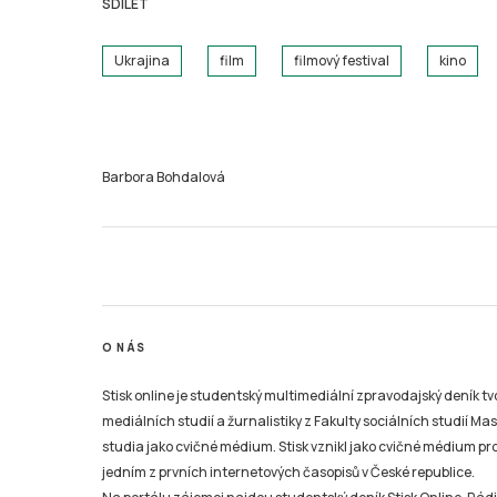
SDÍLET
Ukrajina
film
filmový festival
kino
Barbora Bohdalová
O NÁS
Stisk online je studentský multimediální zpravodajský deník t
mediálních studií a žurnalistiky z Fakulty sociálních studií Ma
studia jako cvičné médium. Stisk vznikl jako cvičné médium pro 
jedním z prvních internetových časopisů v České republice.